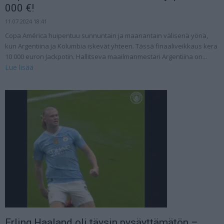
000 €!
11.07.2024 18:41
Copa América huipentuu sunnuntain ja maanantain välisenä yönä,
kun Argentiina ja Kolumbia iskevät yhteen. Tässä finaaliveikkaus kera
10 000 euron Jackpotin. Hallitseva maailmanmestari Argentiina on...
Lue lisää
Erling Haaland oli täysin pysäyttämätön –