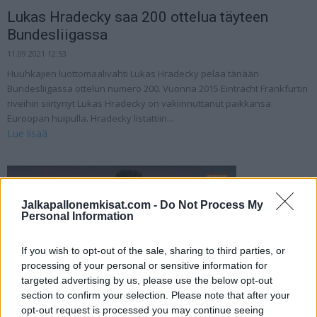
Lukas Hradecky saa 200 ottelua täyteen
Bundesliigassa
11.09.2021 12:53
Huuhkajien luottomaalivahti Lukas Hradecky pelaa tänään
Bundesliigassa ottelun numero 200. Vuonna 2015 Eintracht Frankfurtin
riveihin siirtynyt Lukas Hradecky on vakiinnuttanut paikkansa
Euroopan huipulla. Hradecky listattiin...
Lue lisää
Jalkapallonemkisat.com -
Do Not Process My
Personal Information
If you wish to opt-out of the sale, sharing to third parties, or
processing of your personal or sensitive information for
targeted advertising by us, please use the below opt-out
section to confirm your selection. Please note that after your
opt-out request is processed you may continue seeing