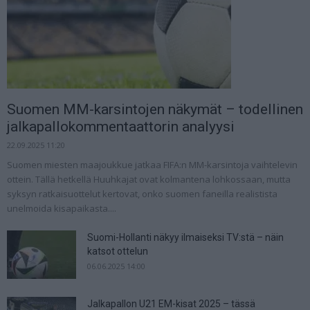
Suomen MM-karsintojen näkymät – todellinen
jalkapallokommentaattorin analyysi
22.09.2025 11:20
Suomen miesten maajoukkue jatkaa FIFA:n MM-karsintoja vaihtelevin
ottein. Tällä hetkellä Huuhkajat ovat kolmantena lohkossaan, mutta
syksyn ratkaisuottelut kertovat, onko suomen faneilla realistista
unelmoida kisapaikasta....
Suomi-Hollanti näkyy ilmaiseksi TV:stä – näin
katsot ottelun
06.06.2025 14:00
Jalkapallon U21 EM-kisat 2025 – tässä