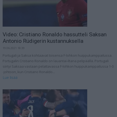
Video: Cristiano Ronaldo hassutteli Saksan
Antonio Rüdigerin kustannuksella
19.06.2021 18:39
Portugali ja Saksa kohtaavat toisensa F-lohkon huippukamppailussa.
Portugalin Cristiano Ronaldo on lauantai-iltana pelipäällä. Portugali
siirtyi Saksaa vastaan pelattavassa F-lohkon huippukamppailussa 1-0
-johtoon, kun Cristiano Ronaldo...
Lue lisää