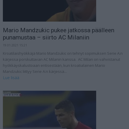
Mario Mandzukic pukee jatkossa päälleen
punamustaa – siirto AC Milaniin
19.01.2021 15:21
Kroatilaishyökkäjä Mario Mandzukic on tehnyt sopimuksen Serie A:n
kärjessa porskuttavan AC Milanin kanssa. AC Milan on vahvistanut
hyökkäyskalustoaan entisestään, kun kroatialainen Mario
Mandzukic liittyy Serie A:n kärjessä...
Lue lisää