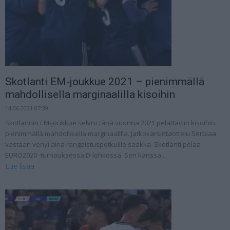
Skotlanti EM-joukkue 2021 – pienimmällä
mahdollisella marginaalilla kisoihin
14.06.2021 07:39
Skotlannin EM-joukkue selvisi tänä vuonna 2021 pelattaviin kisoihin
pienimmällä mahdollisella marginaalilla. Jatkokarsintaottelu Serbiaa
vastaan venyi aina rangaistuspotkuille saakka. Skotlanti pelaa
EURO2020 -turnauksessa D-lohkossa. Sen kanssa...
Lue lisää