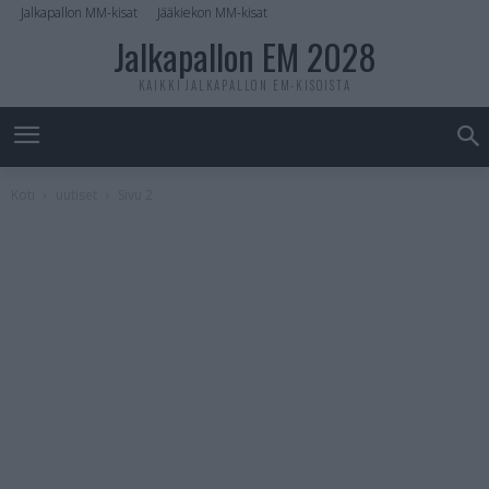
Jalkapallon MM-kisat
Jääkiekon MM-kisat
Jalkapallon EM 2028
KAIKKI JALKAPALLON EM-KISOISTA
Koti
uutiset
Sivu 2