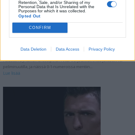
Retention, Sale, and/or Sharing of my
Personal Data that Is Unrelated with the
Purposes for which it was collected.
Opted Out
Lassi Lappalainen viime hetken sankarina! –
CONFIRM
Iski huipputärkeän tasoituksen Montrealille
05.10.2023 09:45
Huuhkajissakin esiintynyt Lassi Lappalainen nousi CF Montrealin
Data Deletion
Data Access
Privacy Policy
suureksi sankariksi keskiviikon MLS-kierroksella. Vierasjoukkue
Houston Dynamon brassipeluri Artur vei joukkueensa johtoon 10.
peliminuutilla, ja näissä 0-1-numeroissa mentiin...
Lue lisää