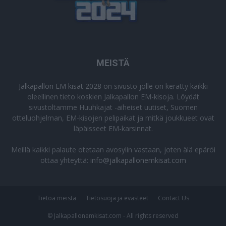
MEISTÄ
Jalkapallon EM kisat 2028
on sivusto jolle on kerätty kaikki
oleellinen tieto koskien Jalkapallon EM-kisoja. Löydät
sivustoltamme Huuhkajat -aiheiset uutiset, Suomen
otteluohjelman, EM-kisojen pelipaikat ja mitkä joukkueet ovat
läpäisseet EM-karsinnat.
Meillä kaikki palaute otetaan avosylin vastaan, joten älä epäröi
ottaa yhteyttä:
info@jalkapallonemkisat.com
Tietoa meistä
Tietosuoja ja evästeet
Contact Us
© Jalkapallonemkisat.com - All rights reserved