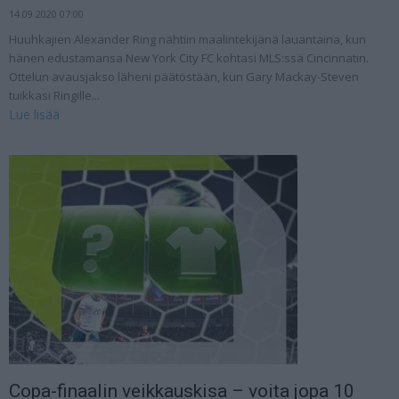
14.09.2020 07:00
Huuhkajien Alexander Ring nähtiin maalintekijänä lauantaina, kun
hänen edustamansa New York City FC kohtasi MLS:ssä Cincinnatin.
Ottelun avausjakso läheni päätöstään, kun Gary Mackay-Steven
tuikkasi Ringille...
Lue lisää
Copa-finaalin veikkauskisa – voita jopa 10