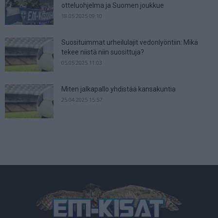
otteluohjelma ja Suomen joukkue
18.05.2025 09:10
Suosituimmat urheilulajit vedonlyöntiin: Mikä
tekee niistä niin suosittuja?
05.05.2025 11:03
Miten jalkapallo yhdistää kansakuntia
25.04.2025 15:57