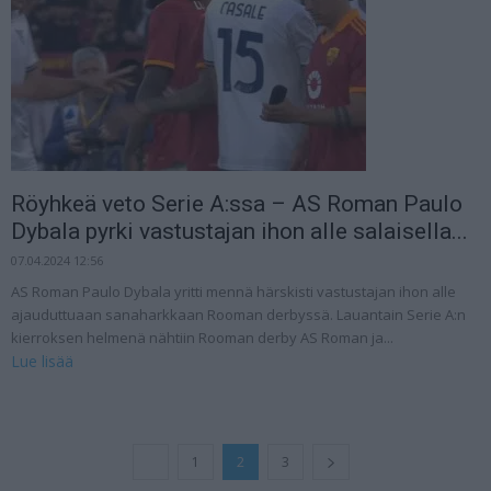
Röyhkeä veto Serie A:ssa – AS Roman Paulo
Dybala pyrki vastustajan ihon alle salaisella...
07.04.2024 12:56
AS Roman Paulo Dybala yritti mennä härskisti vastustajan ihon alle
ajauduttuaan sanaharkkaan Rooman derbyssä. Lauantain Serie A:n
kierroksen helmenä nähtiin Rooman derby AS Roman ja...
Lue lisää
1
2
3