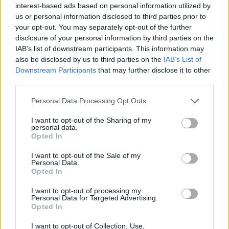
interest-based ads based on personal information utilized by
us or personal information disclosed to third parties prior to
Siirtopommi: Marek Hamsik siirtymässä
your opt-out. You may separately opt-out of the further
Ruotsiin
disclosure of your personal information by third parties on the
IAB’s list of downstream participants. This information may
05.03.2021 13:54
also be disclosed by us to third parties on the
IAB’s List of
Slovakian maajoukkuepelaaja Marek Hamsik näyttäisi olevan
Downstream Participants
that may further disclose it to other
siirtymässä Ruotsin pääsarjaan IFK Göteborgin riveihin. Napolinen
third parties.
entinen kapteeni ja Slovakian maajoukkueen yksi kiistattomimmista
tähdistä, Marek Hamsik, on ruotsalaisen Expressenin...
Personal Data Processing Opt Outs
Lue lisää
I want to opt-out of the Sharing of my
personal data.
Opted In
I want to opt-out of the Sale of my
Personal Data.
Opted In
I want to opt-out of processing my
Personal Data for Targeted Advertising.
Opted In
I want to opt-out of Collection, Use,