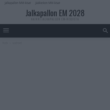
Jalkapallon MM-kisat
Jääkiekon MM-kisat
Jalkapallon EM 2028
KAIKKI JALKAPALLON EM-KISOISTA
Koti
uutiset