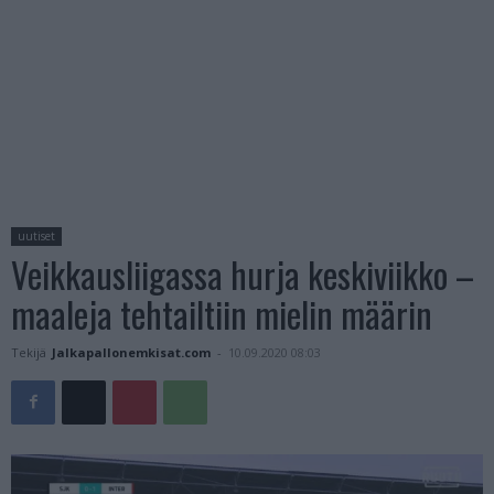
uutiset
Veikkausliigassa hurja keskiviikko –
maaleja tehtailtiin mielin määrin
Tekijä
Jalkapallonemkisat.com
-
10.09.2020 08:03