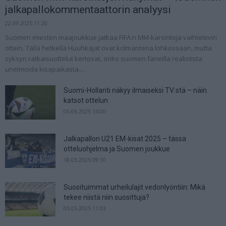
jalkapallokommentaattorin analyysi
22.09.2025 11:20
Suomen miesten maajoukkue jatkaa FIFA:n MM-karsintoja vaihtelevin
ottein. Tällä hetkellä Huuhkajat ovat kolmantena lohkossaan, mutta
syksyn ratkaisuottelut kertovat, onko suomen faneilla realistista
unelmoida kisapaikasta....
Suomi-Hollanti näkyy ilmaiseksi TV:stä – näin
katsot ottelun
06.06.2025 14:00
Jalkapallon U21 EM-kisat 2025 – tässä
otteluohjelma ja Suomen joukkue
18.05.2025 09:10
Suosituimmat urheilulajit vedonlyöntiin: Mikä
tekee niistä niin suosittuja?
05.05.2025 11:03