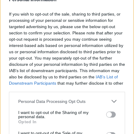
saapuu Goodison Parkille
If you wish to opt-out of the sale, sharing to third parties, or
processing of your personal or sensitive information for
targeted advertising by us, please use the below opt-out
section to confirm your selection. Please note that after your
opt-out request is processed you may continue seeing
interest-based ads based on personal information utilized by
us or personal information disclosed to third parties prior to
your opt-out. You may separately opt-out of the further
disclosure of your personal information by third parties on the
Edellinen artikkeli
Seuraava artikkeli
IAB’s list of downstream participants. This information may
also be disclosed by us to third parties on the
IAB’s List of
Everton hankki kovan nimen –
HIFK tuomitsee kentälle
Downstream Participants
that may further disclose it to other
James Rodriguez saapuu
tunkeutumisen Stadin derbyssä
third parties.
Goodison Parkille
Personal Data Processing Opt Outs
LIITTYVÄT ARTIKKELIT
LISÄÄ TEKIJÄLTÄ
I want to opt-out of the Sharing of my
personal data.
Opted In
Suomen MM-karsintojen näkymät –
I want to opt-out of the Sale of my