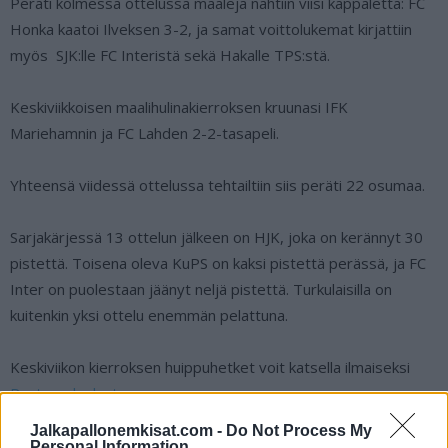
Peräti kolmessa ottelussa maaleja nähtiin viisi kappaletta: FC
Honka kaatoi Ilveksen 3-2, ja samat voittolukemat kirjattiin
myös SJK:lle FC Interistä sekä Hakalle TPS:stä.
Keskiviikkoisen maalihulinakierroksen kruunasi IFK
Mariehamnin ja FC Lahden 2-2-tasapeli.
Yhteensä viidessä ottelussa tehtailtiin siis peräti 22 osumaa.
Sarjakärjessä 13 ottelun jälkeen on HJK, joka on kerännyt 30
pistettä. Toisena oleva KuPS on kaksi pistettä perässä, ja FC
Inter on puolestaan jäänyt neljä pistettä. Turkulaisilla on
kuitenkin yksi ottelu enemmän pelattuna.
Keskiviikon kierroksen huippuhetket voit katsella ilmaiseksi
Ruutu-palvelusta
.
Jalkapallonemkisat.com -
Do Not Process My
Lue myös:
Everton hankki kovan nimen – James Rodriguez
Personal Information