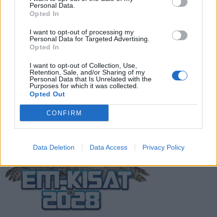
todellinen jalkapallokommentaattorin
Personal Data.
analyysi
Opted In
I want to opt-out of processing my
Suomi-Hollanti näkyy ilmaiseksi TV:stä –
Personal Data for Targeted Advertising.
näin katsot ottelun
Opted In
I want to opt-out of Collection, Use,
Retention, Sale, and/or Sharing of my
Personal Data that Is Unrelated with the
Jalkapallon U21 EM-kisat 2025 – tässä
Purposes for which it was collected.
otteluohjelma ja Suomen joukkue
Opted Out
CONFIRM
Data Deletion
Data Access
Privacy Policy