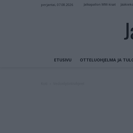
Jalkapallon MM-kisat
Jääkiek
perjantai, 07.08.2026
J
ETUSIVU
OTTELUOHJELMA JA TUL
Koti
Vedonlyöntivihjeet