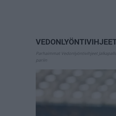
VEDONLYÖNTIVIHJEE
Parhaimmat Vedonlyöntivihjeet Jalkapallo
pariin