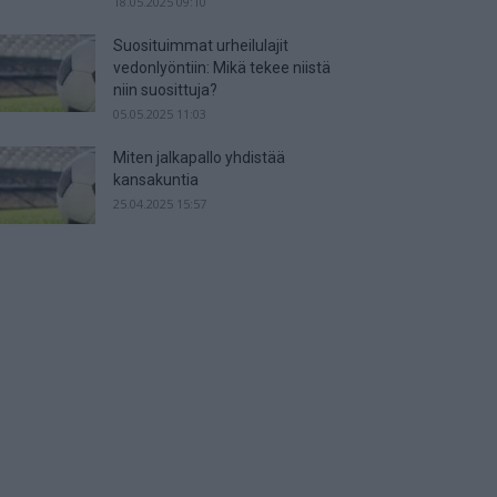
18.05.2025 09:10
Suosituimmat urheilulajit
vedonlyöntiin: Mikä tekee niistä
niin suosittuja?
05.05.2025 11:03
Miten jalkapallo yhdistää
kansakuntia
25.04.2025 15:57