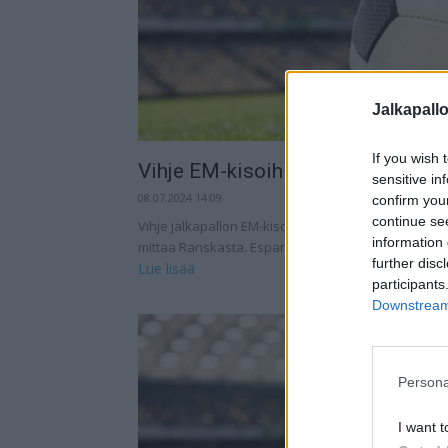
Jalkapall
If you wish 
Vihje EM-kisoihin: Espanja – Ransk
sensitive in
08.07.2024 14:09
confirm you
continue se
Vihje jalkapallon EM-kisoihin tulee tiistaina pelat
information 
mittaa Ranskasta. Espanja – Ranska (Vihje: Espanj
further disc
Lue lisää
participants
Downstream 
Persona
I want t