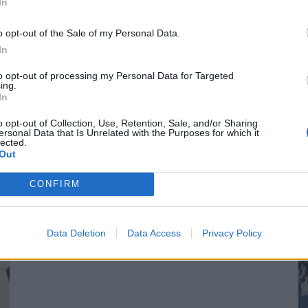
In
S
o opt-out of the Sale of my Personal Data.
–
In
j
a
to opt-out of processing my Personal Data for Targeted
ing.
i | 6.7. klo 22:00
22
In
Su
o opt-out of Collection, Use, Retention, Sale, and/or Sharing
ivälieräottelusta, jossa Hollanti kohtaa yllättäjämaa Turkin.
ka
ersonal Data that Is Unrelated with the Purposes for which it
 Epicbet) Hollanti ja Turkki kohtaavat toisensa...
lected.
ov
Out
ra
re
CONFIRM
Data Deletion
Data Access
Privacy Policy