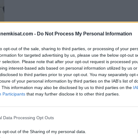
onemkisat.com -
Do Not Process My Personal Information
to opt-out of the sale, sharing to third parties, or processing of your per
a | 9.7. klo 22:00
formation for targeted advertising by us, please use the below opt-out s
r selection. Please note that after your opt-out request is processed y
eing interest-based ads based on personal information utilized by us or
tavasta ensimmäisestä välieräottelusta, jossa Espanja ottaa
disclosed to third parties prior to your opt-out. You may separately opt-
a tekee ensimmäisen maalin @ 2.14 Epicbet) Espanja ja Ranska...
losure of your personal information by third parties on the IAB’s list of
. This information may also be disclosed by us to third parties on the
IA
Participants
that may further disclose it to other third parties.
l Data Processing Opt Outs
o opt-out of the Sharing of my personal data.