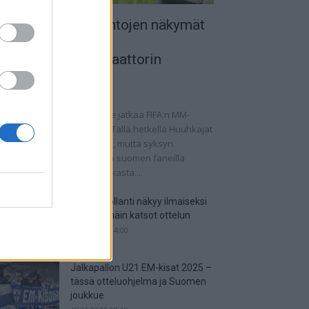
uomen MM-karsintojen näkymät
 todellinen
alkapallokommentaattorin
nalyysi
.09.2025 11:20
omen miesten maajoukkue jatkaa FIFA:n MM-
rsintoja vaihtelevin ottein. Tällä hetkellä Huuhkajat
at kolmantena lohkossaan, mutta syksyn
tkaisuottelut kertovat, onko suomen faneilla
alistista unelmoida kisapaikasta....
Suomi-Hollanti näkyy ilmaiseksi
TV:stä – näin katsot ottelun
06.06.2025 14:00
Jalkapallon U21 EM-kisat 2025 –
tässä otteluohjelma ja Suomen
joukkue