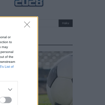
sonal or
Uutiset
ection to
ou may
 personal
out of the
 downstream
B’s List of