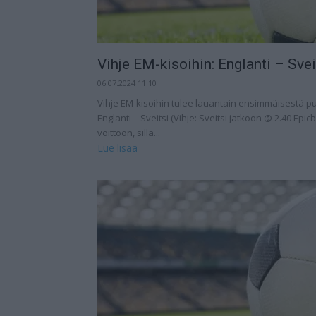
Vihje EM-kisoihin: Englanti – Sveit
06.07.2024 11:10
Vihje EM-kisoihin tulee lauantain ensimmäisestä puol
Englanti – Sveitsi (Vihje: Sveitsi jatkoon @ 2.40 Ep
voittoon, sillä...
Lue lisää