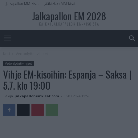
Jalkapallon MM-kisat
Jääkiekon MM-kisat
Jalkapallon EM 2028
KAIKKI JALKAPALLON EM-KISOISTA
Koti
Vedonlyöntivihjeet
Vedonlyöntivihjeet
Vihje EM-kisoihin: Espanja – Saksa |
5.7. klo 19:00
Tekijä
jalkapallonemkisat.com
-
05.07.2024 11:59