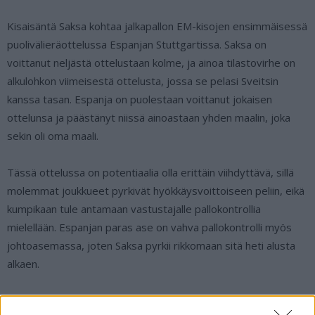
Kisaisäntä Saksa kohtaa jalkapallon EM-kisojen ensimmäisessä
puolivälieräottelussa Espanjan Stuttgartissa. Saksa on
voittanut neljästä ottelustaan kolme, ja ainoa tilastovirhe on
alkulohkon viimeisestä ottelusta, jossa se pelasi Sveitsin
kanssa tasan. Espanja on puolestaan voittanut jokaisen
ottelunsa ja päästänyt niissä ainoastaan yhden maalin, joka
sekin oli oma maali.
Tässä ottelussa on potentiaalia olla erittäin viihdyttävä, sillä
molemmat joukkueet pyrkivät hyökkäysvoittoiseen peliin, eikä
kumpikaan tule antamaan vastustajalle pallokontrollia
mielellään. Espanjan paras ase on vahva pallokontrolli myös
johtoasemassa, joten Saksa pyrkii rikkomaan sitä heti alusta
alkaen.
Molemmilla joukkueilla on hyökkäyspäässä niin paljon laatua,