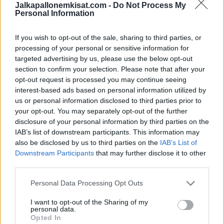
että hyviä tekopaikkoja syntynee runsaasti kummassakin
Jalkapallonemkisat.com -
Do Not Process My
Personal Information
päädyssä. Tämän vuoksi pelikupongille kelpaa ”both to score”
-kohde, josta esimerkiksi Epicbet tarjoaa kertoimeksi 1.82.
If you wish to opt-out of the sale, sharing to third parties, or
processing of your personal or sensitive information for
targeted advertising by us, please use the below opt-out
section to confirm your selection. Please note that after your
opt-out request is processed you may continue seeing
interest-based ads based on personal information utilized by
us or personal information disclosed to third parties prior to
your opt-out. You may separately opt-out of the further
disclosure of your personal information by third parties on the
IAB’s list of downstream participants. This information may
Edellinen artikkeli
Seuraava artikkeli
also be disclosed by us to third parties on the
IAB’s List of
Uskomaton show jatkoajalla ja
Vihje EM-kisoihin: Portugali –
Downstream Participants
that may further disclose it to other
rankkarikisassa – Portugalin
Ranska | 5.7. klo 22:00
third parties.
veskari Diogo Costa nousi
suureksi sankariksi
Personal Data Processing Opt Outs
I want to opt-out of the Sharing of my
personal data.
LIITTYVÄT ARTIKKELIT
LISÄÄ TEKIJÄLTÄ
Opted In