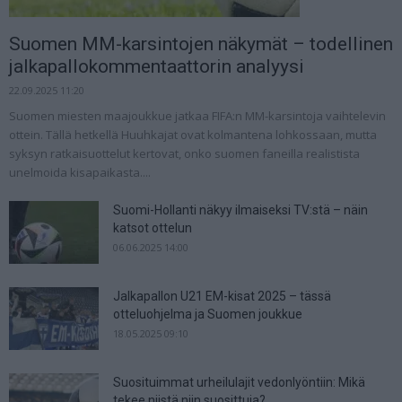
Suomen MM-karsintojen näkymät – todellinen
jalkapallokommentaattorin analyysi
22.09.2025 11:20
Suomen miesten maajoukkue jatkaa FIFA:n MM-karsintoja vaihtelevin
ottein. Tällä hetkellä Huuhkajat ovat kolmantena lohkossaan, mutta
syksyn ratkaisuottelut kertovat, onko suomen faneilla realistista
unelmoida kisapaikasta....
Suomi-Hollanti näkyy ilmaiseksi TV:stä – näin
katsot ottelun
06.06.2025 14:00
Jalkapallon U21 EM-kisat 2025 – tässä
otteluohjelma ja Suomen joukkue
18.05.2025 09:10
Suosituimmat urheilulajit vedonlyöntiin: Mikä
tekee niistä niin suosittuja?