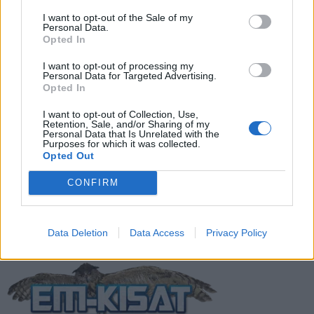
I want to opt-out of the Sale of my
Vihje EM-kisoihin: Espanja – Englanti |
Personal Data.
14.7. klo 22:00
Opted In
I want to opt-out of processing my
Personal Data for Targeted Advertising.
Opted In
Vihje EM-kisoihin: Hollanti – Englanti |
10.7. klo 22:00
I want to opt-out of Collection, Use,
Retention, Sale, and/or Sharing of my
Personal Data that Is Unrelated with the
Purposes for which it was collected.
Opted Out
Vihje EM-kisoihin: Espanja – Ranska | 9.7.
klo 22:00
CONFIRM
Data Deletion
Data Access
Privacy Policy