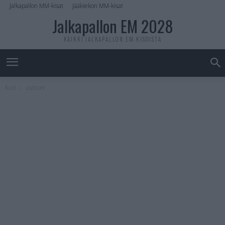
Jalkapallon MM-kisat
Jääkiekon MM-kisat
Jalkapallon EM 2028
KAIKKI JALKAPALLON EM-KISOISTA
Koti
uutiset