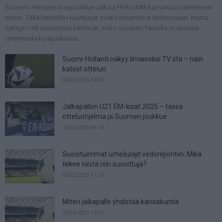
Suomen miesten maajoukkue jatkaa FIFA:n MM-karsintoja vaihtelevin
ottein. Tällä hetkellä Huuhkajat ovat kolmantena lohkossaan, mutta
syksyn ratkaisuottelut kertovat, onko suomen faneilla realistista
unelmoida kisapaikasta....
Suomi-Hollanti näkyy ilmaiseksi TV:stä – näin
katsot ottelun
06.06.2025 14:00
Jalkapallon U21 EM-kisat 2025 – tässä
otteluohjelma ja Suomen joukkue
18.05.2025 09:10
Suosituimmat urheilulajit vedonlyöntiin: Mikä
tekee niistä niin suosittuja?
05.05.2025 11:03
Miten jalkapallo yhdistää kansakuntia
25.04.2025 15:57