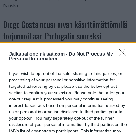
Ranska.
Diogo Costa nousi aivan käsittämättömillä
torjunnoillaan Portugalin suureksi
sankariksi:
Jalkapallonemkisat.com -
Do Not Process My
Personal Information
Hats off, mate! What a fucking show from the
keeper. He played an absolute blinder!
If you wish to opt-out of the sale, sharing to third parties, or
pic.twitter.com/8OYUfEARSN
processing of your personal or sensitive information for
targeted advertising by us, please use the below opt-out
section to confirm your selection. Please note that after your
— Janco Tianno (@JTianno)
July 1, 2024
opt-out request is processed you may continue seeing
interest-based ads based on personal information utilized by
Katso myös:
Uskomaton tilanne – Cristiano Ronaldo hassasi
us or personal information disclosed to third parties prior to
rankkarin ja murtui kyyneliin pelin ollessa vielä kesken
your opt-out. You may separately opt-out of the further
disclosure of your personal information by third parties on the
IAB’s list of downstream participants. This information may