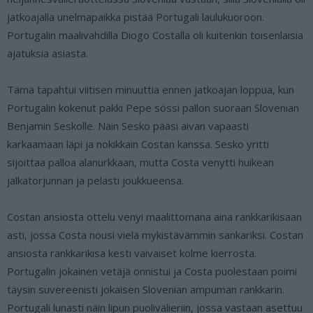
jatkoajalla unelmapaikka pistää Portugali laulukuoroon.
Portugalin maalivahdilla Diogo Costalla oli kuitenkin toisenlaisia
ajatuksia asiasta.
Tämä tapahtui viitisen minuuttia ennen jatkoajan loppua, kun
Portugalin kokenut pakki Pepe sössi pallon suoraan Slovenian
Benjamin Seskolle. Näin Sesko pääsi aivan vapaasti
karkaamaan läpi ja nokikkain Costan kanssa. Sesko yritti
sijoittaa palloa alanurkkaan, mutta Costa venytti huikean
jalkatorjunnan ja pelasti joukkueensa.
Costan ansiosta ottelu venyi maalittomana aina rankkarikisaan
asti, jossa Costa nousi vielä mykistävämmin sankariksi. Costan
ansiosta rankkarikisa kesti vaivaiset kolme kierrosta.
Portugalin jokainen vetäjä onnistui ja Costa puolestaan poimi
täysin suvereenisti jokaisen Slovenian ampuman rankkarin.
Portugali lunasti näin lipun puolivälieriin, jossa vastaan asettuu