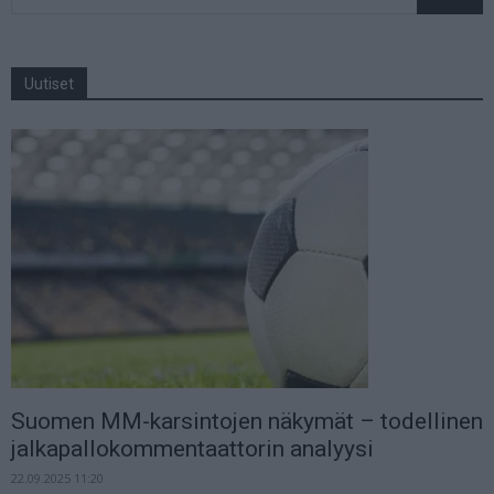
Uutiset
Suomen MM-karsintojen näkymät – todellinen
jalkapallokommentaattorin analyysi
22.09.2025 11:20