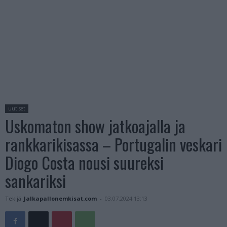
uutiset
Uskomaton show jatkoajalla ja
rankkarikisassa – Portugalin veskari
Diogo Costa nousi suureksi
sankariksi
Tekijä
Jalkapallonemkisat.com
-
03.07.2024 13:13