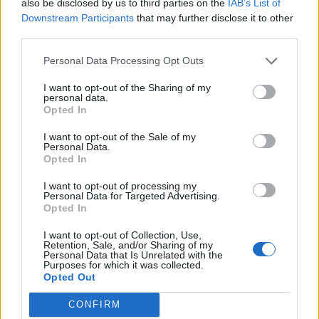
also be disclosed by us to third parties on the
IAB’s List of
Downstream Participants
that may further disclose it to other
third parties.
Personal Data Processing Opt Outs
I want to opt-out of the Sharing of my
personal data.
Opted In
Edellinen artikkeli
Seuraava artikkeli
Uskomaton tilanne – Cristiano
Vihje EM-kisoihin: Espanja –
I want to opt-out of the Sale of my
Ronaldo hassasi rankkarin ja
Saksa | 5.7. klo 19:00
Personal Data.
murtui kyyneliin pelin ollessa
Opted In
vielä kesken
I want to opt-out of processing my
Personal Data for Targeted Advertising.
Opted In
LIITTYVÄT ARTIKKELIT
LISÄÄ TEKIJÄLTÄ
I want to opt-out of Collection, Use,
Retention, Sale, and/or Sharing of my
Personal Data that Is Unrelated with the
Suomen MM-karsintojen näkymät –
Purposes for which it was collected.
todellinen jalkapallokommentaattorin
Opted Out
analyysi
CONFIRM