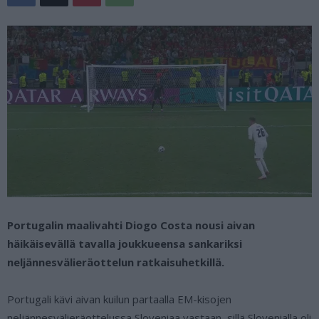
Portugalin maalivahti Diogo Costa nousi aivan
häikäisevällä tavalla joukkueensa sankariksi
neljännesvälieräottelun ratkaisuhetkillä.
Portugali kävi aivan kuilun partaalla EM-kisojen
neljännesvälieräottelussa Sloveniaa vastaan, sillä Slovenialla oli