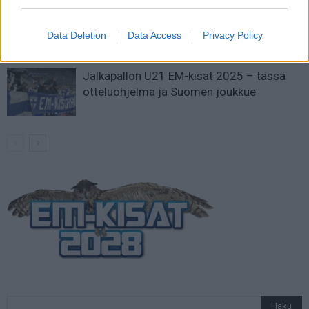
Suomi-Hollanti näkyy ilmaiseksi TV:stä –
näin katsot ottelun
Data Deletion
Data Access
Privacy Policy
Jalkapallon U21 EM-kisat 2025 – tässä
otteluohjelma ja Suomen joukkue