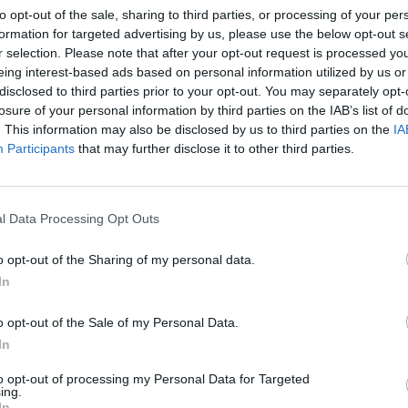
to opt-out of the sale, sharing to third parties, or processing of your per
ra
formation for targeted advertising by us, please use the below opt-out s
re
ännesvälieräottelun jatkoajan tauolla nähtiin jotain hyvin
r selection. Please note that after your opt-out request is processed y
eing interest-based ads based on personal information utilized by us or
 pelaajaringin keskeltä lohduttomasti kyynelehtineen
disclosed to third parties prior to your opt-out. You may separately opt-
losure of your personal information by third parties on the IAB’s list of
. This information may also be disclosed by us to third parties on the
IA
atkaisun paikkaa, kun hän meni ampumaan rankkaria ottelun
Participants
that may further disclose it to other third parties.
n Oblak aavisti oikein ja torjui vedon. Ennen tätä Ronaldo
kkaria verkon perille ja se tärkeän paikan missaaminen
l Data Processing Opt Outs
o opt-out of the Sharing of my personal data.
naldo murtui aivan totaalisesti. Monet joukkuetoverit
In
ja siihen oikeastaan menikin koko Portugalin joukkueen
do jatkoi tunnekuohusta huolimatta pelaamista. Lopulta
o opt-out of the Sale of my Personal Data.
karikisassa ensimmäisenä estradille. Tällä kertaa pallo
In
to opt-out of processing my Personal Data for Targeted
ing.
n päätyttyä portugalilaiselle tv-kanavalle.
In