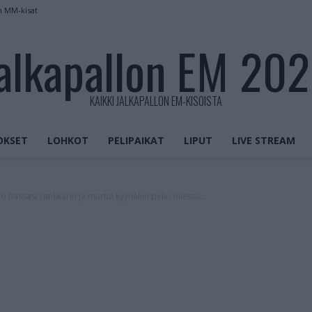
n MM-kisat
alkapallon EM 20
KAIKKI JALKAPALLON EM-KISOISTA
OKSET
LOHKOT
PELIPAIKAT
LIPUT
LIVE STREAM
hassasi rankkarin ja murtui kyyneliin pelin ollessa...