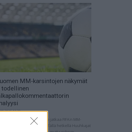
uomen MM-karsintojen näkymät
 todellinen
alkapallokommentaattorin
nalyysi
.09.2025 11:20
omen miesten maajoukkue jatkaa FIFA:n MM-
rsintoja vaihtelevin ottein. Tällä hetkellä Huuhkajat
at kolmantena lohkossaan, mutta syksyn