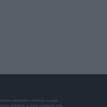
o koskien Jalkapallon EM-kisoja. Löydät
sojen pelipaikat ja mitkä joukkueet ovat