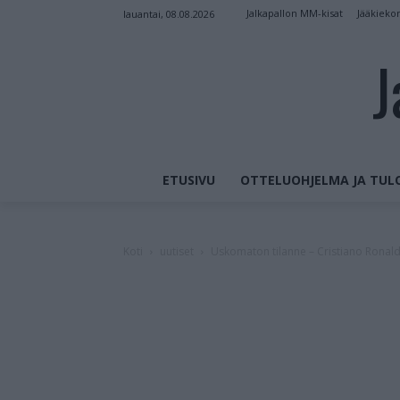
Jalkapallon MM-kisat
Jääkieko
lauantai, 08.08.2026
J
ETUSIVU
OTTELUOHJELMA JA TUL
Koti
uutiset
Uskomaton tilanne – Cristiano Ronaldo 