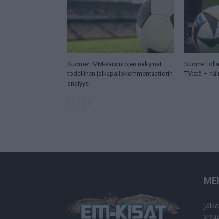
Suomen MM-karsintojen näkymät –
Suomi-Hollan
todellinen jalkapallokommentaattorin
TV:stä – näi
analyysi
ME
Jalk
sivu