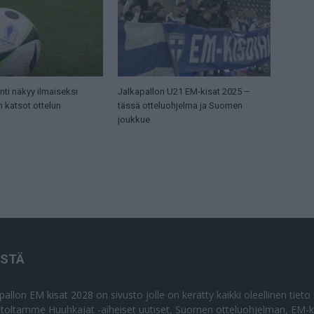
ti näkyy ilmaiseksi
Jalkapallon U21 EM-kisat 2025 –
n katsot ottelun
tässä otteluohjelma ja Suomen
joukkue
ISTÄ
apallon EM kisat 2028
on sivusto jolle on kerätty kaikki oleellinen tiet
stoltamme Huuhkajat -aiheiset uutiset, Suomen otteluohjelman, EM-ki