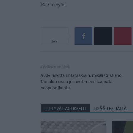
Katso myös:
Jaa
Edellinen artikkeli
900€ riskittä rintataskuun, mikäli Cristiano
Ronaldo osuu jollain ihmeen kaupalla
vapaapotkusta
LIITTYVÄT ARTIKKELIT
LISÄÄ TEKIJÄLTÄ