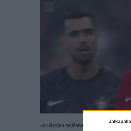
Jalkapall
EM-kisojen neljännesvälierässä nähtiin t