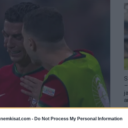
S
–
j
a
22
Su
onemkisat.com -
Do Not Process My Personal Information
äysin hämmästyttävä tilanne, kun Cristiano Ronaldo
ka
ov