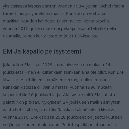
yksittäisissä kisoissa sitten vuoden 1984, jolloin Michel Platini
täräytti hurjat yhdeksän maalia. Ronaldo on voittanut
maalikuninkuuden kahdesti. Ensimmäinen kerta tapahtui
vuonna 2012, jolloin useampi pelaaja jakoi tittelin kolmella
osumalla, toinen kerta vuoden 2021 EM-kisoissa.
EM Jalkapallo pelisysteemi
Jalkapallon EM kisat 2028 -turnauksessa on mukana 24
joukkuetta – näin ei kuitenkaan suinkaan aina ole ollut. Kun EM-
kisat järjestettiin ensimmäisen kerran, tuolloin mukana
Ranskan kisoissa oli vain 8 maata. Vuonna 1996 mukaan
kelpuutettiin 16 joukkuetta ja tällä systeemillä EM-futista
pelattiinkin pitkään. Nykyiseen 24 joukkueen malliin siirryttiin
vasta hetki sitten, nimittäin Ranskan isännöimissä kisoissa
vuonna 2016. EM-kisoissa 2028 joukkueet on jaettu kuuteen
neljän joukkueen alkulohkoon. Pudotuspeliä pelataan neljä