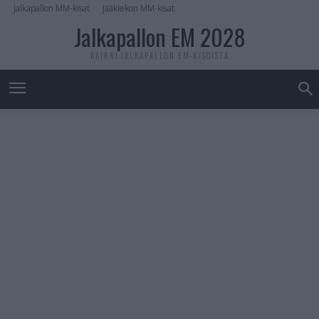
Jalkapallon MM-kisat
Jääkiekon MM-kisat
Jalkapallon EM 2028
KAIKKI JALKAPALLON EM-KISOISTA