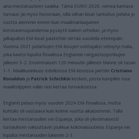
aina mestaruuteen saakka. Tämä EURO 2020 -nimeä kantava
turnaus jäi myös historiaan, sillä olihan kisat tarkoitus pelata jo
vuotta aiemmin ennen kuin maailmanlaajuinen
koronaviruspandemia pysäytti kaiken urheilun, ja myös
jalkapallon EM-kisat päätettiin siirtää vuodella eteenpäin.
Vuonna 2021 pelattujen EM-kisojen voittajaksi selviytyi Italia,
joka kaatoi lopulta finaalissa Englannin rangaistuspotkujen
jälkeen 3-2. Ensimmäisen 120 minuutin jälkeen tilanne oli tasan
1-1. Maalikuninkuus edellisissä EM-kisoissa jaettiin
Cristiano
Ronaldon
ja
Patrick Schichkin
kesken, joista kumpikin osui
maalitolppien väliin viisi kertaa turnauksessa.
Englanti pelasi myös vuoden 2024 EM-finaalissa, mutta
kohtalo oli vastaava kuin kolme vuotta aikaisemmin. Tällä
kertaa mestaruuden vei Espanja, joka oli ylivoimaisesti
turnauksen vakuuttavin joukkue kokonaisuutena. Espanja vei
lopulta mestaruuden lukemin 2-1.