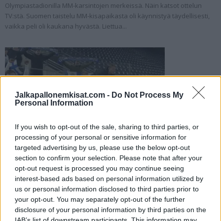
Olympiastadionilla MM-karsintojen merkeissä. Näin katsot ottelun
TV:stä. Suomen taistelu MM-kisapaikasta oli käynnistyä täydellisesti,
vaikka peli oli kaukana hyvästä. Liettua...
Jalkapallonemkisat.com -
Do Not Process My
Personal Information
If you wish to opt-out of the sale, sharing to third parties, or
processing of your personal or sensitive information for
Jalkapallon U21 EM-kisat 2025 – tässä
targeted advertising by us, please use the below opt-out
otteluohjelma ja Suomen joukkue
section to confirm your selection. Please note that after your
18.05.2025 09:10
opt-out request is processed you may continue seeing
interest-based ads based on personal information utilized by
Jalkapallon U21 EM-kisat 2025 pelataan Slovakiassa 11.-28. kesäkuuta
us or personal information disclosed to third parties prior to
välisenä aikana. Tässä otteluohjelma turnaukseen! Kesällä 2025
your opt-out. You may separately opt-out of the further
pelattavat U21 EM-kisat tulevat olemaan ainutlaatuinen tapahtuma,
disclosure of your personal information by third parties on the
sillä toista kertaa...
IAB’s list of downstream participants. This information may