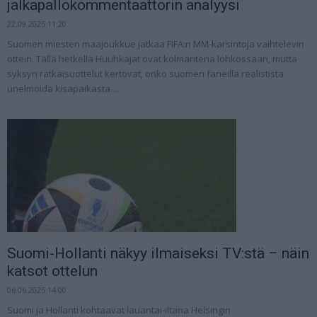
jalkapallokommentaattorin analyysi
22.09.2025 11:20
Suomen miesten maajoukkue jatkaa FIFA:n MM-karsintoja vaihtelevin
ottein. Tällä hetkellä Huuhkajat ovat kolmantena lohkossaan, mutta
syksyn ratkaisuottelut kertovat, onko suomen faneilla realistista
unelmoida kisapaikasta....
Suomi-Hollanti näkyy ilmaiseksi TV:stä – näin
katsot ottelun
06.06.2025 14:00
Suomi ja Hollanti kohtaavat lauantai-iltana Helsingin