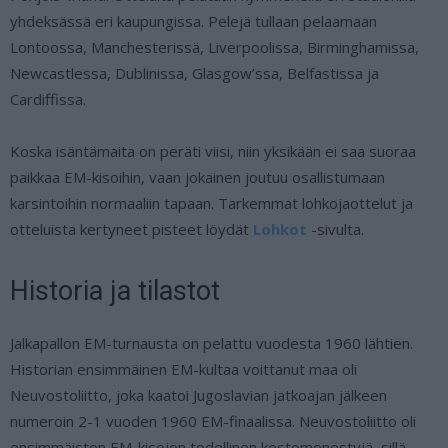
yhdeksässä eri kaupungissa. Pelejä tullaan pelaamaan
Lontoossa, Manchesterissä, Liverpoolissa, Birminghamissa,
Newcastlessa, Dublinissa, Glasgow’ssa, Belfastissa ja
Cardiffissa.
Koska isäntämaita on peräti viisi, niin yksikään ei saa suoraa
paikkaa EM-kisoihin, vaan jokainen joutuu osallistumaan
karsintoihin normaaliin tapaan. Tarkemmat lohkojaottelut ja
otteluista kertyneet pisteet löydät
Lohkot
-sivulta.
Historia ja tilastot
Jalkapallon EM-turnausta on pelattu vuodesta 1960 lähtien.
Historian ensimmäinen EM-kultaa voittanut maa oli
Neuvostoliitto, joka kaatoi Jugoslavian jatkoajan jälkeen
numeroin 2-1 vuoden 1960 EM-finaalissa. Neuvostoliitto oli
ensimmäisten EM-kisojen todellinen kestomenestyjä, sillä