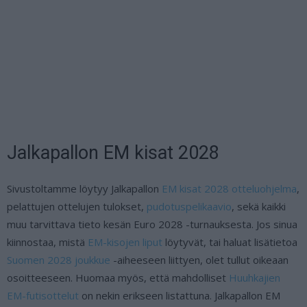
Jalkapallon EM kisat 2028
Sivustoltamme löytyy Jalkapallon
EM kisat 2028 otteluohjelma
,
pelattujen ottelujen tulokset,
pudotuspelikaavio
, sekä kaikki
muu tarvittava tieto kesän Euro 2028 -turnauksesta. Jos sinua
kiinnostaa, mistä
EM-kisojen liput
löytyvät, tai haluat lisätietoa
Suomen 2028 joukkue
-aiheeseen liittyen, olet tullut oikeaan
osoitteeseen. Huomaa myös, että mahdolliset
Huuhkajien
EM-futisottelut
on nekin erikseen listattuna. Jalkapallon EM