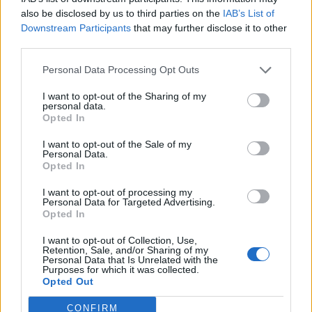
also be disclosed by us to third parties on the
IAB’s List of
Downstream Participants
that may further disclose it to other
third parties.
Personal Data Processing Opt Outs
I want to opt-out of the Sharing of my
personal data.
Opted In
I want to opt-out of the Sale of my
Suosituimmat urheilulajit vedonlyöntiin: Mikä
Personal Data.
tekee niistä niin suosittuja?
Opted In
05.05.2025 11:03
I want to opt-out of processing my
Personal Data for Targeted Advertising.
Nykyään urheiluvedonlyönti ei ole enää vain hupipeliä – siitä on tullut
Opted In
osa urheilukulttuuria, jota miljoonat seuraavat ympäri maailmaa.
Ennustaminen saa aivan uudenlaista jännitystä, kun...
I want to opt-out of Collection, Use,
Retention, Sale, and/or Sharing of my
Personal Data that Is Unrelated with the
Purposes for which it was collected.
Opted Out
CONFIRM