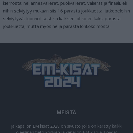
kierrosta; neljännesvälierät, puolivälierät, välierät ja finaali, eli
niihin selviytyy mukaan siis 16 parasta joukkuetta. Jatkopeleihin
selviytyvät luonnollisestikin kaikkien lohkojen kaksi parasta
joukkuetta, mutta myös neljä parasta lohkokolmosta.
MEISTÄ
Jalkapallon EM kisat 2028
on sivusto jolle on kerätty kaikki
oleellinen tieto koskien Jalkapallon EM-kisoja. Löydät