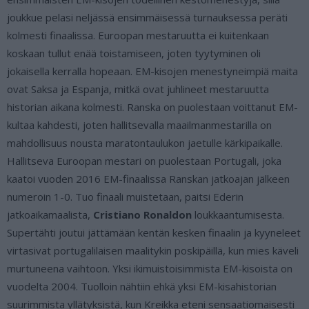
joukkue pelasi neljässä ensimmäisessä turnauksessa peräti
kolmesti finaalissa. Euroopan mestaruutta ei kuitenkaan
koskaan tullut enää toistamiseen, joten tyytyminen oli
jokaisella kerralla hopeaan. EM-kisojen menestyneimpiä maita
ovat Saksa ja Espanja, mitkä ovat juhlineet mestaruutta
historian aikana kolmesti. Ranska on puolestaan voittanut EM-
kultaa kahdesti, joten hallitsevalla maailmanmestarilla on
mahdollisuus nousta maratontaulukon jaetulle kärkipaikalle.
Hallitseva Euroopan mestari on puolestaan Portugali, joka
kaatoi vuoden 2016 EM-finaalissa Ranskan jatkoajan jälkeen
numeroin 1-0. Tuo finaali muistetaan, paitsi Ederin
jatkoaikamaalista,
Cristiano Ronaldon
loukkaantumisesta.
Supertähti joutui jättämään kentän kesken finaalin ja kyyneleet
virtasivat portugalilaisen maalitykin poskipäillä, kun mies käveli
murtuneena vaihtoon. Yksi ikimuistoisimmista EM-kisoista on
vuodelta 2004. Tuolloin nähtiin ehkä yksi EM-kisahistorian
suurimmista yllätyksistä, kun Kreikka eteni sensaatiomaisesti