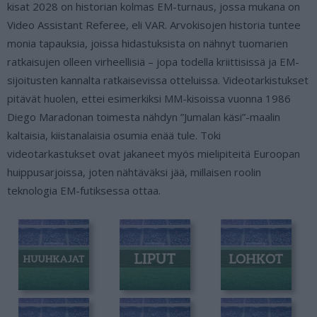
kisat 2028 on historian kolmas EM-turnaus, jossa mukana on
Video Assistant Referee, eli VAR. Arvokisojen historia tuntee
monia tapauksia, joissa hidastuksista on nähnyt tuomarien
ratkaisujen olleen virheellisiä – jopa todella kriittisissä ja EM-
sijoitusten kannalta ratkaisevissa otteluissa. Videotarkistukset
pitävät huolen, ettei esimerkiksi MM-kisoissa vuonna 1986
Diego Maradonan toimesta nähdyn ”Jumalan käsi”-maalin
kaltaisia, kiistanalaisia osumia enää tule. Toki
videotarkastukset ovat jakaneet myös mielipiteitä Euroopan
huippusarjoissa, joten nähtäväksi jää, millaisen roolin
teknologia EM-futiksessa ottaa.