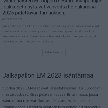
Mitkä naisten Euroopan mestaruuskilpailujen
joukkueet näyttävät vahvoilta heinäkuussa
2025 pidettävän turnauksen...
07.03.2025 00:09
Jalkapallo on maailman suosituin urheilulaji ja sen arvoturnaukset
ovat suuria tapahtumia, jotka suorastaan pysäyttävät maailman
seuraamaan niitä. Yleensä arvoturnauksilla ihmiset ymmärtävät
tarkoitettavan miesten turnauksia,...
Lataa lisää
Jalkapallon EM 2028 isäntämaa
Vuoden 2028 EM-kisat ovat järjestyksessään 18. Euroopan
mestaruuskisat. Kisat pelataan Isossa-Britanniassa, jossa
isäntämaina toimivat Skotlanti, Englanti, Wales, Irlanti ja
Pohjois-Irlanti. Otteluita pelataan kymmenellä eri stadionilla