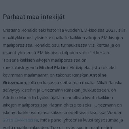
Parhaat maalintekijät
Cristiano Ronaldo teki historiaa vuoden EM-kisoissa 2021, sillä
maalitykki nousi yksin kärkipaikalle kaikkien aikojen EM-kisojen
maalipörssissä. Ronaldo osui turnauksessa viisi kertaa ja on
osunut yhteensä EM-kisoissa tolppien väliin 14 kertaa.
Toisena kaikkien aikojen maalipörssissä on
ranskalaislegenda
Michel Platini
. Aktiivipelaajista toiseksi
kovimman maalimäärän on takonut Ranskan
Antoine
Griezmann
, jolla on kasassa seitsemän maalia. Mikäli Ranska
selviytyy kisoihin ja Griezmann Ranskan joukkueeseen, on
Atletico Madridin hyökkääjällä mahdollista kivuta kaikkien
aikojen maalipörssissä Platinin ohitse toiseksi. Griezmann on
iskenyt kaikki osumansa kaksissa edellisissä kisoissa. Vuoden
2016 EM-kisoissa
, mies painoi yhteensä kuusi täysosumaa ja
voitti maalikuninkuuden. Tuo oli myös suurin maalimäärä