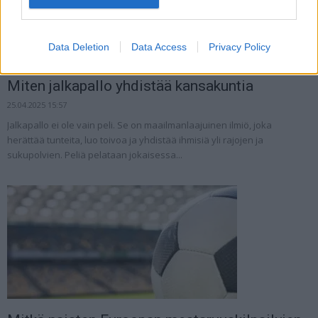
Data Deletion
Data Access
Privacy Policy
Miten jalkapallo yhdistää kansakuntia
25.04.2025 15:57
Jalkapallo ei ole vain peli. Se on maailmanlaajuinen ilmiö, joka
herättää tunteita, luo toivoa ja yhdistää ihmisiä yli rajojen ja
sukupolvien. Peliä pelataan jokaisessa...