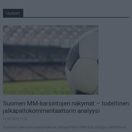
Uutiset
Suomen MM-karsintojen näkymät – todellinen
jalkapallokommentaattorin analyysi
22.09.2025 11:20
Suomen miesten maajoukkue jatkaa FIFA:n MM-karsintoja vaihtelevin