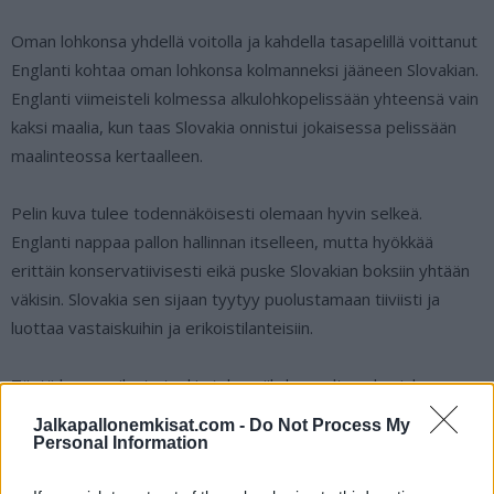
Oman lohkonsa yhdellä voitolla ja kahdella tasapelillä voittanut
Englanti kohtaa oman lohkonsa kolmanneksi jääneen Slovakian.
Englanti viimeisteli kolmessa alkulohkopelissään yhteensä vain
kaksi maalia, kun taas Slovakia onnistui jokaisessa pelissään
maalinteossa kertaalleen.
Pelin kuva tulee todennäköisesti olemaan hyvin selkeä.
Englanti nappaa pallon hallinnan itselleen, mutta hyökkää
erittäin konservatiivisesti eikä puske Slovakian boksiin yhtään
väkisin. Slovakia sen sijaan tyytyy puolustamaan tiiviisti ja
luottaa vastaiskuihin ja erikoistilanteisiin.
Tästä kamppailusta tuskin tulee viihdearvoltaan kovinkaan
kummoista spektaakkelia, joten pelikupongille kelpaa alle 2,5
Jalkapallonemkisat.com -
Do Not Process My
maalia, josta esimerkiksi Epicbet tarjoaa kertoimeksi 1.75.
Personal Information