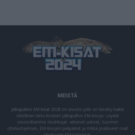
MEISTÄ
Jalkapallon EM kisat 2028
on sivusto jolle on kerätty kaikki
oleellinen tieto koskien Jalkapallon EM-kisoja. Löydät
sivustoltamme Huuhkajat -aiheiset uutiset, Suomen
otteluohjelman, EM-kisojen pelipaikat ja mitkä joukkueet ovat
läpäisseet EM-karsinnat.