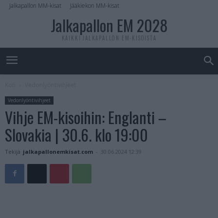
Jalkapallon MM-kisat
Jääkiekon MM-kisat
Jalkapallon EM 2028
KAIKKI JALKAPALLON EM-KISOISTA
Koti
Vedonlyöntivihjeet
Vedonlyöntivihjeet
Vihje EM-kisoihin: Englanti –
Slovakia | 30.6. klo 19:00
Tekijä
jalkapallonemkisat.com
-
30.06.2024 12:39