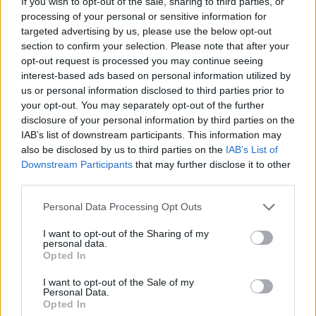
If you wish to opt-out of the sale, sharing to third parties, or
processing of your personal or sensitive information for
targeted advertising by us, please use the below opt-out
section to confirm your selection. Please note that after your
opt-out request is processed you may continue seeing
interest-based ads based on personal information utilized by
us or personal information disclosed to third parties prior to
your opt-out. You may separately opt-out of the further
Edellinen artikkeli
Seuraava artikkeli
disclosure of your personal information by third parties on the
IAB’s list of downstream participants. This information may
Vihje EM-kisoihin: Saksa –
Vihje EM-kisoihin: Espanja –
also be disclosed by us to third parties on the
IAB’s List of
Tanska | 29.6. klo 22:00
Georgia | 30.6. klo 22:00
Downstream Participants
that may further disclose it to other
third parties.
LIITTYVÄT ARTIKKELIT
LISÄÄ TEKIJÄLTÄ
Personal Data Processing Opt Outs
I want to opt-out of the Sharing of my
Vihje EM-kisoihin: Espanja – Englanti |
personal data.
14.7. klo 22:00
Opted In
I want to opt-out of the Sale of my
Personal Data.
Vihje EM-kisoihin: Hollanti – Englanti |
Opted In