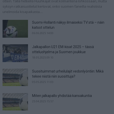
ottein. Tällä hetkellä Huuhkajat ovat kolmantena lohkossaan, mutta
syksyn ratkaisuottelut kertovat, onko suomen faneilla realistista
unelmoida kisapaikasta....
Suomi-Hollanti näkyy ilmaiseksi TV:stä – näin
katsot ottelun
06.06.2025 14:00
Jalkapallon U21 EM-kisat 2025 – tässä
otteluohjelma ja Suomen joukkue
18.05.2025 09:10
Suosituimmat urheilulajit vedonlyöntiin: Mikä
tekee niistä niin suosittuja?
05.05.2025 11:03
Miten jalkapallo yhdistää kansakuntia
25.04.2025 15:57