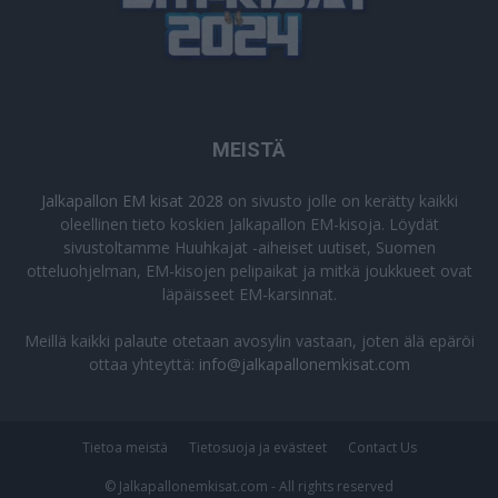
MEISTÄ
Jalkapallon EM kisat 2028
on sivusto jolle on kerätty kaikki
oleellinen tieto koskien Jalkapallon EM-kisoja. Löydät
sivustoltamme Huuhkajat -aiheiset uutiset, Suomen
otteluohjelman, EM-kisojen pelipaikat ja mitkä joukkueet ovat
läpäisseet EM-karsinnat.
Meillä kaikki palaute otetaan avosylin vastaan, joten älä epäröi
ottaa yhteyttä:
info@jalkapallonemkisat.com
Tietoa meistä
Tietosuoja ja evästeet
Contact Us
© Jalkapallonemkisat.com - All rights reserved