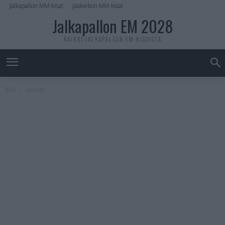
Jalkapallon MM-kisat
Jääkiekon MM-kisat
Jalkapallon EM 2028
KAIKKI JALKAPALLON EM-KISOISTA
Koti
uutiset