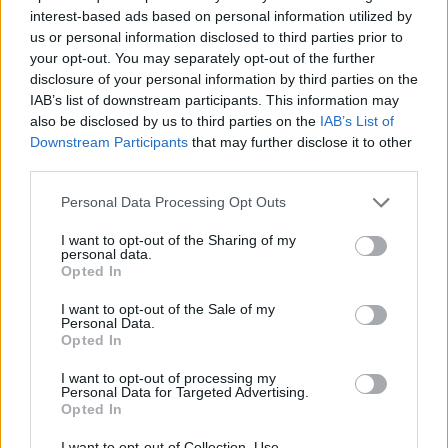
interest-based ads based on personal information utilized by
us or personal information disclosed to third parties prior to
your opt-out. You may separately opt-out of the further
Kylmänviileä viimeistely – Oliver Antman pisti
disclosure of your personal information by third parties on the
pallon tyylikkäästi pussiin Tanskan liigassa
IAB’s list of downstream participants. This information may
03.04.2024 20:02
also be disclosed by us to third parties on the
IAB’s List of
Downstream Participants
that may further disclose it to other
Huuhkajien hyökkääjä Oliver Antman onnistui maalinteossa, kun
third parties.
hänen edustamansa Nordsjaelland nappasi komean vierasvoiton. FC
Midtjylland joutui kotinurmellaan toteamaan FC Nordsjaellandin
Personal Data Processing Opt Outs
paremmakseen aprillipäivänä pelatulla Tanskan liigan...
Lue lisää
I want to opt-out of the Sharing of my
personal data.
Opted In
I want to opt-out of the Sale of my
Personal Data.
Opted In
I want to opt-out of processing my
Personal Data for Targeted Advertising.
Opted In
I want to opt-out of Collection, Use,