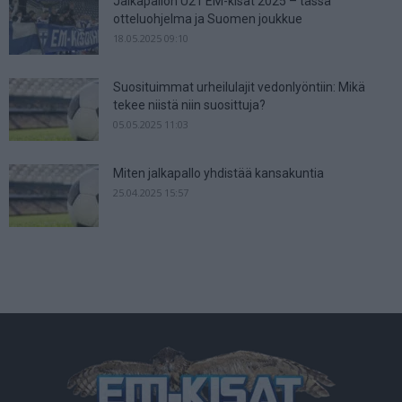
Jalkapallon U21 EM-kisat 2025 – tässä
otteluohjelma ja Suomen joukkue
18.05.2025 09:10
Suosituimmat urheilulajit vedonlyöntiin: Mikä
tekee niistä niin suosittuja?
05.05.2025 11:03
Miten jalkapallo yhdistää kansakuntia
25.04.2025 15:57