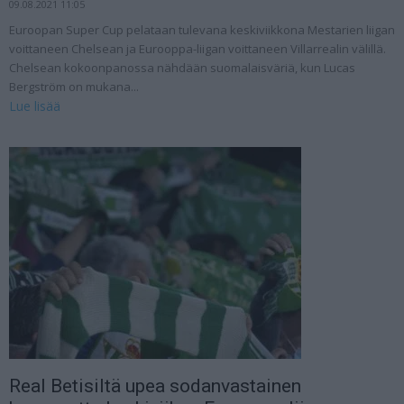
09.08.2021 11:05
Euroopan Super Cup pelataan tulevana keskiviikkona Mestarien liigan
voittaneen Chelsean ja Eurooppa-liigan voittaneen Villarrealin välillä.
Chelsean kokoonpanossa nähdään suomalaisväriä, kun Lucas
Bergström on mukana...
Lue lisää
Real Betisiltä upea sodanvastainen