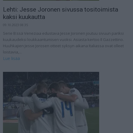
Lehti: Jesse Joronen sivussa tositoimista
kaksi kuukautta
09.10.2023 08:35
Serie B:ssä Veneziaa edustava Jesse Joronen joutuu sivuun pariksi
kuukaudeksi loukkaantumisen vuoksi. Asiasta kertoo Il Gazzettino.
Huuhkajien Jesse Jorosen otteet syksyn aikana Italiassa ovat olleet
loistavia,...
Lue lisää