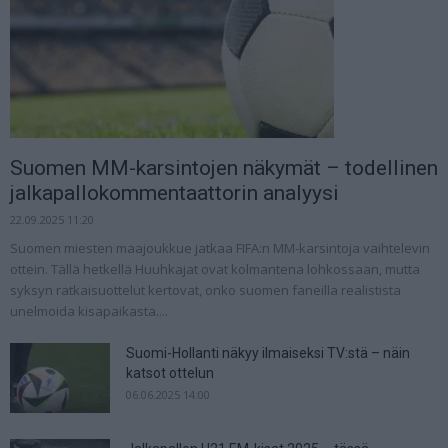
Suomen MM-karsintojen näkymät – todellinen
jalkapallokommentaattorin analyysi
22.09.2025 11:20
Suomen miesten maajoukkue jatkaa FIFA:n MM-karsintoja vaihtelevin
ottein. Tällä hetkellä Huuhkajat ovat kolmantena lohkossaan, mutta
syksyn ratkaisuottelut kertovat, onko suomen faneilla realistista
unelmoida kisapaikasta....
Suomi-Hollanti näkyy ilmaiseksi TV:stä – näin
katsot ottelun
06.06.2025 14:00