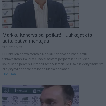
Markku Kanerva sai potkut! Huuhkajat etsii
uutta päävalmentajaa
22.11.2024 14:22
Huuhkajien päävalmentaja Markku Kanerva on vapautettu
tehtävästään. Palloliitto ilmoitti asiasta perjantain hallituksen
kokouksen jälkeen. Historiallisesti Suomen EM-kisoihin vienyt Kanerva
ei pystynyt enää tänä vuonna ulosmittaamaan...
Lue lisää