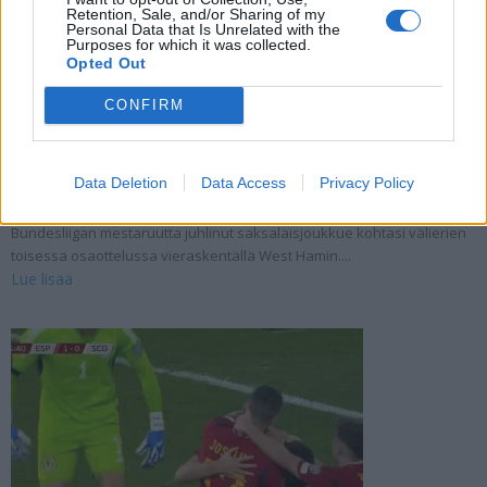
Retention, Sale, and/or Sharing of my
Personal Data that Is Unrelated with the
Purposes for which it was collected.
Opted Out
Leverkusen ei vain osaa hävitä – nousi viime
CONFIRM
hetkellä tasoihin Eurooppa-liigassa
19.04.2024 07:55
Data Deletion
Data Access
Privacy Policy
Leverkusen jatkaa hurjaa menoaan myös Euroopan kentillä. Torstaina
joukkue selvitti tiensä Eurooppa-liigan välieriin. Sunnuntaina
Bundesliigan mestaruutta juhlinut saksalaisjoukkue kohtasi välierien
toisessa osaottelussa vieraskentällä West Hamin....
Lue lisää