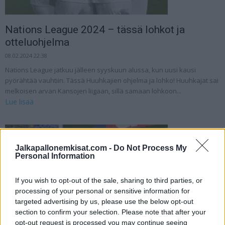
Nations League 2024 – tässä lohkot ja
otteluohjelma
08.02.2024 22:38
Nations League jatkuu jälleen syyskuun alussa, kun uusi kausi
pyörähtää vauhtiin. Tässä Huuhkajien ohjelma ja lohko! Huuhkajat sai
melkoisen arvan Kansojen liigaan, sillä samaan lohkoon...
Lue lisää
Jalkapallonemkisat.com -
Do Not Process My
Personal Information
If you wish to opt-out of the sale, sharing to third parties, or
processing of your personal or sensitive information for
targeted advertising by us, please use the below opt-out
section to confirm your selection. Please note that after your
opt-out request is processed you may continue seeing