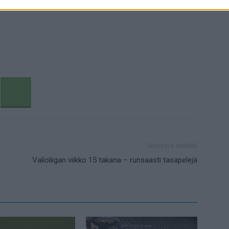
Seuraava artikkeli
Valioliigan viikko 15 takana – runsaasti tasapelejä