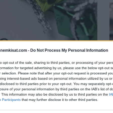
onemkisat.com -
Do Not Process My Personal Information
to opt-out of the sale, sharing to third parties, or processing of your per
formation for targeted advertising by us, please use the below opt-out s
S
r selection. Please note that after your opt-out request is processed y
–
eing interest-based ads based on personal information utilized by us or
j
disclosed to third parties prior to your opt-out. You may separately opt-
a
losure of your personal information by third parties on the IAB’s list of
 palasi tänään jälleen tositoimiin perinteisellä
. This information may also be disclosed by us to third parties on the
IA
22
Participants
that may further disclose it to other third parties.
a. Kierros avattiin Leicesterin ja Manchester
Su
peliin lukemin 2-2.
ka
ov