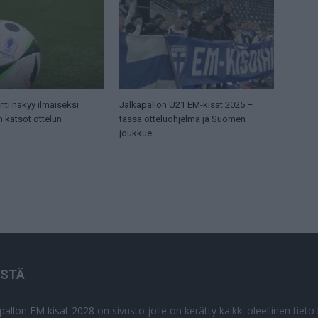
ti näkyy ilmaiseksi
Jalkapallon U21 EM-kisat 2025 –
n katsot ottelun
tässä otteluohjelma ja Suomen
joukkue
ISTÄ
apallon EM kisat 2028
on sivusto jolle on kerätty kaikki oleellinen tiet