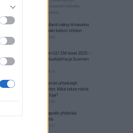
tkaisuottelut kertovat, onko suomen faneilla
alistista unelmoida kisapaikasta....
Suomi-Hollanti näkyy ilmaiseksi
TV:stä – näin katsot ottelun
06.06.2025 14:00
Jalkapallon U21 EM-kisat 2025 –
tässä otteluohjelma ja Suomen
joukkue
18.05.2025 09:10
Suosituimmat urheilulajit
vedonlyöntiin: Mikä tekee niistä
niin suosittuja?
05.05.2025 11:03
Miten jalkapallo yhdistää
kansakuntia
25.04.2025 15:57