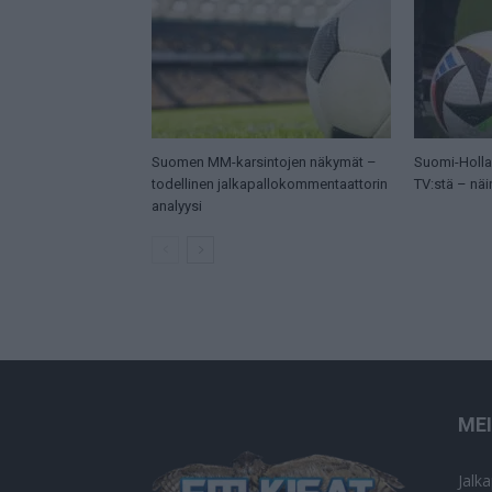
Suomen MM-karsintojen näkymät –
Suomi-Hollan
todellinen jalkapallokommentaattorin
TV:stä – näi
analyysi
ME
Jalk