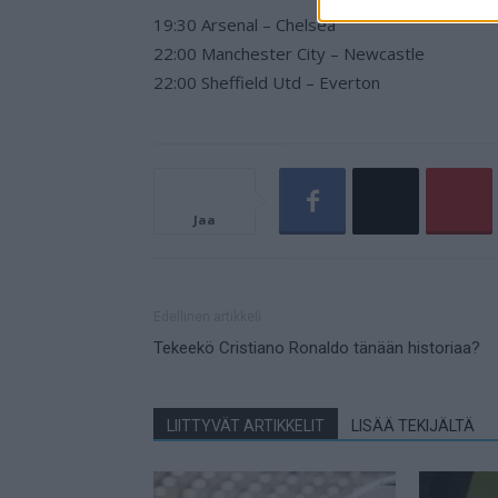
19:30 Arsenal – Chelsea
22:00 Manchester City – Newcastle
22:00 Sheffield Utd – Everton
Jaa
Edellinen artikkeli
Tekeekö Cristiano Ronaldo tänään historiaa?
LIITTYVÄT ARTIKKELIT
LISÄÄ TEKIJÄLTÄ