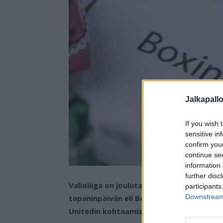
Jalkapall
If you wish 
sensitive in
confirm you
continue se
information 
further disc
Valioliiga on joulutauon viettänyt ja sarja
participants
Downstream 
tapaninpäivän eli Boxing Dayn kierroksell
Unitedin kohtaamisella, joka päättyi tasa