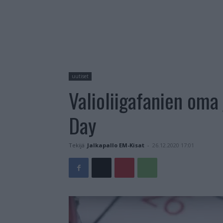
uutiset
Valioliigafanien oma
Day
Tekijä
Jalkapallo EM-Kisat
-
26.12.2020 17:01