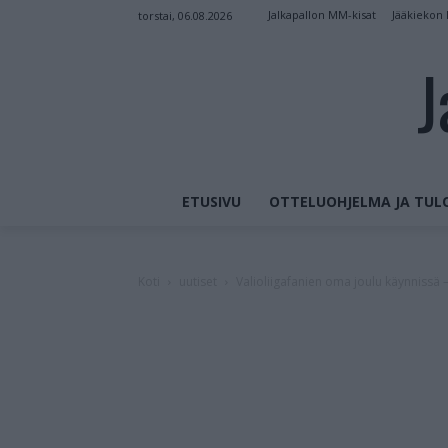
Jalkapallon MM-kisat
Jääkiekon
torstai, 06.08.2026
J
ETUSIVU
OTTELUOHJELMA JA TUL
Koti
uutiset
Valioliigafanien oma joulu käynnissä 