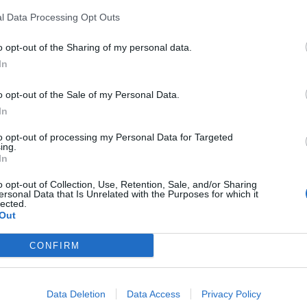
ra
l Data Processing Opt Outs
perinteisellä tapaninpäivän kierroksella. Ensimmäisessä
re
asivat toisensa ja tasasivat pisteet 2-2 -tasapelillä.
o opt-out of the Sharing of my personal data.
i hyviä otteitaan.
In
 ihan joka höntsäcupissa. Saisi pelata terävänä näitä
o opt-out of the Sale of my Personal Data.
 ihan leikkikenttä portugalilaiselle.
#MUFCfi
In
to opt-out of processing my Personal Data for Targeted
ing.
In
st (@Paholaisencast)
December 26, 2020
o opt-out of Collection, Use, Retention, Sale, and/or Sharing
ersonal Data that Is Unrelated with the Purposes for which it
äältä
.
lected.
Out
ottelua. Aston Villa ja Crystal Palace taistelevat pisteistä,
CONFIRM
ton.
 seuraava:
Data Deletion
Data Access
Privacy Policy