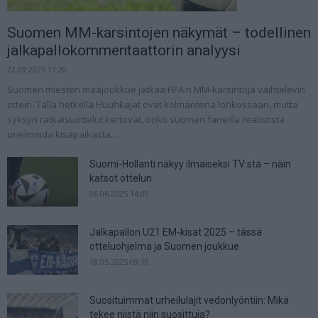
Suomen MM-karsintojen näkymät – todellinen
jalkapallokommentaattorin analyysi
22.09.2025 11:20
Suomen miesten maajoukkue jatkaa FIFA:n MM-karsintoja vaihtelevin
ottein. Tällä hetkellä Huuhkajat ovat kolmantena lohkossaan, mutta
syksyn ratkaisuottelut kertovat, onko suomen faneilla realistista
unelmoida kisapaikasta....
Suomi-Hollanti näkyy ilmaiseksi TV:stä – näin
katsot ottelun
06.06.2025 14:00
Jalkapallon U21 EM-kisat 2025 – tässä
otteluohjelma ja Suomen joukkue
18.05.2025 09:10
Suosituimmat urheilulajit vedonlyöntiin: Mikä
tekee niistä niin suosittuja?