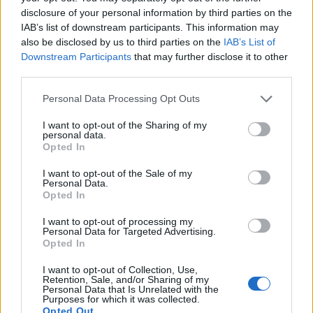
disclosure of your personal information by third parties on the
IAB’s list of downstream participants. This information may
also be disclosed by us to third parties on the
IAB’s List of
Downstream Participants
that may further disclose it to other
third parties.
Karmaiseva moka – järjestysmies lanasi
Personal Data Processing Opt Outs
Portugalin Goncalo Ramosin pelin jälkeen
I want to opt-out of the Sharing of my
23.06.2024 22:00
personal data.
Opted In
I want to opt-out of the Sale of my
Personal Data.
Opted In
I want to opt-out of processing my
Personal Data for Targeted Advertising.
Opted In
I want to opt-out of Collection, Use,
Retention, Sale, and/or Sharing of my
Cristiano Ronaldo tuuletti voittomaalia
Personal Data that Is Unrelated with the
Purposes for which it was collected.
röyhkeästi – somekansa ei arvostanut
Opted Out