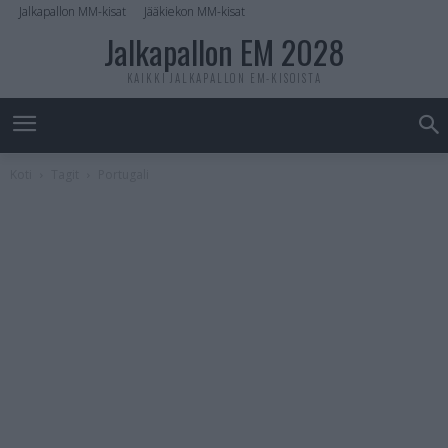
Jalkapallon MM-kisat
Jääkiekon MM-kisat
Jalkapallon EM 2028
KAIKKI JALKAPALLON EM-KISOISTA
Koti
Tagit
Portugali