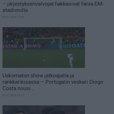
– järjestyksenvalvojat hakkasivat fania EM-
stadionilla
05.07.2024 17:41
Uskomaton show jatkoajalla ja
rankkarikisassa – Portugalin veskari Diogo
Costa nousi...
03.07.2024 13:13