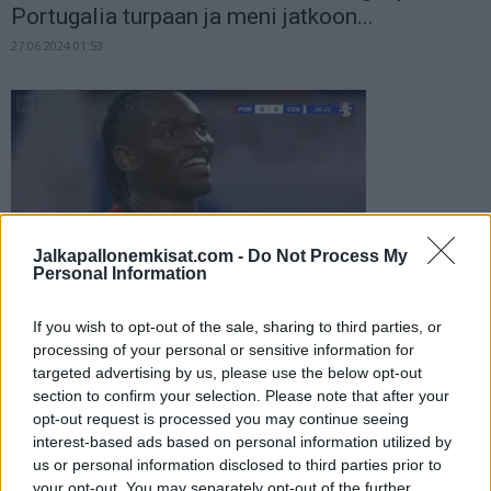
Portugalia turpaan ja meni jatkoon...
27.06.2024 01:53
Jalkapallonemkisat.com -
Do Not Process My
Personal Information
Portugalin Rafael Leão teki hyvin
kyseenalaista EM-historiaa – sai
If you wish to opt-out of the sale, sharing to third parties, or
ensimmäisenä pelikiellon...
processing of your personal or sensitive information for
targeted advertising by us, please use the below opt-out
24.06.2024 23:28
section to confirm your selection. Please note that after your
opt-out request is processed you may continue seeing
interest-based ads based on personal information utilized by
us or personal information disclosed to third parties prior to
your opt-out. You may separately opt-out of the further