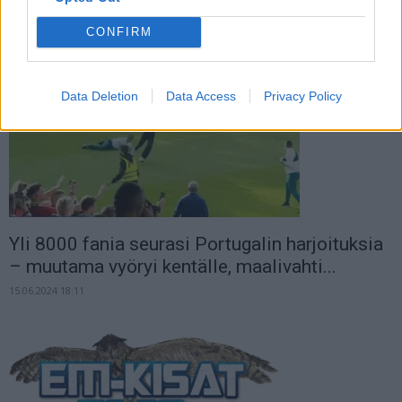
temppua
CONFIRM
21.06.2024 01:01
Data Deletion
Data Access
Privacy Policy
Yli 8000 fania seurasi Portugalin harjoituksia
– muutama vyöryi kentälle, maalivahti...
15.06.2024 18:11