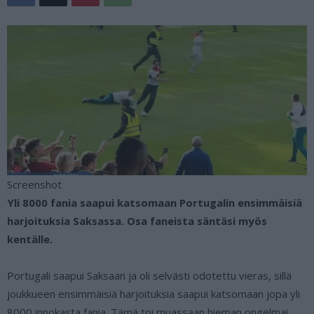
Screenshot
Yli 8000 fania saapui katsomaan Portugalin ensimmäisiä
harjoituksia Saksassa. Osa faneista säntäsi myös
kentälle.
Portugali saapui Saksaan ja oli selvästi odotettu vieras, sillä
joukkueen ensimmäisiä harjoituksia saapui katsomaan jopa yli
8000 innokasta fania. Tämä toi muassaan hieman ongelmai,