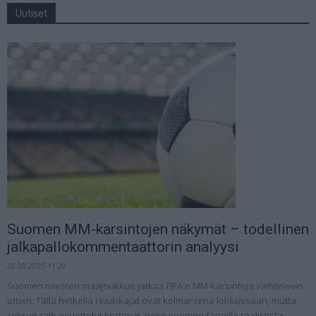
Uutiset
Suomen MM-karsintojen näkymät – todellinen
jalkapallokommentaattorin analyysi
22.09.2025 11:20
Suomen miesten maajoukkue jatkaa FIFA:n MM-karsintoja vaihtelevin
ottein. Tällä hetkellä Huuhkajat ovat kolmantena lohkossaan, mutta
syksyn ratkaisuottelut kertovat, onko suomen faneilla realistista