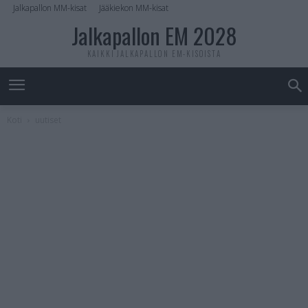
Jalkapallon MM-kisat
Jääkiekon MM-kisat
Jalkapallon EM 2028
KAIKKI JALKAPALLON EM-KISOISTA
Koti
uutiset