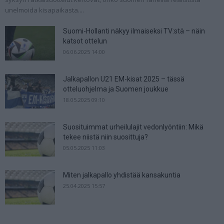
unelmoida kisapaikasta....
Suomi-Hollanti näkyy ilmaiseksi TV:stä – näin
katsot ottelun
06.06.2025 14:00
Jalkapallon U21 EM-kisat 2025 – tässä
otteluohjelma ja Suomen joukkue
18.05.2025 09:10
Suosituimmat urheilulajit vedonlyöntiin: Mikä
tekee niistä niin suosittuja?
05.05.2025 11:03
Miten jalkapallo yhdistää kansakuntia
25.04.2025 15:57