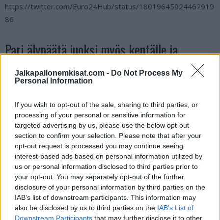
https://twitter.com/Euro24Hub/status/18019645924462919
86
Pari älypäätä juoksi myös kentälle ja
maalivahti Jose Sa toimi Cristiano Ronaldon
Jalkapallonemkisat.com -
Do Not Process My
Personal Information
turvamiehenä:
If you wish to opt-out of the sale, sharing to third parties, or
https://twitter.com/B24PT/status/1801672764983558367
processing of your personal or sensitive information for
targeted advertising by us, please use the below opt-out
section to confirm your selection. Please note that after your
Katso myös:
Täysin älyvapaa temppu EM-kisojen
opt-out request is processed you may continue seeing
avausottelussa – Skotlannin Ryan Porteous sai suoran
interest-based ads based on personal information utilized by
punaisen kortin
us or personal information disclosed to third parties prior to
your opt-out. You may separately opt-out of the further
disclosure of your personal information by third parties on the
IAB’s list of downstream participants. This information may
also be disclosed by us to third parties on the
IAB’s List of
Downstream Participants
that may further disclose it to other