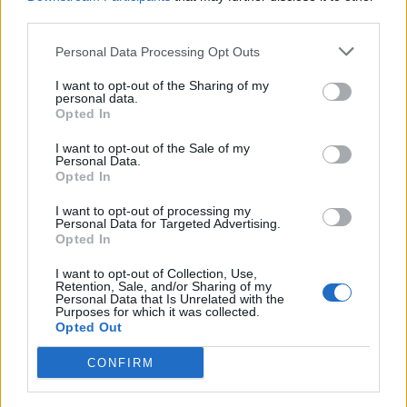
third parties.
Personal Data Processing Opt Outs
I want to opt-out of the Sharing of my
Edellinen artikkeli
Seuraava artikkeli
personal data.
Täysin älyvapaa temppu EM-
Tunnistatko EM-kisojen
Opted In
kisojen avausottelussa –
tähtipelaajat? Testaa
I want to opt-out of the Sale of my
Skotlannin Ryan Porteous sai
tietämyksesi
Personal Data.
suoran punaisen kortin
Opted In
I want to opt-out of processing my
Personal Data for Targeted Advertising.
LIITTYVÄT ARTIKKELIT
LISÄÄ TEKIJÄLTÄ
Opted In
I want to opt-out of Collection, Use,
Suomen MM-karsintojen näkymät –
Retention, Sale, and/or Sharing of my
Personal Data that Is Unrelated with the
todellinen jalkapallokommentaattorin
Purposes for which it was collected.
analyysi
Opted Out
CONFIRM
Suomi-Hollanti näkyy ilmaiseksi TV:stä –
näin katsot ottelun