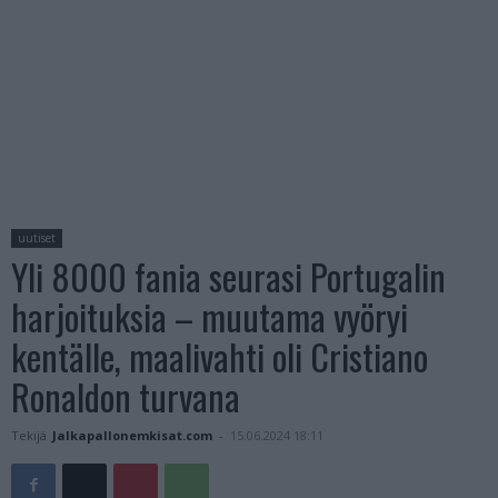
uutiset
Yli 8000 fania seurasi Portugalin
harjoituksia – muutama vyöryi
kentälle, maalivahti oli Cristiano
Ronaldon turvana
Tekijä
Jalkapallonemkisat.com
-
15.06.2024 18:11