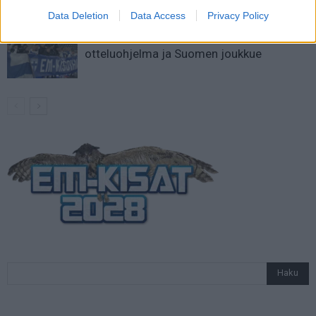
Data Deletion
Data Access
Privacy Policy
Jalkapallon U21 EM-kisat 2025 – tässä
otteluohjelma ja Suomen joukkue