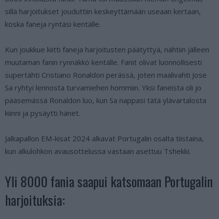
sillä harjoitukset jouduttiin keskeyttämään useaan kertaan,
koska faneja ryntäsi kentälle.
Kun joukkue kiitti faneja harjoitusten päätyttyä, nähtiin jälleen
muutaman fanin rynnäkkö kentälle. Fanit olivat luonnollisesti
supertähti Cristiano Ronaldon perässä, joten maalivahti Jose
Sa ryhtyi lennosta turvamiehen hommiin. Yksi faneista oli jo
pääsemässä Ronaldon luo, kun Sa nappasi tätä ylävartalosta
kiinni ja pysäytti hänet.
Jalkapallon EM-kisat 2024 alkavat Portugalin osalta tiistaina,
kun alkulohkon avausottelussa vastaan asettuu Tshekki.
Yli 8000 fania saapui katsomaan Portugalin
harjoituksia: