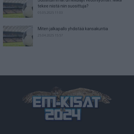
Suosituimmat urheilulajit vedonlyöntiin: Mikä
tekee niistä niin suosittuja?
05.05.2025 11:03
Miten jalkapallo yhdistää kansakuntia
25.04.2025 15:57