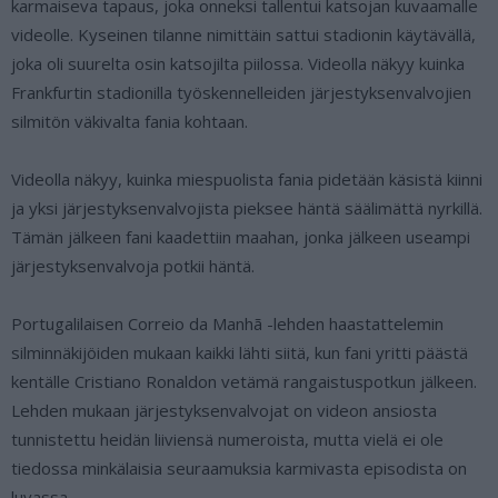
karmaiseva tapaus, joka onneksi tallentui katsojan kuvaamalle
videolle. Kyseinen tilanne nimittäin sattui stadionin käytävällä,
joka oli suurelta osin katsojilta piilossa. Videolla näkyy kuinka
Frankfurtin stadionilla työskennelleiden järjestyksenvalvojien
silmitön väkivalta fania kohtaan.
Videolla näkyy, kuinka miespuolista fania pidetään käsistä kiinni
ja yksi järjestyksenvalvojista pieksee häntä säälimättä nyrkillä.
Tämän jälkeen fani kaadettiin maahan, jonka jälkeen useampi
järjestyksenvalvoja potkii häntä.
Portugalilaisen Correio da Manhã -lehden haastattelemin
silminnäkijöiden mukaan kaikki lähti siitä, kun fani yritti päästä
kentälle Cristiano Ronaldon vetämä rangaistuspotkun jälkeen.
Lehden mukaan järjestyksenvalvojat on videon ansiosta
tunnistettu heidän liiviensä numeroista, mutta vielä ei ole
tiedossa minkälaisia seuraamuksia karmivasta episodista on
luvassa.