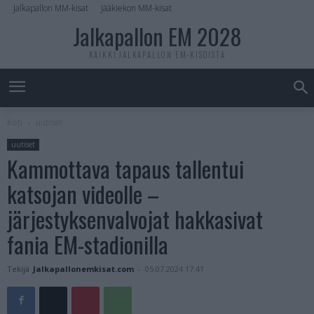
Jalkapallon MM-kisat
Jääkiekon MM-kisat
Jalkapallon EM 2028
KAIKKI JALKAPALLON EM-KISOISTA
Koti
uutiset
uutiset
Kammottava tapaus tallentui
katsojan videolle –
järjestyksenvalvojat hakkasivat
fania EM-stadionilla
Tekijä
Jalkapallonemkisat.com
-
05.07.2024 17:41