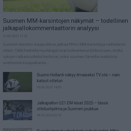
Suomen MM-karsintojen näkymät – todellinen
jalkapallokommentaattorin analyysi
22.09.2025 11:20
Suomen miesten maajoukkue jatkaa FIFA:n MM-karsintoja vaihtelevin
ottein. Tällä hetkellä Huuhkajat ovat kolmantena lohkossaan, mutta
syksyn ratkaisuottelut kertovat, onko suomen faneilla realistista
unelmoida kisapaikasta....
Suomi-Hollanti näkyy ilmaiseksi TV:stä – näin
katsot ottelun
06.06.2025 14:00
Jalkapallon U21 EM-kisat 2025 – tässä
otteluohjelma ja Suomen joukkue
18.05.2025 09:10