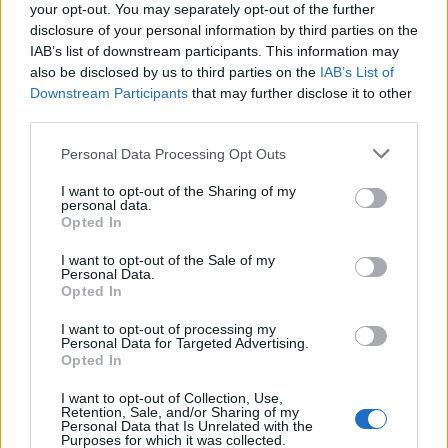
095071
your opt-out. You may separately opt-out of the further
disclosure of your personal information by third parties on the
IAB’s list of downstream participants. This information may
Katso myös:
Uskomaton show jatkoajalla ja rankkarikisassa –
also be disclosed by us to third parties on the
IAB’s List of
Portugalin veskari Diogo Costa nousi suureksi sankariksi
Downstream Participants
that may further disclose it to other
third parties.
Personal Data Processing Opt Outs
I want to opt-out of the Sharing of my
personal data.
Opted In
I want to opt-out of the Sale of my
Personal Data.
Opted In
Edellinen artikkeli
Seuraava artikkeli
Vihje EM-kisoihin: Portugali –
Todella tyylikäs lähtö kisoista –
I want to opt-out of processing my
Ranska | 5.7. klo 22:00
Romania puunasi kopin
Personal Data for Targeted Advertising.
tahrattomaksi ja jätti
Opted In
kiitoskirjeen kisajärjestäjille
I want to opt-out of Collection, Use,
Retention, Sale, and/or Sharing of my
Personal Data that Is Unrelated with the
Purposes for which it was collected.