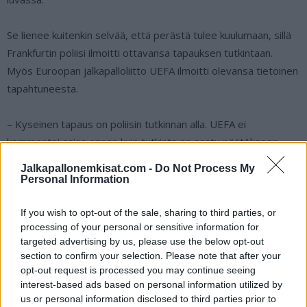
Se lienee kuitenkin selvää, että perästä tulee kuulumaan, sillä
Frankfurtin poliisi ilmoitti ottavansa tapauksen tutkintaan.
Myös Euroopan jalkapalloliitto UEFA ilmoitti olevansa tietoinen
tapahtuneesta.
– Kyseinen tapaus on poliisin tutkinnan alla. UEFA ei
kommentoi asiaa ennen kuin tutkinta on saatu päätökseen,
UEFA totesi niukkasanaisessa tiedotteessaan.
Jalkapallonemkisat.com -
Do Not Process My
Personal Information
Järjestyksenvalvojat hakkaavat fania
If you wish to opt-out of the sale, sharing to third parties, or
Portugalin ja Slovenian välisen ottelun
processing of your personal or sensitive information for
targeted advertising by us, please use the below opt-out
aikana:
section to confirm your selection. Please note that after your
opt-out request is processed you may continue seeing
interest-based ads based on personal information utilized by
https://twitter.com/Record_Portugal/status/1808214656198
us or personal information disclosed to third parties prior to