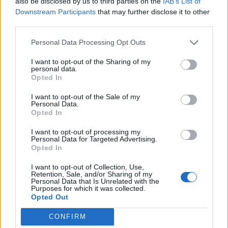
also be disclosed by us to third parties on the
IAB’s List of
Downstream Participants
that may further disclose it to other
third parties.
Personal Data Processing Opt Outs
I want to opt-out of the Sharing of my
personal data.
Edellinen artikkeli
Seuraava artikkeli
Opted In
Kammottava tapaus tallentui
Täysin naurettava ratkaisu –
I want to opt-out of the Sale of my
katsojan videolle –
Englannin Jude Bellingham
Personal Data.
järjestyksenvalvojat hakkasivat
tuomittiin ehdolliseen
Opted In
fania EM-stadionilla
pelikieltoon
I want to opt-out of processing my
Personal Data for Targeted Advertising.
Opted In
LIITTYVÄT ARTIKKELIT
LISÄÄ TEKIJÄLTÄ
I want to opt-out of Collection, Use,
Retention, Sale, and/or Sharing of my
Personal Data that Is Unrelated with the
Suomen MM-karsintojen näkymät –
Purposes for which it was collected.
todellinen jalkapallokommentaattorin
Opted Out
analyysi
CONFIRM