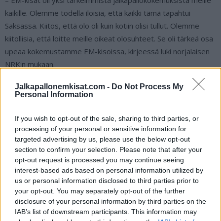
kaikille. Olemme todella iloisia, että kaikki tämä tapahtui
Saksassa. Kiitos, että olo oli kuin kotiin olisi tullut. Olemme
kiitollisia, että loitte meille oikeat olosuhteet. Se oli tärkeä osa
upeaa kokemustamme EM-kisoissa, kirjeessä luki norjalaisen
NRK:n mukaan.
Jalkapallonemkisat.com -
Do Not Process My
Romania jätti EM-areenat taakseen
Personal Information
äärimmäisen tyylikkäästi:
If you wish to opt-out of the sale, sharing to third parties, or
processing of your personal or sensitive information for
https://twitter.com/Football__Tweet/status/1808486627813
targeted advertising by us, please use the below opt-out
section to confirm your selection. Please note that after your
077243
opt-out request is processed you may continue seeing
interest-based ads based on personal information utilized by
Katso myös:
Kammottava tapaus tallentui katsojan videolle –
us or personal information disclosed to third parties prior to
järjestyksenvalvojat hakkasivat fania EM-stadionilla
your opt-out. You may separately opt-out of the further
disclosure of your personal information by third parties on the
IAB’s list of downstream participants. This information may