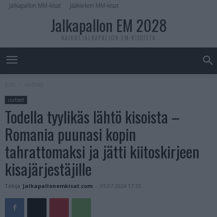
Jalkapallon MM-kisat
Jääkiekon MM-kisat
Jalkapallon EM 2028
KAIKKI JALKAPALLON EM-KISOISTA
Koti
uutiset
uutiset
Todella tyylikäs lähtö kisoista –
Romania puunasi kopin
tahrattomaksi ja jätti kiitoskirjeen
kisajärjestäjille
Tekijä
Jalkapallonemkisat.com
-
05.07.2024 17:55