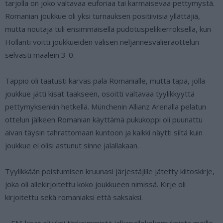
tarjolla on joko valtavaa euforiaa tai karmaisevaa pettymystä.
Romanian joukkue oli yksi turnauksen positiivisia yllättäjiä,
mutta noutaja tuli ensimmäisellä pudotuspelikierroksella, kun
Hollanti voitti joukkueiden välisen neljännesvälieräottelun
selvästi maalein 3-0.
Tappio oli taatusti karvas pala Romanialle, mutta tapa, jolla
joukkue jätti kisat taakseen, osoitti valtavaa tyylikkyyttä
pettymyksenkin hetkellä. Münchenin Allianz Arenalla pelatun
ottelun jälkeen Romanian käyttämä pukukoppi oli puunattu
aivan täysin tahrattomaan kuntoon ja kaikki näytti siltä kuin
joukkue ei olisi astunut sinne jalallakaan.
Tyylikkään poistumisen kruunasi järjestäjille jätetty kiitoskirje,
joka oli allekirjoitettu koko joukkueen nimissä. Kirje oli
kirjoitettu sekä romaniaksi että saksaksi.
– EM-kisat oli yksi tärkeimmistä jalkapallokokemuksista meille