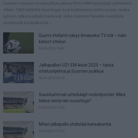
Suomen miesten maajoukkue jatkaa FIFA:n MM-karsintoja vaihtelevin
ottein. Tällä hetkellä Huuhkajat ovat kolmantena lohkossaan, mutta
syksyn ratkaisuottelut kertovat, onko suomen faneilla realistista
unelmoida kisapaikasta....
Suomi-Hollanti näkyy ilmaiseksi TV:stä – näin
katsot ottelun
06.06.2025 14:00
Jalkapallon U21 EM-kisat 2025 – tässä
otteluohjelma ja Suomen joukkue
18.05.2025 09:10
Suosituimmat urheilulajit vedonlyöntiin: Mikä
tekee niistä niin suosittuja?
05.05.2025 11:03
Miten jalkapallo yhdistää kansakuntia
25.04.2025 15:57