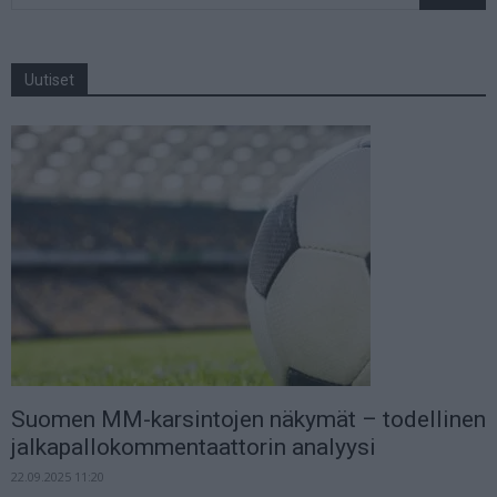
Uutiset
Suomen MM-karsintojen näkymät – todellinen
jalkapallokommentaattorin analyysi
22.09.2025 11:20