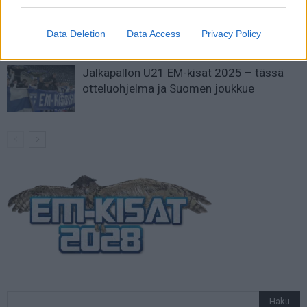
Suomi-Hollanti näkyy ilmaiseksi TV:stä –
näin katsot ottelun
Data Deletion
Data Access
Privacy Policy
Jalkapallon U21 EM-kisat 2025 – tässä
otteluohjelma ja Suomen joukkue