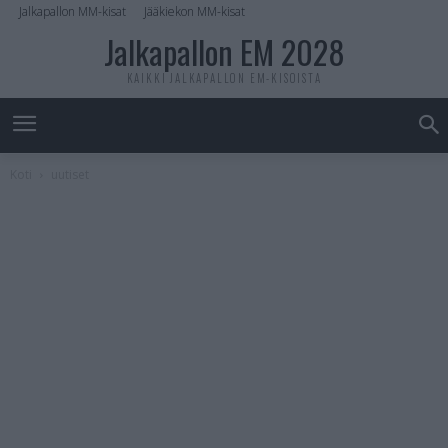
Jalkapallon MM-kisat
Jääkiekon MM-kisat
Jalkapallon EM 2028
KAIKKI JALKAPALLON EM-KISOISTA
Koti
uutiset