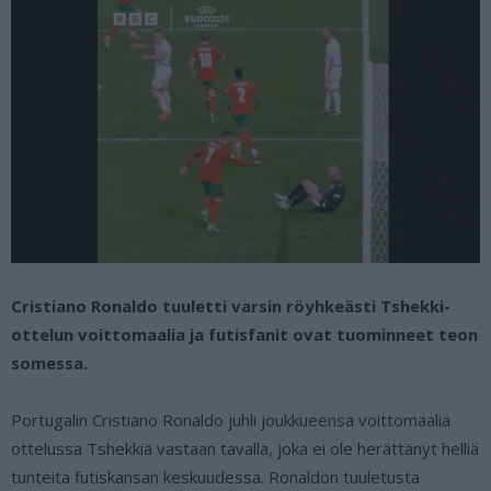
Cristiano Ronaldo tuuletti varsin röyhkeästi Tshekki-
ottelun voittomaalia ja futisfanit ovat tuominneet teon
somessa.
Portugalin Cristiano Ronaldo juhli joukkueensa voittomaalia
ottelussa Tshekkiä vastaan tavalla, joka ei ole herättänyt helliä
tunteita futiskansan keskuudessa. Ronaldon tuuletusta