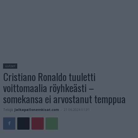
uutiset
Cristiano Ronaldo tuuletti
voittomaalia röyhkeästi –
somekansa ei arvostanut temppua
Tekijä
Jalkapallonemkisat.com
-
21.06.2024 01:01