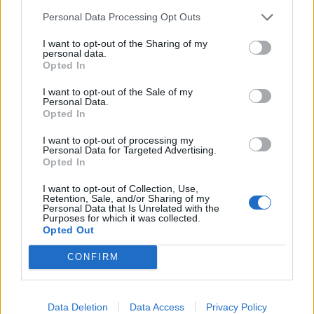
Personal Data Processing Opt Outs
Edellinen artikkeli
Seuraava artikkeli
I want to opt-out of the Sharing of my
personal data.
EM-kisojen kulisseissa pelataan
Ilmainen Copa América -
Opted In
kovaa peliä – Serbia on uhannut
veikkaus – voita osuus 10 000 €
vetäytyä turnauksesta
palkintopotista
I want to opt-out of the Sale of my
Personal Data.
Opted In
LIITTYVÄT ARTIKKELIT
LISÄÄ TEKIJÄLTÄ
I want to opt-out of processing my
Personal Data for Targeted Advertising.
Opted In
Suomen MM-karsintojen näkymät –
todellinen jalkapallokommentaattorin
I want to opt-out of Collection, Use,
Retention, Sale, and/or Sharing of my
analyysi
Personal Data that Is Unrelated with the
Purposes for which it was collected.
Opted Out
Suomi-Hollanti näkyy ilmaiseksi TV:stä –
näin katsot ottelun
CONFIRM
Jalkapallon U21 EM-kisat 2025 – tässä
Data Deletion
Data Access
Privacy Policy