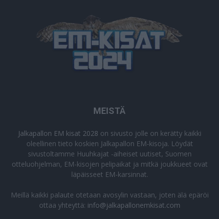
MEISTÄ
Jalkapallon EM kisat 2028
on sivusto jolle on kerätty kaikki
oleellinen tieto koskien Jalkapallon EM-kisoja. Löydät
sivustoltamme Huuhkajat -aiheiset uutiset, Suomen
otteluohjelman, EM-kisojen pelipaikat ja mitkä joukkueet ovat
läpäisseet EM-karsinnat.
Meillä kaikki palaute otetaan avosylin vastaan, joten älä epäröi
ottaa yhteyttä:
info@jalkapallonemkisat.com