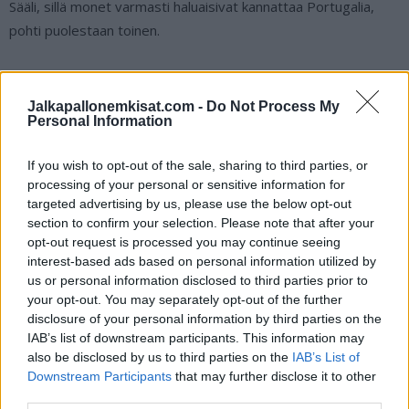
Sääli, sillä monet varmasti haluaisivat kannattaa Portugalia,
pohti puolestaan toinen.
Cristiano Ronaldo tuuletti röyhkeästi
Jalkapallonemkisat.com -
Do Not Process My
voittomaalia ottelussa Tshekkiä vastaan:
Personal Information
If you wish to opt-out of the sale, sharing to third parties, or
https://twitter.com/ggrastins/status/180376058011474747
processing of your personal or sensitive information for
0
targeted advertising by us, please use the below opt-out
section to confirm your selection. Please note that after your
Tsekkaa myös:
EM-kisojen kulisseissa pelataan kovaa peliä –
opt-out request is processed you may continue seeing
interest-based ads based on personal information utilized by
Serbia on uhannut vetäytyä turnauksesta
us or personal information disclosed to third parties prior to
your opt-out. You may separately opt-out of the further
disclosure of your personal information by third parties on the
IAB’s list of downstream participants. This information may
also be disclosed by us to third parties on the
IAB’s List of
Downstream Participants
that may further disclose it to other
third parties.