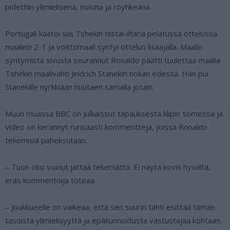
pidettiin ylimielisenä, nolona ja röyhkeänä.
Portugali kaatoi siis Tshekin tiistai-iltana pelatussa ottelussa
maalein 2-1 ja voittomaali syntyi ottelun lisäajalla. Maalin
syntymistä sivusta seurannut Ronaldo päätti tuulettaa maalia
Tshekin maalivahti Jindrich Stanekin nokan edessä. Hän pui
Stanekille nyrkkiään huutaen samalla jotain.
Muun muassa BBC on julkaissut tapauksesta klipin somessa ja
video on kerännyt runsaasti kommentteja, joissa Ronaldo
tekemisiä paheksutaan.
– Tuon olisi voinut jättää tekemättä. Ei näytä kovin hyvältä,
eräs kommentoija toteaa
– Joukkueelle on vaikeaa, että sen suurin tähti esittää tämän
tasoista ylimielisyyttä ja epäkunnioitusta vastustajaa kohtaan.