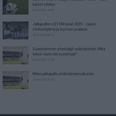
katsot ottelun
06.06.2025 14:00
Jalkapallon U21 EM-kisat 2025 – tässä
otteluohjelma ja Suomen joukkue
18.05.2025 09:10
Suosituimmat urheilulajit vedonlyöntiin: Mikä
tekee niistä niin suosittuja?
05.05.2025 11:03
Miten jalkapallo yhdistää kansakuntia
25.04.2025 15:57