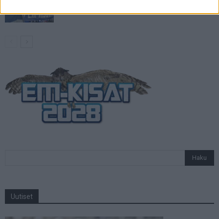
otteluohjelma ja Suomen joukkue
Uutiset