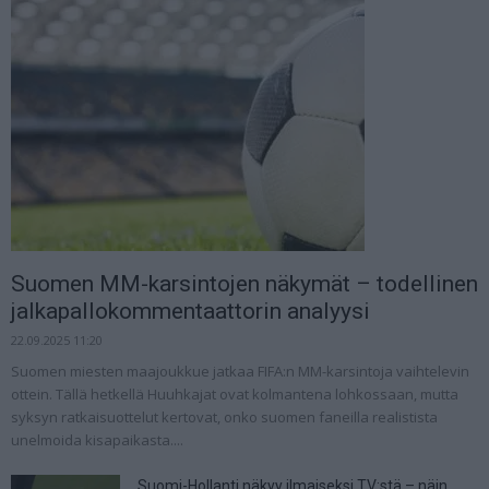
Suomen MM-karsintojen näkymät – todellinen
jalkapallokommentaattorin analyysi
22.09.2025 11:20
Suomen miesten maajoukkue jatkaa FIFA:n MM-karsintoja vaihtelevin
ottein. Tällä hetkellä Huuhkajat ovat kolmantena lohkossaan, mutta
syksyn ratkaisuottelut kertovat, onko suomen faneilla realistista
unelmoida kisapaikasta....
Suomi-Hollanti näkyy ilmaiseksi TV:stä – näin