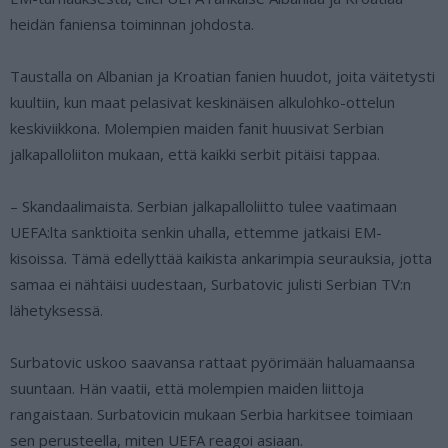
heidän faniensa toiminnan johdosta.
Taustalla on Albanian ja Kroatian fanien huudot, joita väitetysti
kuultiin, kun maat pelasivat keskinäisen alkulohko-ottelun
keskiviikkona. Molempien maiden fanit huusivat Serbian
jalkapalloliiton mukaan, että kaikki serbit pitäisi tappaa.
– Skandaalimaista. Serbian jalkapalloliitto tulee vaatimaan
UEFA:lta sanktioita senkin uhalla, ettemme jatkaisi EM-
kisoissa. Tämä edellyttää kaikista ankarimpia seurauksia, jotta
samaa ei nähtäisi uudestaan, Surbatovic julisti Serbian TV:n
lähetyksessä.
Surbatovic uskoo saavansa rattaat pyörimään haluamaansa
suuntaan. Hän vaatii, että molempien maiden liittoja
rangaistaan. Surbatovicin mukaan Serbia harkitsee toimiaan
sen perusteella, miten UEFA reagoi asiaan.