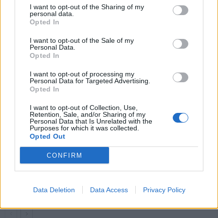
futisfanaatikot saavat 10/10
somekansa ei arvostanut
I want to opt-out of the Sharing of my
temppua
personal data.
Opted In
I want to opt-out of the Sale of my
Personal Data.
LIITTYVÄT ARTIKKELIT
LISÄÄ TEKIJÄLTÄ
Opted In
Suomen MM-karsintojen näkymät –
I want to opt-out of processing my
Personal Data for Targeted Advertising.
todellinen jalkapallokommentaattorin
Opted In
analyysi
I want to opt-out of Collection, Use,
Retention, Sale, and/or Sharing of my
Suomi-Hollanti näkyy ilmaiseksi TV:stä –
Personal Data that Is Unrelated with the
Purposes for which it was collected.
näin katsot ottelun
Opted Out
CONFIRM
Jalkapallon U21 EM-kisat 2025 – tässä
otteluohjelma ja Suomen joukkue
Data Deletion
Data Access
Privacy Policy