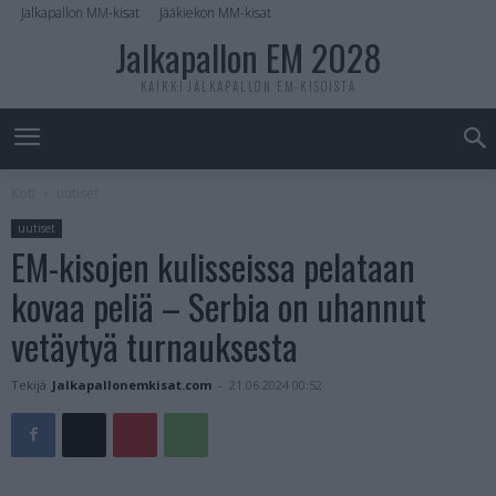
Jalkapallon MM-kisat
Jääkiekon MM-kisat
Jalkapallon EM 2028
KAIKKI JALKAPALLON EM-KISOISTA
Koti
uutiset
uutiset
EM-kisojen kulisseissa pelataan
kovaa peliä – Serbia on uhannut
vetäytyä turnauksesta
Tekijä
Jalkapallonemkisat.com
-
21.06.2024 00:52