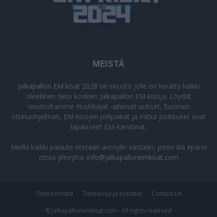
MEISTÄ
Jalkapallon EM kisat 2028
on sivusto jolle on kerätty kaikki
oleellinen tieto koskien Jalkapallon EM-kisoja. Löydät
sivustoltamme Huuhkajat -aiheiset uutiset, Suomen
otteluohjelman, EM-kisojen pelipaikat ja mitkä joukkueet ovat
läpäisseet EM-karsinnat.
Meillä kaikki palaute otetaan avosylin vastaan, joten älä epäröi
ottaa yhteyttä:
info@jalkapallonemkisat.com
Tietoa meistä
Tietosuoja ja evästeet
Contact Us
© Jalkapallonemkisat.com - All rights reserved