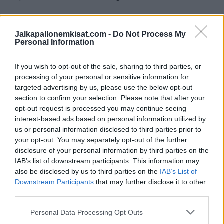
Serbian joukkue pelasi uhkauksesta huolimatta normaalisti
torstaina Sloveniaa vastaan ja pelasti viime hetken maalilla
Jalkapallonemkisat.com -
Do Not Process My
Personal Information
ottelusta 1-1-tasapelin.
If you wish to opt-out of the sale, sharing to third parties, or
Tsekkaa myös:
Tunnistatko EM-kisojen tähtipelaajat? Testaa
processing of your personal or sensitive information for
tietämyksesi
targeted advertising by us, please use the below opt-out
section to confirm your selection. Please note that after your
opt-out request is processed you may continue seeing
interest-based ads based on personal information utilized by
us or personal information disclosed to third parties prior to
your opt-out. You may separately opt-out of the further
disclosure of your personal information by third parties on the
IAB’s list of downstream participants. This information may
also be disclosed by us to third parties on the
IAB’s List of
Downstream Participants
that may further disclose it to other
third parties.
Edellinen artikkeli
Seuraava artikkeli
Oletko jalkapallon EM-kisojen
Cristiano Ronaldo tuuletti
Personal Data Processing Opt Outs
tietäjä? Vain todelliset
voittomaalia röyhkeästi –