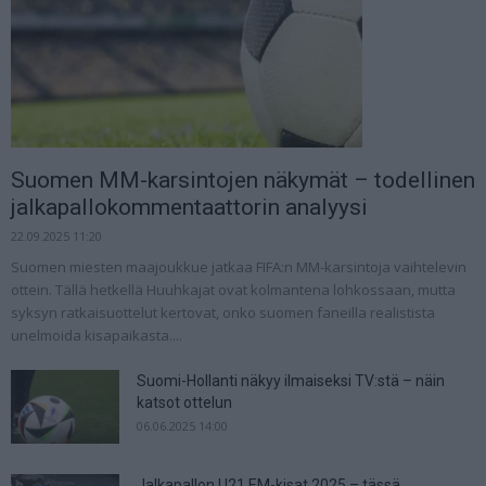
Suomen MM-karsintojen näkymät – todellinen
jalkapallokommentaattorin analyysi
22.09.2025 11:20
Suomen miesten maajoukkue jatkaa FIFA:n MM-karsintoja vaihtelevin
ottein. Tällä hetkellä Huuhkajat ovat kolmantena lohkossaan, mutta
syksyn ratkaisuottelut kertovat, onko suomen faneilla realistista
unelmoida kisapaikasta....
Suomi-Hollanti näkyy ilmaiseksi TV:stä – näin
katsot ottelun
06.06.2025 14:00
Jalkapallon U21 EM-kisat 2025 – tässä