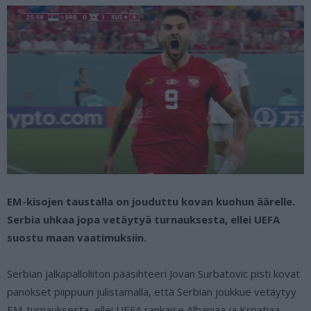
EM-kisojen taustalla on jouduttu kovan kuohun äärelle.
Serbia uhkaa jopa vetäytyä turnauksesta, ellei UEFA
suostu maan vaatimuksiin.
Serbian jalkapalloliiton pääsihteeri Jovan Surbatovic pisti kovat
panokset piippuun julistamalla, että Serbian joukkue vetäytyy
EM-turnauksesta, ellei UEFA rankaise Albaniaa ja Kroatiaa