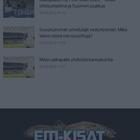
otteluohjelma ja Suomen joukkue
18.05.2025 09:10
Suosituimmat urheilulajit vedonlyöntiin: Mikä
tekee niistä niin suosittuja?
05.05.2025 11:03
Miten jalkapallo yhdistää kansakuntia
25.04.2025 15:57