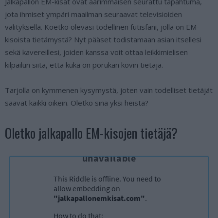
Jalkapallon EM-kisat ovat äärimmäisen seurattu tapahtuma,
jota ihmiset ympäri maailman seuraavat televisioiden
välityksellä. Koetko olevasi todellinen futisfani, jolla on EM-
kisoista tietämystä? Nyt pääset todistamaan asian itsellesi
sekä kavereillesi, joiden kanssa voit ottaa leikkimielisen
kilpailun siitä, että kuka on porukan kovin tietäjä.
Tarjolla on kymmenen kysymystä, joten vain todelliset tietäjät
saavat kaikki oikein. Oletko sinä yksi heistä?
Oletko jalkapallo EM-kisojen tietäjä?