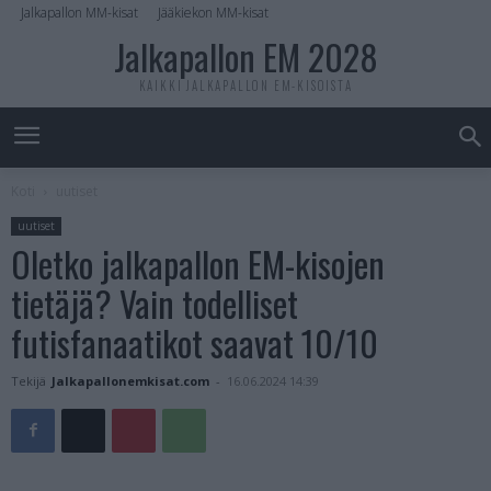
Jalkapallon MM-kisat
Jääkiekon MM-kisat
Jalkapallon EM 2028
KAIKKI JALKAPALLON EM-KISOISTA
Koti
uutiset
uutiset
Oletko jalkapallon EM-kisojen
tietäjä? Vain todelliset
futisfanaatikot saavat 10/10
Tekijä
Jalkapallonemkisat.com
-
16.06.2024 14:39