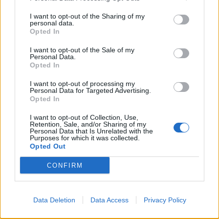
Tunnistatko EM-kisojen
EM-kisojen kulisseissa pelataan
I want to opt-out of the Sharing of my
tähtipelaajat? Testaa
kovaa peliä – Serbia on uhannut
personal data.
tietämyksesi
vetäytyä turnauksesta
Opted In
I want to opt-out of the Sale of my
Personal Data.
Opted In
LIITTYVÄT ARTIKKELIT
LISÄÄ TEKIJÄLTÄ
I want to opt-out of processing my
Suomen MM-karsintojen näkymät –
Personal Data for Targeted Advertising.
Opted In
todellinen jalkapallokommentaattorin
analyysi
I want to opt-out of Collection, Use,
Retention, Sale, and/or Sharing of my
Personal Data that Is Unrelated with the
Suomi-Hollanti näkyy ilmaiseksi TV:stä –
Purposes for which it was collected.
Opted Out
näin katsot ottelun
CONFIRM
Jalkapallon U21 EM-kisat 2025 – tässä
otteluohjelma ja Suomen joukkue
Data Deletion
Data Access
Privacy Policy