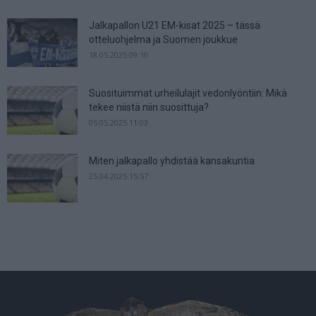
Jalkapallon U21 EM-kisat 2025 – tässä
otteluohjelma ja Suomen joukkue
18.05.2025 09:10
Suosituimmat urheilulajit vedonlyöntiin: Mikä
tekee niistä niin suosittuja?
05.05.2025 11:03
Miten jalkapallo yhdistää kansakuntia
25.04.2025 15:57