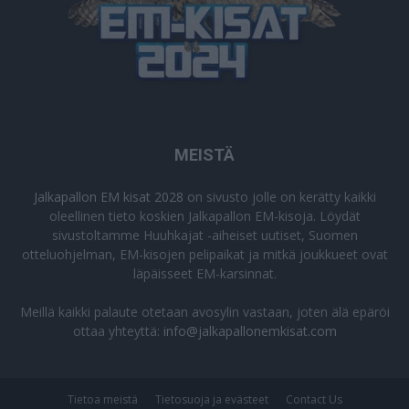
MEISTÄ
Jalkapallon EM kisat 2028
on sivusto jolle on kerätty kaikki
oleellinen tieto koskien Jalkapallon EM-kisoja. Löydät
sivustoltamme Huuhkajat -aiheiset uutiset, Suomen
otteluohjelman, EM-kisojen pelipaikat ja mitkä joukkueet ovat
läpäisseet EM-karsinnat.
Meillä kaikki palaute otetaan avosylin vastaan, joten älä epäröi
ottaa yhteyttä:
info@jalkapallonemkisat.com
Tietoa meistä
Tietosuoja ja evästeet
Contact Us