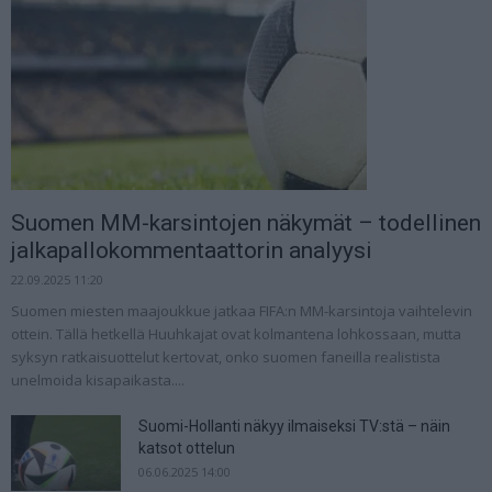
Suomen MM-karsintojen näkymät – todellinen
jalkapallokommentaattorin analyysi
22.09.2025 11:20
Suomen miesten maajoukkue jatkaa FIFA:n MM-karsintoja vaihtelevin
ottein. Tällä hetkellä Huuhkajat ovat kolmantena lohkossaan, mutta
syksyn ratkaisuottelut kertovat, onko suomen faneilla realistista
unelmoida kisapaikasta....
Suomi-Hollanti näkyy ilmaiseksi TV:stä – näin
katsot ottelun
06.06.2025 14:00