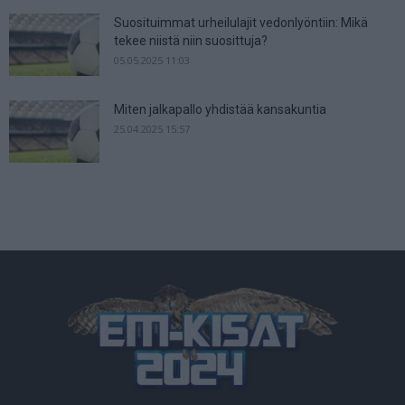
Suosituimmat urheilulajit vedonlyöntiin: Mikä
tekee niistä niin suosittuja?
05.05.2025 11:03
Miten jalkapallo yhdistää kansakuntia
25.04.2025 15:57