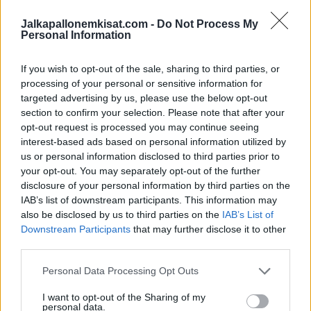
kun Suomi ja Ruotsi kohtaavat Tukholmassa 29. toukokuuta.
Jalkapallonemkisat.com -
Do Not Process My
Personal Information
Suomen joukkue
alkaviin MM-karsintoihin nimetään 17.3.
Huuhkajat kohtaa 24.3. Bosnia ja Hertsegovinan kotona ja
If you wish to opt-out of the sale, sharing to third parties, or
28.3. Ukrainan vieraissa.
processing of your personal or sensitive information for
targeted advertising by us, please use the below opt-out
section to confirm your selection. Please note that after your
opt-out request is processed you may continue seeing
interest-based ads based on personal information utilized by
us or personal information disclosed to third parties prior to
your opt-out. You may separately opt-out of the further
disclosure of your personal information by third parties on the
IAB’s list of downstream participants. This information may
also be disclosed by us to third parties on the
IAB’s List of
Edellinen artikkeli
Seuraava artikkeli
Downstream Participants
that may further disclose it to other
Nuoriso alkanut ottaa kenttiä
Mestarien liiga jatkuu – Real
third parties.
haltuun Mestarien liigassa –
Madrid vai Atalanta, Manchester
sukupolvenvaihdos on tosiasia
City vai Borussia
Personal Data Processing Opt Outs
Mönchengladbach?
I want to opt-out of the Sharing of my
personal data.