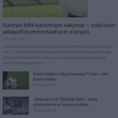
Suomen MM-karsintojen näkymät – todellinen
jalkapallokommentaattorin analyysi
22.09.2025 11:20
Suomen miesten maajoukkue jatkaa FIFA:n MM-karsintoja vaihtelevin
ottein. Tällä hetkellä Huuhkajat ovat kolmantena lohkossaan, mutta
syksyn ratkaisuottelut kertovat, onko suomen faneilla realistista
unelmoida kisapaikasta....
Suomi-Hollanti näkyy ilmaiseksi TV:stä – näin
katsot ottelun
06.06.2025 14:00
Jalkapallon U21 EM-kisat 2025 – tässä
otteluohjelma ja Suomen joukkue
18.05.2025 09:10