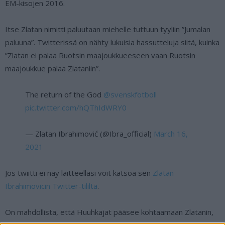
EM-kisojen 2016.
Itse Zlatan nimitti paluutaan miehelle tuttuun tyyliin ”Jumalan
paluuna”. Twitterissä on nähty lukuisia hassutteluja siitä, kuinka
”Zlatan ei palaa Ruotsin maajoukkueeseen vaan Ruotsin
maajoukkue palaa Zlataniin”.
The return of the God
@svenskfotboll
pic.twitter.com/hQThIdWRY0
— Zlatan Ibrahimović (@Ibra_official)
March 16,
2021
Jos twiitti ei näy laitteellasi voit katsoa sen
Zlatan
Ibrahimovicin Twitter-tililtä
.
On mahdollista, että Huuhkajat pääsee kohtaamaan Zlatanin,