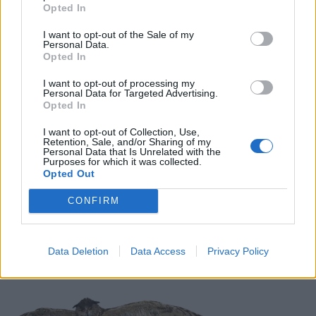
Opted In
LIITTYVÄT ARTIKKELIT
LISÄÄ TEKIJÄLTÄ
I want to opt-out of the Sale of my
Personal Data.
Suomen MM-karsintojen näkymät –
Opted In
todellinen jalkapallokommentaattorin
I want to opt-out of processing my
analyysi
Personal Data for Targeted Advertising.
Opted In
Suomi-Hollanti näkyy ilmaiseksi TV:stä –
I want to opt-out of Collection, Use,
näin katsot ottelun
Retention, Sale, and/or Sharing of my
Personal Data that Is Unrelated with the
Purposes for which it was collected.
Opted Out
Jalkapallon U21 EM-kisat 2025 – tässä
CONFIRM
otteluohjelma ja Suomen joukkue
Data Deletion
Data Access
Privacy Policy