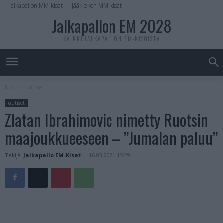
Jalkapallon MM-kisat
Jääkiekon MM-kisat
Jalkapallon EM 2028
KAIKKI JALKAPALLON EM-KISOISTA
Koti
uutiset
uutiset
Zlatan Ibrahimovic nimetty Ruotsin
maajoukkueeseen – ”Jumalan paluu”
Tekijä
Jalkapallo EM-Kisat
-
16.03.2021 15:29