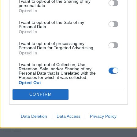
I want to opt-out of the Sharing of my
trillerissä
personal data.
Opted In
I want to opt-out of the Sale of my
LIITTYVÄT ARTIKKELIT
LISÄÄ TEKIJÄLTÄ
Personal Data.
Opted In
Serbian joukkue jalkapallon EM-kisoissa
I want to opt-out of processing my
Personal Data for Targeted Advertising.
Opted In
I want to opt-out of Collection, Use,
Kuinka Suomi selvitti tiensä EM 2021
Retention, Sale, and/or Sharing of my
Personal Data that Is Unrelated with the
kisoihin?
Purposes for which it was collected.
Opted Out
CONFIRM
Markku Kanervan valinnat helpottuvat –
EM-kisajoukkueisiin saa valita 26 pelaajaa
Data Deletion
Data Access
Privacy Policy