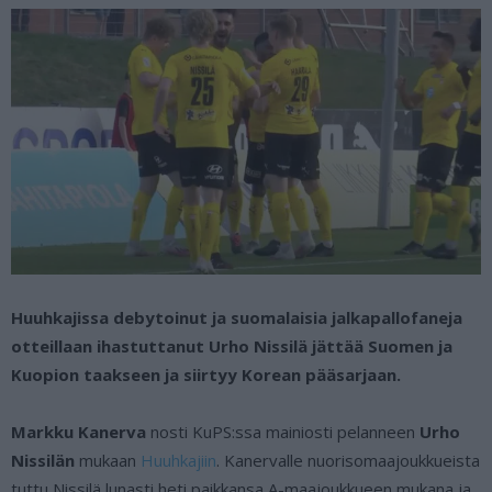
Huuhkajissa debytoinut ja suomalaisia jalkapallofaneja
otteillaan ihastuttanut Urho Nissilä jättää Suomen ja
Kuopion taakseen ja siirtyy Korean pääsarjaan.
Markku Kanerva
nosti KuPS:ssa mainiosti pelanneen
Urho
Nissilän
mukaan
Huuhkajiin
. Kanervalle nuorisomaajoukkueista
tuttu Nissilä lunasti heti paikkansa A-maajoukkueen mukana ja