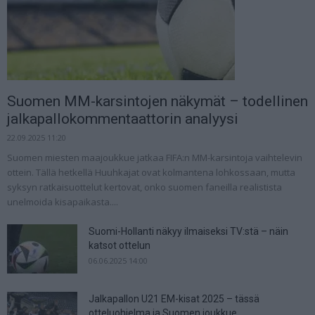
Suomen MM-karsintojen näkymät – todellinen
jalkapallokommentaattorin analyysi
22.09.2025 11:20
Suomen miesten maajoukkue jatkaa FIFA:n MM-karsintoja vaihtelevin
ottein. Tällä hetkellä Huuhkajat ovat kolmantena lohkossaan, mutta
syksyn ratkaisuottelut kertovat, onko suomen faneilla realistista
unelmoida kisapaikasta....
Suomi-Hollanti näkyy ilmaiseksi TV:stä – näin
katsot ottelun
06.06.2025 14:00
Jalkapallon U21 EM-kisat 2025 – tässä
otteluohjelma ja Suomen joukkue