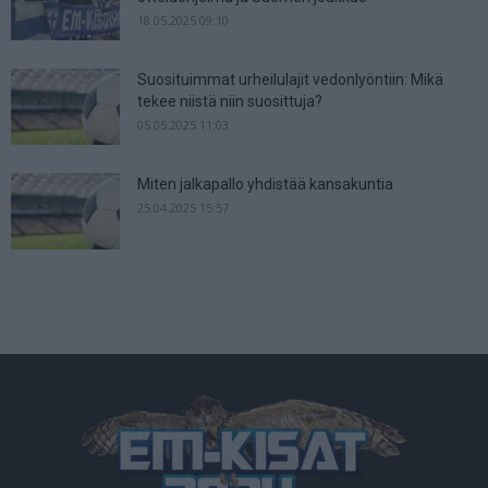
18.05.2025 09:10
Suosituimmat urheilulajit vedonlyöntiin: Mikä
tekee niistä niin suosittuja?
05.05.2025 11:03
Miten jalkapallo yhdistää kansakuntia
25.04.2025 15:57