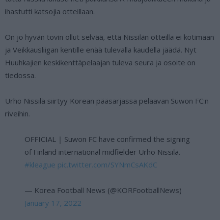
ihastutti katsojia otteillaan.
On jo hyvän tovin ollut selvää, että Nissilän otteilla ei kotimaan
ja Veikkausliigan kentille enää tulevalla kaudella jäädä. Nyt
Huuhkajien keskikenttäpelaajan tuleva seura ja osoite on
tiedossa.
Urho Nissilä siirtyy Korean pääsarjassa pelaavan Suwon FC:n
riveihin.
OFFICIAL | Suwon FC have confirmed the signing
of Finland international midfielder Urho Nissilä.
#kleague
pic.twitter.com/SYNmCsAKdC
— Korea Football News (@KORFootballNews)
January 17, 2022