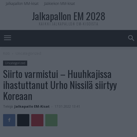
Jalkapallon MM-kisat
Jääkiekon MM-kisat
Jalkapallon EM 2028
KAIKKI JALKAPALLON EM-KISOISTA
Koti
Uncategorized
Uncategorized
Siirto varmistui – Huuhkajissa
ihastuttanut Urho Nissilä siirtyy
Koreaan
Tekijä
Jalkapallo EM-Kisat
-
17.01.2022 13:41