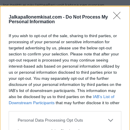
Jos twiitti ei näy laitteellasi voit katsoa sen suoraan
Twitteristä
.
Jalkapallonemkisat.com -
Do Not Process My
Personal Information
Nissilä siirtyy urallaan toistamiseen ulkomaille. Edellisen kerran
taitava keskikenttäpelaaja siirtyi vuonna 2018 Belgiaan Zulte
If you wish to opt-out of the sale, sharing to third parties, or
processing of your personal or sensitive information for
Waregemin riveihin, josta hän palasi Kuopioon ja
targeted advertising by us, please use the below opt-out
Veikkausliigaan kaudelle 2020.
section to confirm your selection. Please note that after your
opt-out request is processed you may continue seeing
interest-based ads based on personal information utilized by
us or personal information disclosed to third parties prior to
your opt-out. You may separately opt-out of the further
disclosure of your personal information by third parties on the
IAB’s list of downstream participants. This information may
also be disclosed by us to third parties on the
IAB’s List of
Downstream Participants
that may further disclose it to other
third parties.
Edellinen artikkeli
Seuraava artikkeli
Katso video: Juventus nousi
Huuhkajien ohjelma vuodelle
Personal Data Processing Opt Outs
rinnalle ja ohi seitsemän maalin
2022