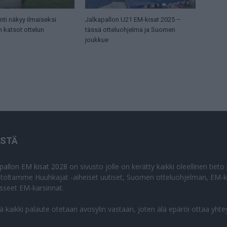
ti näkyy ilmaiseksi
Jalkapallon U21 EM-kisat 2025 –
n katsot ottelun
tässä otteluohjelma ja Suomen
joukkue
ISTÄ
apallon EM kisat 2028
on sivusto jolle on kerätty kaikki oleellinen tiet
stoltamme Huuhkajat -aiheiset uutiset, Suomen otteluohjelman, EM-ki
isseet EM-karsinnat.
lä kaikki palaute otetaan avosylin vastaan, joten älä epäröi ottaa yhte