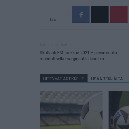
Jaa
Edellinen artikkeli
Skotlanti EM-joukkue 2021 – pienimmällä
mahdollisella marginaalilla kisoihin
LIITTYVÄT ARTIKKELIT
LISÄÄ TEKIJÄLTÄ