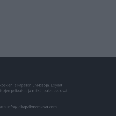
o koskien Jalkapallon EM-kisoja. Löydät
sojen pelipaikat ja mitkä joukkueet ovat
yttä:
info@jalkapallonemkisat.com