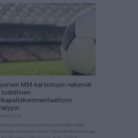
uomen MM-karsintojen näkymät
 todellinen
alkapallokommentaattorin
nalyysi
.09.2025 11:20
omen miesten maajoukkue jatkaa FIFA:n MM-
rsintoja vaihtelevin ottein. Tällä hetkellä Huuhkajat
at kolmantena lohkossaan, mutta syksyn