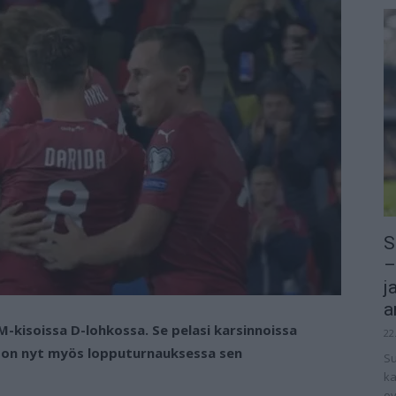
S
–
j
a
-kisoissa D-lohkossa. Se pelasi karsinnoissa
22
a on nyt myös lopputurnauksessa sen
Su
ka
ov