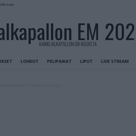
 MM-kisat
alkapallon EM 20
KAIKKI JALKAPALLON EM-KISOISTA
OKSET
LOHKOT
PELIPAIKAT
LIPUT
LIVE STREAM
istä ottamaan D-lohkon toinen sija?