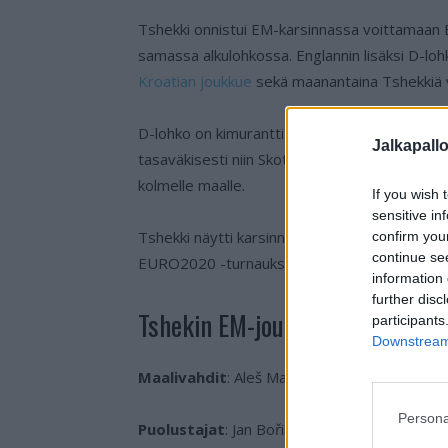
Tshekki onnistui EM-karsinnassa voittamaan E
samassa alkulohkossa. Englannin lisäksi D-lo
Kroatian joukkue
sekä maanantaina Tshekkiä 
D-lohko on kimurantti. Englanti on selkeä enn
Jalkapall
tasaväkisesti niin Skotlannin kuin Tshekinkin ka
kolmelle maalle.
If you wish 
sensitive in
Tshekki näytti karsinnoissa vaarallisuutensa j
confirm you
continue se
EURO2020 -turnauksessa.
information 
further disc
Tshekin EM-joukkue 2021:
participants
Downstream 
Maalivahdit
: Aleš Mandous (Olomouc), Jiří P
Persona
Puolustajat
: Jan Bořil (Slavia Praha), Jakub 