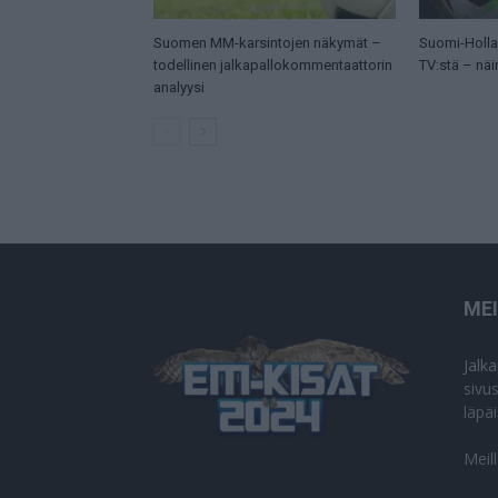
Suomen MM-karsintojen näkymät –
Suomi-Hollan
todellinen jalkapallokommentaattorin
TV:stä – näi
analyysi
ME
Jalk
sivu
läpä
Meil