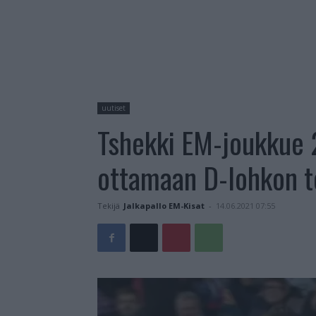
uutiset
Tshekki EM-joukkue 
ottamaan D-lohkon t
Tekijä
Jalkapallo EM-Kisat
-
14.06.2021 07:55