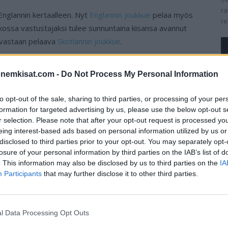
ra
nglannin kertaalleen. Nyt
Englannin joukkue
pelaa myös
re
hkossa vastustajaksi tulee sunnuntaina kisansa avannut
vastaan pelaava
Skotlannin joukkue
.
akkosuosikki, mutta heikentynyt Kroatia taistelee
onemkisat.com -
Do Not Process My Personal Information
nssa. Lohkon toinen sija on tyrkyllä jokaiselle näille
to opt-out of the sale, sharing to third parties, or processing of your per
formation for targeted advertising by us, please use the below opt-out s
a se on todella mielenkiintoinen joukkue seurattavaksi
r selection. Please note that after your opt-out request is processed y
eing interest-based ads based on personal information utilized by us or
disclosed to third parties prior to your opt-out. You may separately opt-
losure of your personal information by third parties on the IAB’s list of
. This information may also be disclosed by us to third parties on the
IA
Participants
that may further disclose it to other third parties.
avlenka (Werder Bremen), Tomáš Vaclík (Sevilla)
l Data Processing Opt Outs
Brabec (Viktoria Plzeň), Ondřej Čelůstka (Sparta Praha),