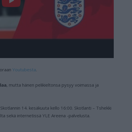
suoraan
Youtubesta
.
laa
, mutta hänen pelikieltonsa pysyy voimassa ja
otlannin 14. kesäkuuta kello 16:00. Skotlanti – Tshekki
lta sekä internetissä YLE Areena -palvelusta.