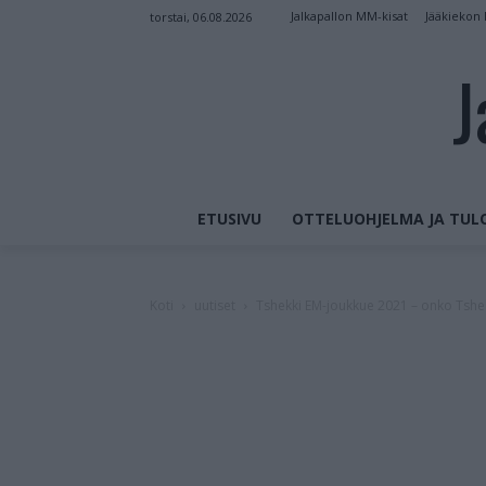
Jalkapallon MM-kisat
Jääkiekon
torstai, 06.08.2026
J
ETUSIVU
OTTELUOHJELMA JA TUL
Koti
uutiset
Tshekki EM-joukkue 2021 – onko Tshek