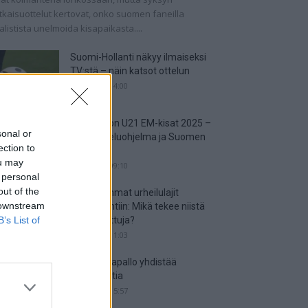
tkaisuottelut kertovat, onko suomen faneilla
alistista unelmoida kisapaikasta....
Suomi-Hollanti näkyy ilmaiseksi
TV:stä – näin katsot ottelun
06.06.2025 14:00
Jalkapallon U21 EM-kisat 2025 –
sonal or
tässä otteluohjelma ja Suomen
ection to
joukkue
ou may
18.05.2025 09:10
 personal
out of the
Suosituimmat urheilulajit
 downstream
vedonlyöntiin: Mikä tekee niistä
B’s List of
niin suosittuja?
05.05.2025 11:03
Miten jalkapallo yhdistää
kansakuntia
25.04.2025 15:57