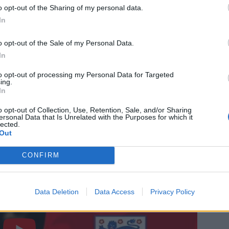
 (Hoffenheim), Tomáš Kalas (Bristol City), Tomáš Holeš
o opt-out of the Sharing of my personal data.
ima (Slavia Praha)
In
), Vladimír Darida (Hertha Berlin), Jakub Jankto
o opt-out of the Sale of my Personal Data.
In
áš Masopust (Slavia Praha), Jakub Pešek (Sparta Praha),
a Praha), Tomáš Souček (West Ham)
to opt-out of processing my Personal Data for Targeted
ing.
In
ichael Krmenčík (PAOK), Tomáš Pekhart (Legia), Patrik
o opt-out of Collection, Use, Retention, Sale, and/or Sharing
ersonal Data that Is Unrelated with the Purposes for which it
lected.
Out
CONFIRM
Data Deletion
Data Access
Privacy Policy