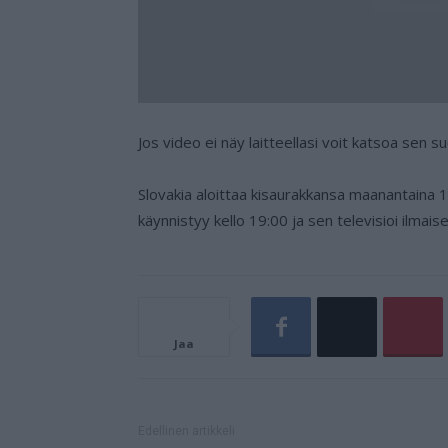
Jos video ei näy laitteellasi voit katsoa sen 
Slovakia aloittaa kisaurakkansa maanantaina 1
käynnistyy kello 19:00 ja sen televisioi ilmai
Jaa
Edellinen artikkeli