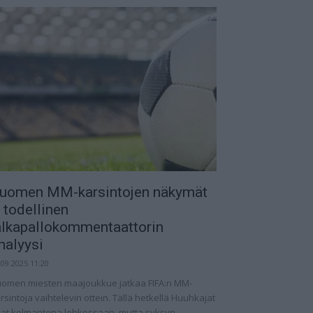
uomen MM-karsintojen näkymät
 todellinen
alkapallokommentaattorin
nalyysi
.09.2025 11:20
omen miesten maajoukkue jatkaa FIFA:n MM-
rsintoja vaihtelevin ottein. Tällä hetkellä Huuhkajat
at kolmantena lohkossaan, mutta syksyn