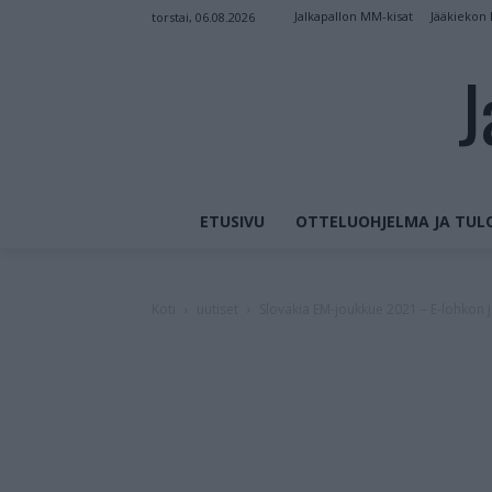
Jalkapallon MM-kisat
Jääkiekon
torstai, 06.08.2026
J
ETUSIVU
OTTELUOHJELMA JA TUL
Koti
uutiset
Slovakia EM-joukkue 2021 – E-lohkon