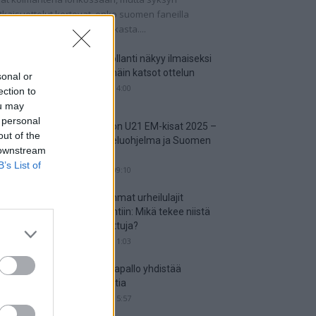
tkaisuottelut kertovat, onko suomen faneilla
alistista unelmoida kisapaikasta....
Suomi-Hollanti näkyy ilmaiseksi
TV:stä – näin katsot ottelun
sonal or
06.06.2025 14:00
ection to
ou may
 personal
Jalkapallon U21 EM-kisat 2025 –
out of the
tässä otteluohjelma ja Suomen
 downstream
joukkue
B’s List of
18.05.2025 09:10
Suosituimmat urheilulajit
vedonlyöntiin: Mikä tekee niistä
niin suosittuja?
05.05.2025 11:03
Miten jalkapallo yhdistää
kansakuntia
25.04.2025 15:57