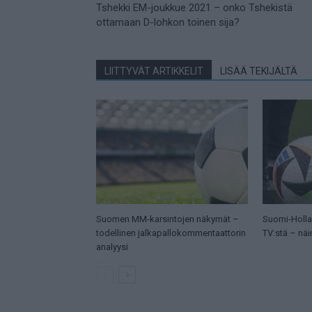
Tshekki EM-joukkue 2021 – onko Tshekistä
ottamaan D-lohkon toinen sija?
LIITTYVÄT ARTIKKELIT
LISÄÄ TEKIJÄLTÄ
Suomen MM-karsintojen näkymät –
Suomi-Hollan
todellinen jalkapallokommentaattorin
TV:stä – näi
analyysi