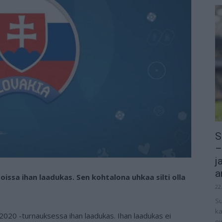
S
–
j
a
issa ihan laadukas. Sen kohtalona uhkaa silti olla
22
Su
ka
20 -turnauksessa ihan laadukas. Ihan laadukas ei
ov