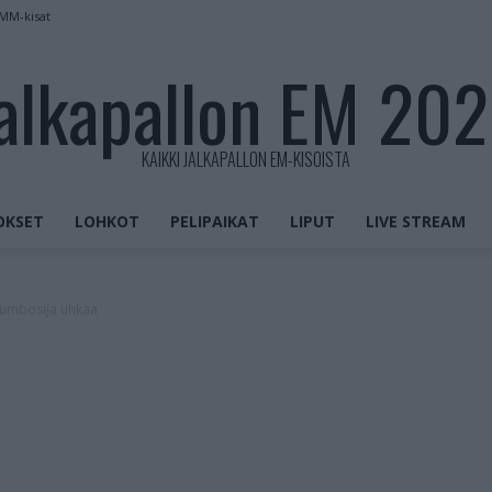
 MM-kisat
alkapallon EM 20
KAIKKI JALKAPALLON EM-KISOISTA
OKSET
LOHKOT
PELIPAIKAT
LIPUT
LIVE STREAM
 jumbosija uhkaa