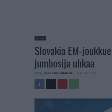
uutiset
Slovakia EM-joukkue
jumbosija uhkaa
Tekijä
Jalkapallo EM-Kisat
-
14.06.2021 08:13