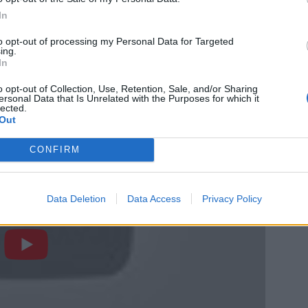
a (Napoli), Tomáš Suslov (Groningen), Vladimír Weiss
In
to opt-out of processing my Personal Data for Targeted
ing.
In
ichal Ďuriš (Omonoia), Róbert Mak (Ferencváros), Ivan
o opt-out of Collection, Use, Retention, Sale, and/or Sharing
ersonal Data that Is Unrelated with the Purposes for which it
lected.
Out
CONFIRM
Data Deletion
Data Access
Privacy Policy