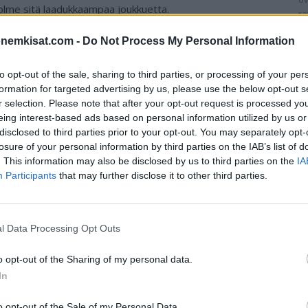
kolme sitä laadukkaampaa joukkuetta.
ra
re
onemkisat.com -
Do Not Process My Personal Information
oukkue
, joka avaa maanantaina kisat Ruotsia vastaan.
olan joukkue
, jonka maalinteko lepää
Robert
to opt-out of the sale, sharing to third parties, or processing of your per
otsi on lohkon neljäs joukkue, joka on Slovakian selkeä
formation for targeted advertising by us, please use the below opt-out s
r selection. Please note that after your opt-out request is processed y
eing interest-based ads based on personal information utilized by us or
disclosed to third parties prior to your opt-out. You may separately opt-
losure of your personal information by third parties on the IAB’s list of
. This information may also be disclosed by us to third parties on the
IA
Participants
that may further disclose it to other third parties.
Dušan Kuciak (Lechia Gdańsk), Marek Rodák (Fulham)
Tomáš Hubočan (Omonoia), Martin Koscelník (Liberec),
l Data Processing Opt Outs
Lech Poznań), Milan Škriniar (Inter Milan), Martin Valjent
o opt-out of the Sharing of my personal data.
In
rg), Ondrej Duda (Köln), Ján Greguš (Minnesota), Marek
olo), Jakub Hromada (Slavia Praha), Patrik Hrošovský
o opt-out of the Sale of my Personal Data.