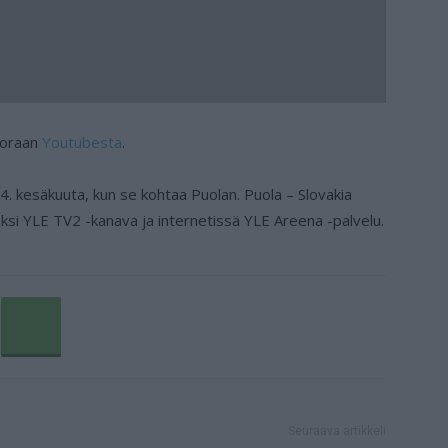
suoraan
Youtubesta
.
4. kesäkuuta, kun se kohtaa Puolan. Puola – Slovakia
seksi YLE TV2 -kanava ja internetissä YLE Areena -palvelu.
Seuraava artikkeli