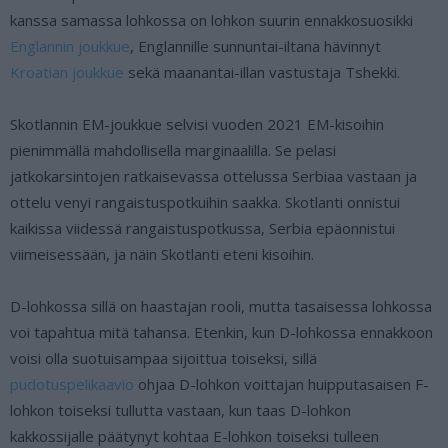
kanssa samassa lohkossa on lohkon suurin ennakkosuosikki
Englannin joukkue
, Englannille sunnuntai-iltana hävinnyt
Kroatian joukkue
sekä maanantai-illan vastustaja Tshekki.
Skotlannin EM-joukkue selvisi vuoden 2021 EM-kisoihin
pienimmällä mahdollisella marginaalilla. Se pelasi
jatkokarsintojen ratkaisevassa ottelussa Serbiaa vastaan ja
ottelu venyi rangaistuspotkuihin saakka. Skotlanti onnistui
kaikissa viidessä rangaistuspotkussa, Serbia epäonnistui
viimeisessään, ja näin Skotlanti eteni kisoihin.
D-lohkossa sillä on haastajan rooli, mutta tasaisessa lohkossa
voi tapahtua mitä tahansa. Etenkin, kun D-lohkossa ennakkoon
voisi olla suotuisampaa sijoittua toiseksi, sillä
pudotuspelikaavio
ohjaa D-lohkon voittajan huipputasaisen F-
lohkon toiseksi tullutta vastaan, kun taas D-lohkon
kakkossijalle päätynyt kohtaa E-lohkon toiseksi tulleen