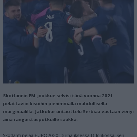
Skotlannin EM-joukkue selvisi tänä vuonna 2021
pelattaviin kisoihin pienimmällä mahdollisella
marginaalilla. Jatkokarsintaottelu Serbiaa vastaan venyi
aina rangaistuspotkuille saakka.
Skotlanti pelaa EURO2020 -turnauksessa D-lohkossa. Sen