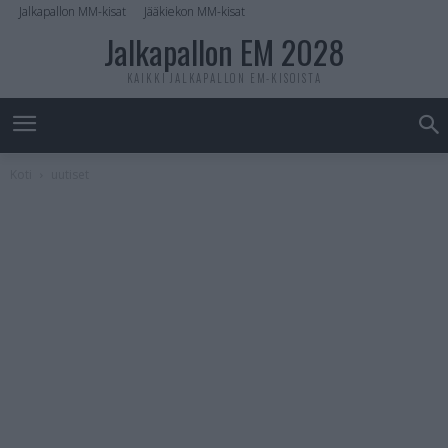
Jalkapallon MM-kisat
Jääkiekon MM-kisat
Jalkapallon EM 2028
KAIKKI JALKAPALLON EM-KISOISTA
Koti
uutiset