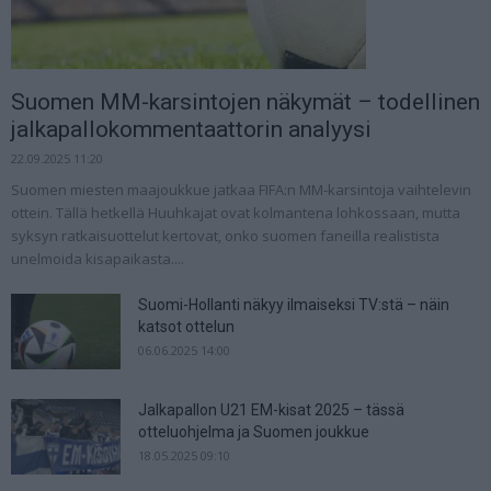
Suomen MM-karsintojen näkymät – todellinen
jalkapallokommentaattorin analyysi
22.09.2025 11:20
Suomen miesten maajoukkue jatkaa FIFA:n MM-karsintoja vaihtelevin
ottein. Tällä hetkellä Huuhkajat ovat kolmantena lohkossaan, mutta
syksyn ratkaisuottelut kertovat, onko suomen faneilla realistista
unelmoida kisapaikasta....
Suomi-Hollanti näkyy ilmaiseksi TV:stä – näin
katsot ottelun
06.06.2025 14:00
Jalkapallon U21 EM-kisat 2025 – tässä
otteluohjelma ja Suomen joukkue
18.05.2025 09:10