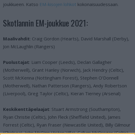
joukkueen. Katso
EM-kisojen lohkot
kokonaisuudessaan.
Skotlannin EM-joukkue 2021:
Maalivahdit
: Craig Gordon (Hearts), David Marshall (Derby),
Jon McLaughlin (Rangers)
Puolustajat
: Liam Cooper (Leeds), Declan Gallagher
(Motherwell), Grant Hanley (Norwich), Jack Hendry (Celtic),
Scott McKenna (Nottingham Forest), Stephen O’Donnell
(Motherwell), Nathan Patterson (Rangers), Andy Robertson
(Liverpool), Greg Taylor (Celtic), Kieran Tierney (Arsenal)
Keskikenttäpelaajat
: Stuart Armstrong (Southampton),
Ryan Christie (Celtic), John Fleck (Sheffield United), James
Forrest (Celtic), Ryan Fraser (Newcastle United), Billy Gilmour
(Chelsea), John McGinn (Aston Villa), Callum McGregor (Celtic),