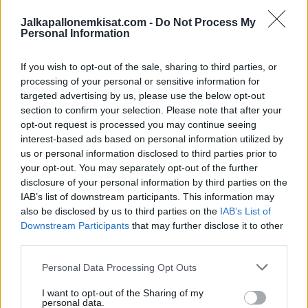
Scott McTominay (Manchester United), David Turnbull (Celtic)
Jalkapallonemkisat.com -
Do Not Process My
Personal Information
Hyökkääjät
: Ché Adams (Southampton), Lyndon Dykes
(QPR), Kevin Nisbet (Hibernian)
If you wish to opt-out of the sale, sharing to third parties, or
processing of your personal or sensitive information for
targeted advertising by us, please use the below opt-out
section to confirm your selection. Please note that after your
opt-out request is processed you may continue seeing
interest-based ads based on personal information utilized by
us or personal information disclosed to third parties prior to
your opt-out. You may separately opt-out of the further
disclosure of your personal information by third parties on the
IAB’s list of downstream participants. This information may
also be disclosed by us to third parties on the
IAB’s List of
Downstream Participants
that may further disclose it to other
third parties.
Personal Data Processing Opt Outs
Jos video ei näy laitteellasi voit katsoa sen suoraan
I want to opt-out of the Sharing of my
Youtubesta
.
personal data.