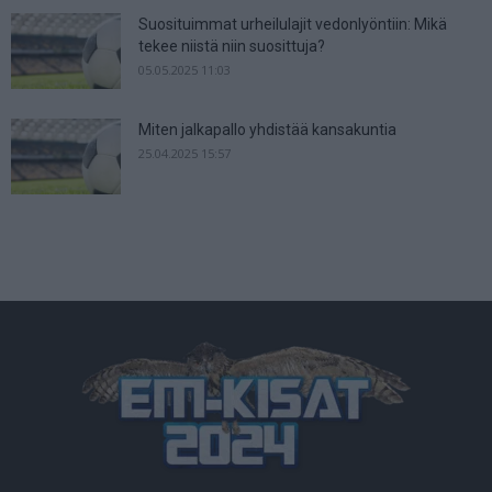
Suosituimmat urheilulajit vedonlyöntiin: Mikä
tekee niistä niin suosittuja?
05.05.2025 11:03
Miten jalkapallo yhdistää kansakuntia
25.04.2025 15:57