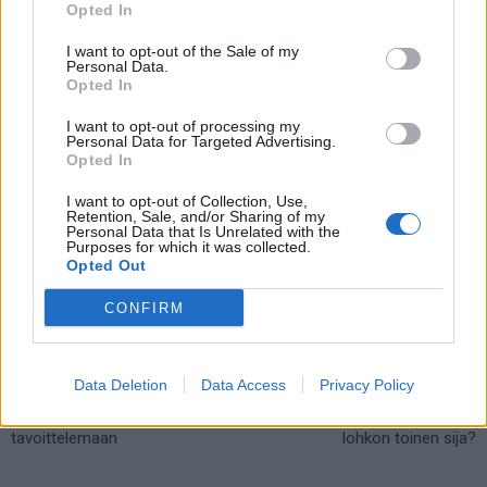
Opted In
Skotlanti aloittaa EM-kisaurakkansa maanantaina 14. kesäkuuta
I want to opt-out of the Sale of my
Personal Data.
kello 16:00 ottelulla Tshekkiä vastaan. Skotlanti – Tshekki
Opted In
televisiointi tapahtuu YLE TV2 -kanavalla, internetissä ottelu
I want to opt-out of processing my
näkyy ilmaiseksi YLE Areena -palvelusta.
Personal Data for Targeted Advertising.
Opted In
I want to opt-out of Collection, Use,
Retention, Sale, and/or Sharing of my
Personal Data that Is Unrelated with the
Purposes for which it was collected.
Opted Out
CONFIRM
Edellinen artikkeli
Seuraava artikkeli
Data Deletion
Data Access
Privacy Policy
Ukraina EM-joukkue 2021 – C-
Tshekki EM-joukkue 2021 –
lohkon kakkossijaa
onko Tshekistä ottamaan D-
tavoittelemaan
lohkon toinen sija?