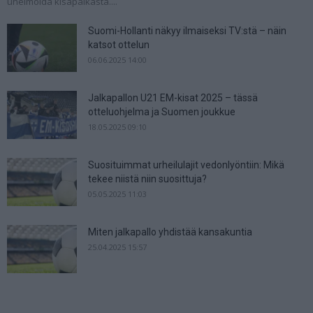
unelmoida kisapaikasta....
Suomi-Hollanti näkyy ilmaiseksi TV:stä – näin
katsot ottelun
06.06.2025 14:00
Jalkapallon U21 EM-kisat 2025 – tässä
otteluohjelma ja Suomen joukkue
18.05.2025 09:10
Suosituimmat urheilulajit vedonlyöntiin: Mikä
tekee niistä niin suosittuja?
05.05.2025 11:03
Miten jalkapallo yhdistää kansakuntia
25.04.2025 15:57