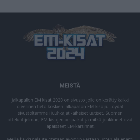
MEISTÄ
Jalkapallon EM kisat 2028
on sivusto jolle on kerätty kaikki
oleellinen tieto koskien Jalkapallon EM-kisoja. Löydät
sivustoltamme Huuhkajat -aiheiset uutiset, Suomen
otteluohjelman, EM-kisojen pelipaikat ja mitkä joukkueet ovat
läpäisseet EM-karsinnat.
Meillä kaikki palaute otetaan avosylin vastaan, joten älä epäröi