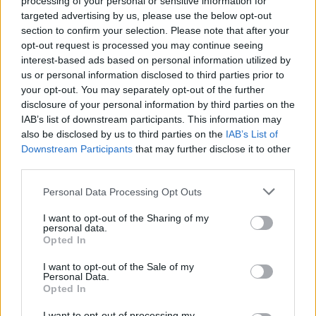
processing of your personal or sensitive information for
targeted advertising by us, please use the below opt-out
section to confirm your selection. Please note that after your
opt-out request is processed you may continue seeing
interest-based ads based on personal information utilized by
us or personal information disclosed to third parties prior to
Edellinen artikkeli
Seuraava artikkeli
your opt-out. You may separately opt-out of the further
FC Inter julkisti huippuhankinnan
Robin Lod hurjassa vireessä –
disclosure of your personal information by third parties on the
– Filip Valencic palaa Turkuun
iski kaksi osumaa MLS:ssä
IAB’s list of downstream participants. This information may
also be disclosed by us to third parties on the
IAB’s List of
Downstream Participants
that may further disclose it to other
third parties.
LIITTYVÄT ARTIKKELIT
LISÄÄ TEKIJÄLTÄ
Personal Data Processing Opt Outs
Suomen MM-karsintojen näkymät –
I want to opt-out of the Sharing of my
todellinen jalkapallokommentaattorin
personal data.
analyysi
Opted In
I want to opt-out of the Sale of my
Suomi-Hollanti näkyy ilmaiseksi TV:stä –
Personal Data.
näin katsot ottelun
Opted In
I want to opt-out of processing my