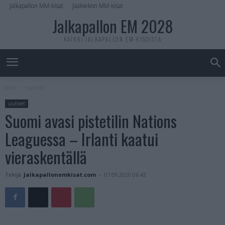
Jalkapallon MM-kisat
Jääkiekon MM-kisat
Jalkapallon EM 2028
KAIKKI JALKAPALLON EM-KISOISTA
Koti
uutiset
uutiset
Suomi avasi pistetilin Nations
Leaguessa – Irlanti kaatui
vieraskentällä
Tekijä
Jalkapallonemkisat.com
-
07.09.2020 06:43