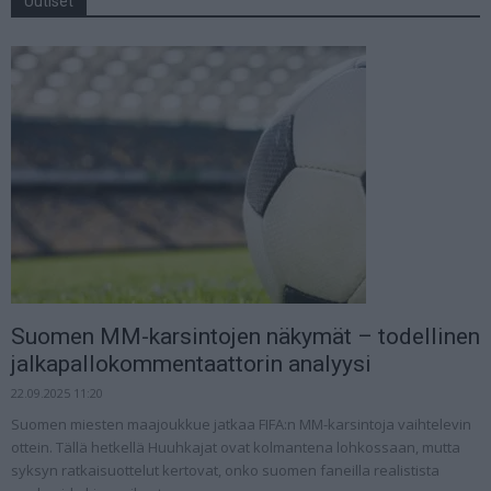
Uutiset
Suomen MM-karsintojen näkymät – todellinen
jalkapallokommentaattorin analyysi
22.09.2025 11:20
Suomen miesten maajoukkue jatkaa FIFA:n MM-karsintoja vaihtelevin
ottein. Tällä hetkellä Huuhkajat ovat kolmantena lohkossaan, mutta
syksyn ratkaisuottelut kertovat, onko suomen faneilla realistista