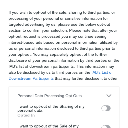
If you wish to opt-out of the sale, sharing to third parties, or
processing of your personal or sensitive information for
targeted advertising by us, please use the below opt-out
section to confirm your selection. Please note that after your
opt-out request is processed you may continue seeing
interest-based ads based on personal information utilized by
us or personal information disclosed to third parties prior to
your opt-out. You may separately opt-out of the further
disclosure of your personal information by third parties on the
Edellinen artikkeli
Seuraava artikkeli
IAB’s list of downstream participants. This information may
L’Equipe: Neymar ja kaksi muuta
Suomi avasi pistetilin Nations
also be disclosed by us to third parties on the
IAB’s List of
PSG-pelaajaa sairastuivat
Leaguessa – Irlanti kaatui
Downstream Participants
that may further disclose it to other
koronavirukseen
vieraskentällä
third parties.
Personal Data Processing Opt Outs
LIITTYVÄT ARTIKKELIT
LISÄÄ TEKIJÄLTÄ
I want to opt-out of the Sharing of my
personal data.
Opted In
Serbian joukkue jalkapallon EM-kisoissa
I want to opt-out of the Sale of my