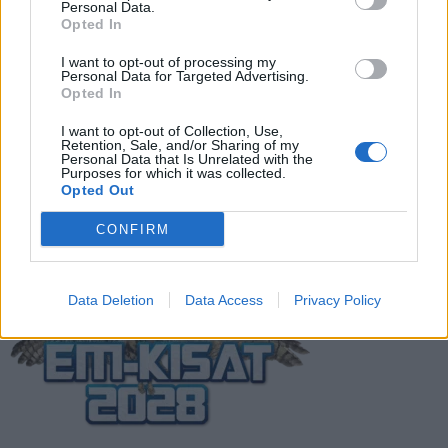
Personal Data.
Opted In
I want to opt-out of processing my
Siirto varmistui – Huuhkajissa
Personal Data for Targeted Advertising.
ihastuttanut Urho Nissilä siirtyy Koreaan
Opted In
I want to opt-out of Collection, Use,
Retention, Sale, and/or Sharing of my
Personal Data that Is Unrelated with the
Kuinka Suomi selvitti tiensä EM 2021
Purposes for which it was collected.
kisoihin?
Opted Out
CONFIRM
Data Deletion
Data Access
Privacy Policy