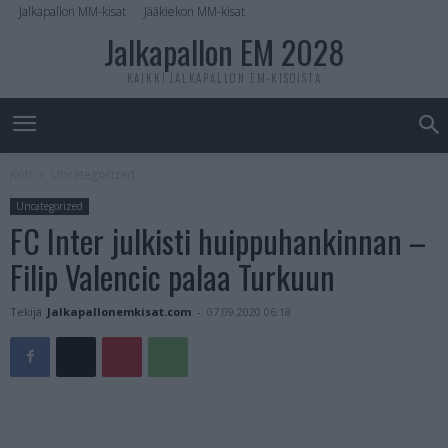
Jalkapallon MM-kisat
Jääkiekon MM-kisat
Jalkapallon EM 2028
KAIKKI JALKAPALLON EM-KISOISTA
Koti
Uncategorized
Uncategorized
FC Inter julkisti huippuhankinnan –
Filip Valencic palaa Turkuun
Tekijä
Jalkapallonemkisat.com
-
07.09.2020 06:18