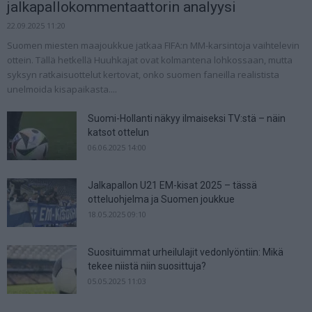
jalkapallokommentaattorin analyysi
22.09.2025 11:20
Suomen miesten maajoukkue jatkaa FIFA:n MM-karsintoja vaihtelevin
ottein. Tällä hetkellä Huuhkajat ovat kolmantena lohkossaan, mutta
syksyn ratkaisuottelut kertovat, onko suomen faneilla realistista
unelmoida kisapaikasta....
Suomi-Hollanti näkyy ilmaiseksi TV:stä – näin
katsot ottelun
06.06.2025 14:00
Jalkapallon U21 EM-kisat 2025 – tässä
otteluohjelma ja Suomen joukkue
18.05.2025 09:10
Suosituimmat urheilulajit vedonlyöntiin: Mikä
tekee niistä niin suosittuja?
05.05.2025 11:03