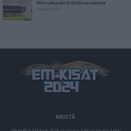
Miten jalkapallo yhdistää kansakuntia
25.04.2025 15:57
MEISTÄ
Jalkapallon EM kisat 2028
on sivusto jolle on kerätty kaikki