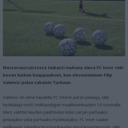
Mestaruustaistossa tiukasti mukana oleva FC Inter teki
kovan luokan kaappauksen, kun slovenialainen Filip
Valencic palaa takaisin Turkuun.
Valencic oli viime kaudella FC Interin paras pelaaja, sillä
hyökkääjä voitti Veikkausliigan maalikuninkuuden 16 osumalla.
Mies valittiin kauden päätteeksi koko sarjan parhaaksi
pelaajaksi sekä parhaaksi hyökkääjäksi. FC Inter saakin
melkoisen jokerikortin loppukauden mestaruustaistoon, sillä