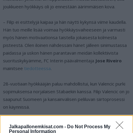
joukkueen hyökkäys oli jo ennestään äärimmäisen kova.
– Filip ei esittelyjä kaipaa ja hän näytti kykynsä viime kaudella.
Hän tuo meille lisää voimaa hyökkäysvaiheeseen ja varmasti
myös hänen motivaationsa taistella jokaisesta kolmesta
pisteestä. Olen iloinen nähdessäni hänet jälleen sinimustassa
paidassa ja uskon hänen parantavan meidän kollektiivista
suorituskykyämme, FC Interin päävalmentaja
Jose Riveiro
mainitsee
tiedotteessa
.
28-vuotiaan hyökkääjän paluu mahdollistui, kun Valencic purki
sopimuksensa norjalaisen Stabaekin kanssa. Filip Valencic on jo
saapunut Suomeen ja kansainvälisen peliluvan siirtoprosessi
on käynnissä.
Lue myös:
Manchester United julkisti odotetun hankinnan –
Jalkapallonemkisat.com -
Do Not Process My
Donny van den Beek tarttui haaviin
Personal Information