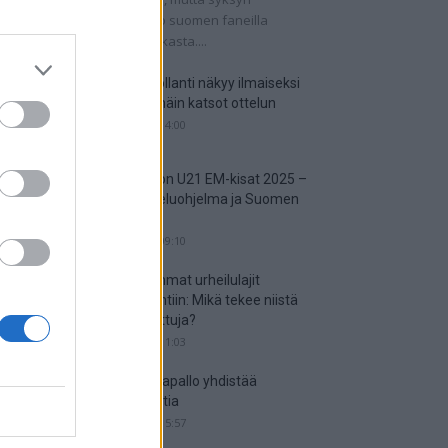
tkaisuottelut kertovat, onko suomen faneilla
alistista unelmoida kisapaikasta....
Suomi-Hollanti näkyy ilmaiseksi
TV:stä – näin katsot ottelun
06.06.2025 14:00
Jalkapallon U21 EM-kisat 2025 –
tässä otteluohjelma ja Suomen
joukkue
18.05.2025 09:10
Suosituimmat urheilulajit
vedonlyöntiin: Mikä tekee niistä
niin suosittuja?
05.05.2025 11:03
Miten jalkapallo yhdistää
kansakuntia
25.04.2025 15:57