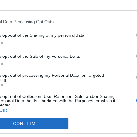
itapuolustaja Nelson Semedo on tarttunut
ra
re
 haaviin. Seura kertoo asiasta nettisivuilla
l Data Processing Opt Outs
o opt-out of the Sharing of my personal data.
passa itselleen mukavat 31 miljoonaa. Semedon sopimus
In
i sopimuksessa on kahdesta vuodesta optio.
o opt-out of the Sale of my Personal Data.
 laitapuolustajan paikalla. Portugalilainen on myös
In
to opt-out of processing my Personal Data for Targeted
ing.
In
aajoukkueessa. Toistaiseksi Wolvesin tuore hankinta
o opt-out of Collection, Use, Retention, Sale, and/or Sharing
ersonal Data that Is Unrelated with the Purposes for which it
lected.
n erittäin tyytyväinen hankintaan.
Out
CONFIRM
ollisuuden hankkia maailmanluokan pelaajia
a näyttää, että emme koskaan lopeta kehittymistä ja