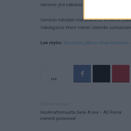
olemme yhä nälkäisiä ja nöyriä.
Semedo nähdään mahdollisesti Wolvesin paida
Valioliigassa West Hamin Unitedin sunnuntain
Lue myös:
Barcelona jälleen vihan kohteena – 
Jaa
Edellinen artikkeli
Huolimattomuutta Serie A:ssa – AS Roma
menetti pisteensä!