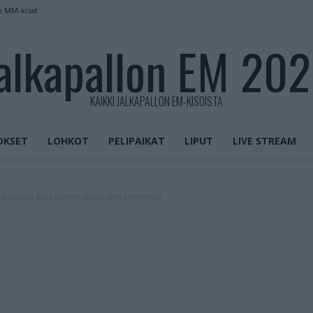
n MM-kisat
alkapallon EM 20
KAIKKI JALKAPALLON EM-KISOISTA
OKSET
LOHKOT
PELIPAIKAT
LIPUT
LIVE STREAM
nappasi Barcelonan laitapakin riveihinsä