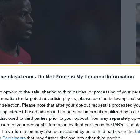
onemkisat.com -
Do Not Process My Personal Information
S
to opt-out of the sale, sharing to third parties, or processing of your per
–
formation for targeted advertising by us, please use the below opt-out s
j
r selection. Please note that after your opt-out request is processed y
a
eing interest-based ads based on personal information utilized by us or
22
disclosed to third parties prior to your opt-out. You may separately opt-
losure of your personal information by third parties on the IAB’s list of
Su
. This information may also be disclosed by us to third parties on the
IA
ka
Participants
that may further disclose it to other third parties.
ov