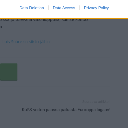
Data Deletion
Data Access
Privacy Policy
ssa jo tulevana viikonloppuna, kun se kohtaa
a.
Luis Suárezin siirto jäihin!
Seuraava artikkeli
KuPS voiton päässä paikasta Eurooppa-liigaan!