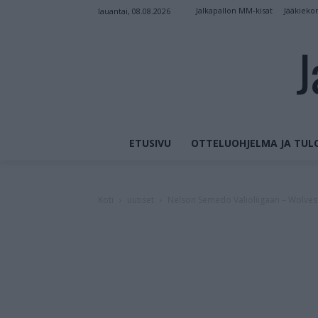
Jalkapallon MM-kisat
Jääkieko
lauantai, 08.08.2026
J
ETUSIVU
OTTELUOHJELMA JA TUL
Koti
uutiset
Nelson Semedo Valioliigaan – Wolves 