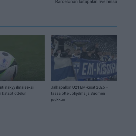
Barcelonan laitapakin riveihinsä
ti näkyy ilmaiseksi
Jalkapallon U21 EM-kisat 2025 –
n katsot ottelun
tässä otteluohjelma ja Suomen
joukkue