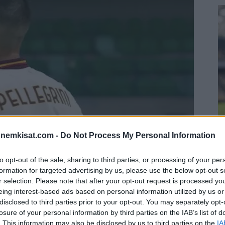
onemkisat.com -
Do Not Process My Personal Information
S
–
to opt-out of the sale, sharing to third parties, or processing of your per
j
formation for targeted advertising by us, please use the below opt-out s
a
r selection. Please note that after your opt-out request is processed y
22
eing interest-based ads based on personal information utilized by us or
disclosed to third parties prior to your opt-out. You may separately opt-
Su
eliin päättynyt ottelu Hellas Veronan ja AS Roman
losure of your personal information by third parties on the IAB’s list of
ka
 voittoon 3-0.
. This information may also be disclosed by us to third parties on the
IA
ov