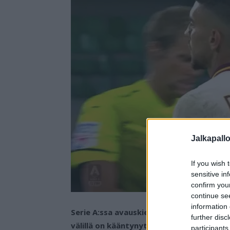
Jalkapall
If you wish 
sensitive in
confirm you
continue se
information 
Serie A:ssa avauskierroksella 0-0 -tasap
further disc
välillä on kääntynyt kotijoukkue Veronan
participants