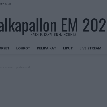
 MM-kisat
alkapallon EM 20
KAIKKI JALKAPALLON EM-KISOISTA
OKSET
LOHKOT
PELIPAIKAT
LIPUT
LIVE STREAM
oma menetti pisteensä!