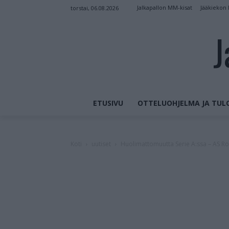
Jalkapallon MM-kisat
Jääkiekon
torstai, 06.08.2026
J
ETUSIVU
OTTELUOHJELMA JA TUL
Koti
uutiset
Huolimattomuutta Serie A:ssa – AS R