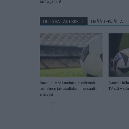
siirto jäihin!
LIITTYVÄT ARTIKKELIT
LISÄÄ TEKIJÄLTÄ
Suomen MM-karsintojen näkymät –
Suomi-Hollan
todellinen jalkapallokommentaattorin
TV:stä – näi
analyysi