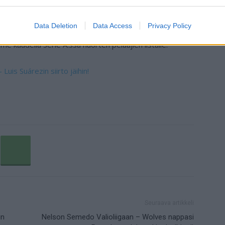
ety siltä pois ja Verona on täten saanut kauden
että.
Data Deletion
Data Access
Privacy Policy
me kaudella Serie A:ssa nuorten pelaajien listalle.
Luis Suárezin siirto jäihin!
Seuraava artikkeli
in
Nelson Semedo Valioliigaan – Wolves nappasi