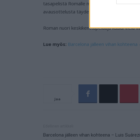
tasapelistä Romalle merkattu yksi piste on vi
avausottelusta täyden pistepotin, kolme pist
Roman nuori keskikenttäpelaaja kuului vielä vii
Lue myös:
Barcelona jälleen vihan kohteena – 
Jaa
Edellinen artikkeli
Barcelona jälleen vihan kohteena – Luis Suárez