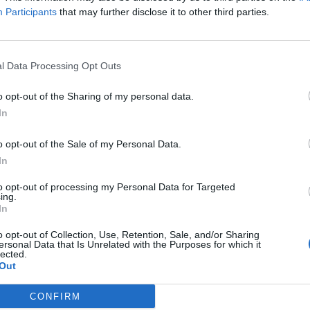
Participants
that may further disclose it to other third parties.
ra
re
ie A:n avauskierroksella päättyi tasalukemiin 0-0. Serie
u jo Hellas Veronan voittoon 3-0.
l Data Processing Opt Outs
ainen, mutta samalla uskomattoman hölmö selitys: AS
o opt-out of the Sharing of my personal data.
, joka oli merkattu ottelupöytäkirjassa alle 22-vuotiaiden
In
awara on kuitenkin ollut 23-vuotias jo heinäkuusta saakka.
o opt-out of the Sale of my Personal Data.
hey won in their Serie A opener against Hellas
In
-0 defeat 😳
to opt-out of processing my Personal Data for Targeted
ing.
In
d Amadou Diawara in the under-22 section of their
 in the match 🤦‍♂️
pic.twitter.com/y0uhWYhQzp
o opt-out of Collection, Use, Retention, Sale, and/or Sharing
ersonal Data that Is Unrelated with the Purposes for which it
lected.
Out
CONFIRM
t pelata ottelussa minuuttiakaan. Tämän vuoksi