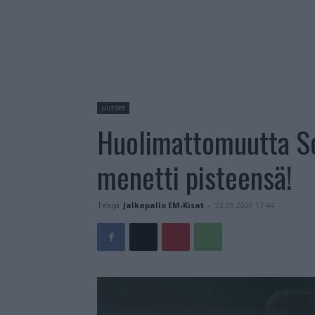
uutiset
Huolimattomuutta S
menetti pisteensä!
Tekijä
Jalkapallo EM-Kisat
-
22.09.2020 17:44