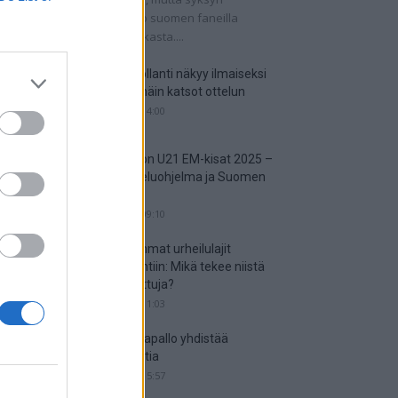
tkaisuottelut kertovat, onko suomen faneilla
alistista unelmoida kisapaikasta....
Suomi-Hollanti näkyy ilmaiseksi
TV:stä – näin katsot ottelun
06.06.2025 14:00
Jalkapallon U21 EM-kisat 2025 –
tässä otteluohjelma ja Suomen
joukkue
18.05.2025 09:10
Suosituimmat urheilulajit
vedonlyöntiin: Mikä tekee niistä
niin suosittuja?
05.05.2025 11:03
Miten jalkapallo yhdistää
kansakuntia
25.04.2025 15:57