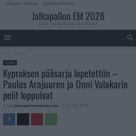
Jalkapallon MM-kisat
Jääkiekon MM-kisat
Jalkapallon EM 2028
KAIKKI JALKAPALLON EM-KISOISTA
Koti
uutiset
uutiset
Kyproksen pääsarja lopetettiin –
Paulus Arajuuren ja Onni Valakarin
pelit loppuivat
Tekijä
Jalkapallonemkisat.com
-
16.05.2020 08:03