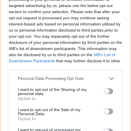
targeted advertising by us, please use the below opt-out
section to confirm your selection. Please note that after your
opt-out request is processed you may continue seeing
interest-based ads based on personal information utilized by
Edellinen artikkeli
Seuraava artikkeli
us or personal information disclosed to third parties prior to
Harry Kanelta hieno teko –
Joel Pohjanpalo onnistui heti
your opt-out. You may separately opt-out of the further
ryhtyy entisen seuransa
maalinteossa – HSV jäi
disclosure of your personal information by third parties on the
paitasponsoriksi
katkeraan tasapeliin
IAB’s list of downstream participants. This information may
also be disclosed by us to third parties on the
IAB’s List of
Downstream Participants
that may further disclose it to other
third parties.
LIITTYVÄT ARTIKKELIT
LISÄÄ TEKIJÄLTÄ
Personal Data Processing Opt Outs
Suomen MM-karsintojen näkymät –
I want to opt-out of the Sharing of my
todellinen jalkapallokommentaattorin
personal data.
analyysi
Opted In
I want to opt-out of the Sale of my
Suomi-Hollanti näkyy ilmaiseksi TV:stä –
Personal Data.
näin katsot ottelun
Opted In
I want to opt-out of processing my