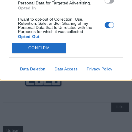
Personal Data for Targeted Advertising.
Opted In
Jalkapallon U21 EM-kisat 2025 – tässä
otteluohjelma ja Suomen joukkue
I want to opt-out of Collection, Use,
Retention, Sale, and/or Sharing of my
Personal Data that Is Unrelated with the
Purposes for which it was collected.
Opted Out
CONFIRM
Data Deletion
Data Access
Privacy Policy
Uutiset