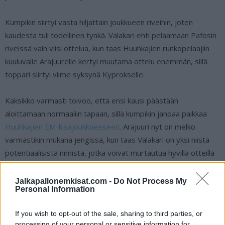
Kumpikin siirtyi vasta hiljattain joukkueen riveihin, joten
kaudesta tuli todellinen tynkä. Valakari ehti pelaamaan Pafosin
riveissä vain viisi ottelua, kun taas Huuhkajien runkopelaajiin
kuuluvalle Arajuurelle kertyi muutama ottelu enemmän, sillä
toppari siirtyi viime syksynä Kyprokselle.
Kaksikko varmasti toivoo, että ensi kausi päästään
aloittamaan normaaliin tapaan, sillä kumpikin janoaa paikkaa
Huuhkajien EM-kisajoukkueeseen
. Arajuuri nyt on melko
varmastikin mukana jengissä, kun taas Valakari on yksi niistä
potentiaalisista nimistä, jotka voivat murtautua hyvillä otteilla
mukaan odotettuihin arvokisoihin.
Jalkapallonemkisat.com -
Do Not Process My
Personal Information
If you wish to opt-out of the sale, sharing to third parties, or
processing of your personal or sensitive information for