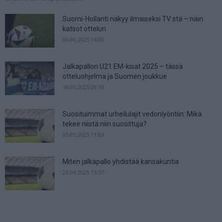
Suomi-Hollanti näkyy ilmaiseksi TV:stä – näin
katsot ottelun
06.06.2025 14:00
Jalkapallon U21 EM-kisat 2025 – tässä
otteluohjelma ja Suomen joukkue
18.05.2025 09:10
Suosituimmat urheilulajit vedonlyöntiin: Mikä
tekee niistä niin suosittuja?
05.05.2025 11:03
Miten jalkapallo yhdistää kansakuntia
25.04.2025 15:57