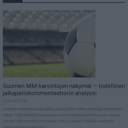
Suomen MM-karsintojen näkymät – todellinen
jalkapallokommentaattorin analyysi
22.09.2025 11:20
Suomen miesten maajoukkue jatkaa FIFA:n MM-karsintoja vaihtelevin
ottein. Tällä hetkellä Huuhkajat ovat kolmantena lohkossaan, mutta
syksyn ratkaisuottelut kertovat, onko suomen faneilla realistista
unelmoida kisapaikasta....