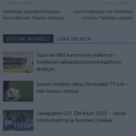
Edellinen artikkeli
Seuraava artikkeli
Huuhkajat avauskokoonpano
Joel Pohjanpalo vei Huuhkajat
historialliseen Tanska-otteluun
johtoon Tanskaa vastaan
LIITTYVÄT ARTIKKELIT
LISÄÄ TEKIJÄLTÄ
Suomen MM-karsintojen näkymät –
todellinen jalkapallokommentaattorin
analyysi
Suomi-Hollanti näkyy ilmaiseksi TV:stä –
näin katsot ottelun
Jalkapallon U21 EM-kisat 2025 – tässä
otteluohjelma ja Suomen joukkue