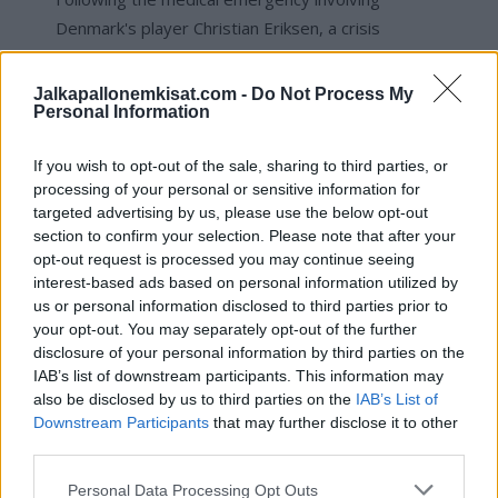
Denmark's player Christian Eriksen, a crisis
meeting has taken place with both teams and
match officials and further information will be
Jalkapallonemkisat.com -
Do Not Process My
Personal Information
communicated at 19:45 CET.
If you wish to opt-out of the sale, sharing to third parties, or
The player has been transferred to the hospital
processing of your personal or sensitive information for
and has been stabilised.
targeted advertising by us, please use the below opt-out
section to confirm your selection. Please note that after your
— UEFA EURO 2020 (@EURO2020)
June 12, 2021
opt-out request is processed you may continue seeing
interest-based ads based on personal information utilized by
us or personal information disclosed to third parties prior to
Jos twiitti ei näy laitteellasi voit katsoa sen suoraan
your opt-out. You may separately opt-out of the further
Twitteristä
.
disclosure of your personal information by third parties on the
IAB’s list of downstream participants. This information may
also be disclosed by us to third parties on the
IAB’s List of
Virallisen tiedon mukaan Tanskasta Christian Eriksen on
Downstream Participants
that may further disclose it to other
sairaalassa hereillä ja menossa jatkotutkimuksiin.
third parties.
https://twitter.com/FabrizioRomano/status/1403767708949
Personal Data Processing Opt Outs