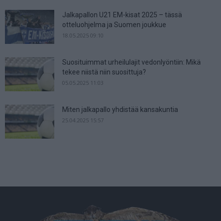
Jalkapallon U21 EM-kisat 2025 – tässä
otteluohjelma ja Suomen joukkue
18.05.2025 09:10
Suosituimmat urheilulajit vedonlyöntiin: Mikä
tekee niistä niin suosittuja?
05.05.2025 11:03
Miten jalkapallo yhdistää kansakuntia
25.04.2025 15:57