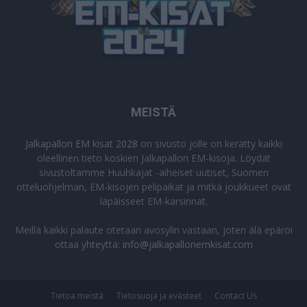
MEISTÄ
Jalkapallon EM kisat 2028
on sivusto jolle on kerätty kaikki
oleellinen tieto koskien Jalkapallon EM-kisoja. Löydät
sivustoltamme Huuhkajat -aiheiset uutiset, Suomen
otteluohjelman, EM-kisojen pelipaikat ja mitkä joukkueet ovat
läpäisseet EM-karsinnat.
Meillä kaikki palaute otetaan avosylin vastaan, joten älä epäröi
ottaa yhteyttä:
info@jalkapallonemkisat.com
Tietoa meistä
Tietosuoja ja evästeet
Contact Us