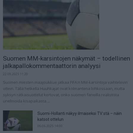
Suomen MM-karsintojen näkymät – todellinen
jalkapallokommentaattorin analyysi
22.09.2025 11:20
Suomen miesten maajoukkue jatkaa FIFA:n MM-karsintoja vaihtelevin
ottein. Tällä hetkellä Huuhkajat ovat kolmantena lohkossaan, mutta
syksyn ratkaisuottelut kertovat, onko suomen faneilla realistista
unelmoida kisapaikasta....
Suomi-Hollanti näkyy ilmaiseksi TV:stä – näin
katsot ottelun
06.06.2025 14:00