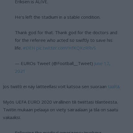
Eriksen is ALIVE.
He's left the stadium in a stable condition.
Thank god for that. Thank god for the doctors and
for the referee who acted so swiftly to save his
life.
#DEN
pic.twitter.com/HfKQKzRRvS
— EUROs Tweet (@Football__Tweet)
June 12,
2021
Jos twiitti ei näy laitteellasi voit katsoa sen suoraan
täältä
.
Myös UEFA EURO 2020 virallinen tili twiittasi tilanteesta.
Twiitin mukaan pelaaja on viety sairaalaan ja tila on saatu
vakaaksi.
Following the medical emergency involving