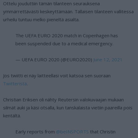
Ottelu jouduttiin tämän tilanteen seurauksena
ymmärrettävästi keskeyttämään. Tällaisen tilanteen vallitessa
urheilu tuntuu melko pieneltä asialta.
The UEFA EURO 2020 match in Copenhagen has
been suspended due to a medical emergency.
— UEFA EURO 2020 (@EURO2020)
June 12, 2021
Jos twiitti ei näy laitteellasi voit katsoa sen suoraan
Twitteristä
.
Christian Eriksen oli nähty Reutersin valokuvaajan mukaan
silmät auki ja käsi otsalla, kun tanskalaista vietiin paareilla pois
kentältä.
Early reports from
@beINSPORTS
that Christin