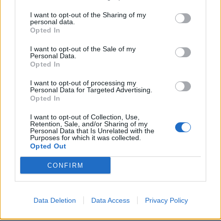
397506
I want to opt-out of the Sharing of my
personal data.
Opted In
Jos twiitti ei näy laitteellasi voit katsoa sen suoraan
Twitteristä
.
I want to opt-out of the Sale of my
Personal Data.
Opted In
Molemmat joukkueet ovat halunneet jatkaa ottelua ja näin on
I want to opt-out of processing my
päätetty, että ottelu jatkuu kello 21:30 Suomen aikaa.
Personal Data for Targeted Advertising.
Opted In
Kuulutus Parkenilla: Molemmat joukkueet haluavat
I want to opt-out of Collection, Use,
jatkaa ottelua.
Retention, Sale, and/or Sharing of my
Personal Data that Is Unrelated with the
Purposes for which it was collected.
Opted Out
— Saku-Pekka Sundelin (@SPSundelin)
June 12,
2021
CONFIRM
Jos twiitti ei näy laitteellasi voit katsoa sen suoraan
Saku-
Data Deletion
Data Access
Privacy Policy
Pekka Sundelinin Twitter-tililtä
.