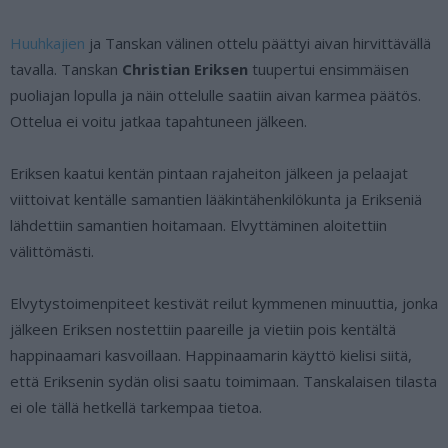
Huuhkajien
ja Tanskan välinen ottelu päättyi aivan hirvittävällä
tavalla. Tanskan
Christian Eriksen
tuupertui ensimmäisen
puoliajan lopulla ja näin ottelulle saatiin aivan karmea päätös.
Ottelua ei voitu jatkaa tapahtuneen jälkeen.
Eriksen kaatui kentän pintaan rajaheiton jälkeen ja pelaajat
viittoivat kentälle samantien lääkintähenkilökunta ja Erikseniä
lähdettiin samantien hoitamaan. Elvyttäminen aloitettiin
välittömästi.
Elvytystoimenpiteet kestivät reilut kymmenen minuuttia, jonka
jälkeen Eriksen nostettiin paareille ja vietiin pois kentältä
happinaamari kasvoillaan. Happinaamarin käyttö kielisi siitä,
että Eriksenin sydän olisi saatu toimimaan. Tanskalaisen tilasta
ei ole tällä hetkellä tarkempaa tietoa.