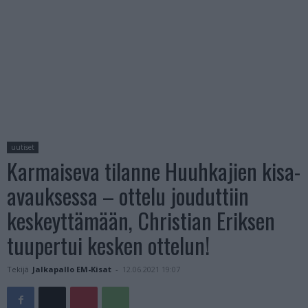
uutiset
Karmaiseva tilanne Huuhkajien kisa-
avauksessa – ottelu jouduttiin
keskeyttämään, Christian Eriksen
tuupertui kesken ottelun!
Tekijä
Jalkapallo EM-Kisat
-
12.06.2021 19:07