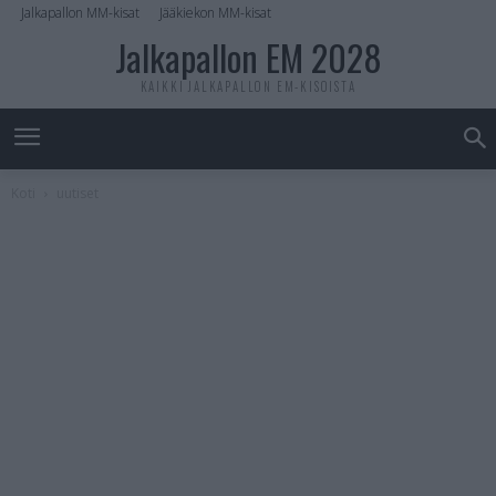
Jalkapallon MM-kisat
Jääkiekon MM-kisat
Jalkapallon EM 2028
KAIKKI JALKAPALLON EM-KISOISTA
Koti
uutiset