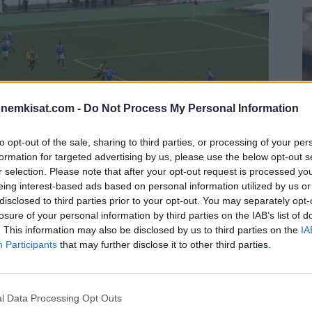
onemkisat.com -
Do Not Process My Personal Information
to opt-out of the sale, sharing to third parties, or processing of your per
formation for targeted advertising by us, please use the below opt-out s
r selection. Please note that after your opt-out request is processed y
eing interest-based ads based on personal information utilized by us or
S
disclosed to third parties prior to your opt-out. You may separately opt-
–
losure of your personal information by third parties on the IAB’s list of
j
. This information may also be disclosed by us to third parties on the
IA
a
Participants
that may further disclose it to other third parties.
22
 Honka on kertonut verkkosivuillaan taustayhtiönsä
Su
ta julkaisemalla
tilinpäätöksen
.
ka
l Data Processing Opt Outs
ov