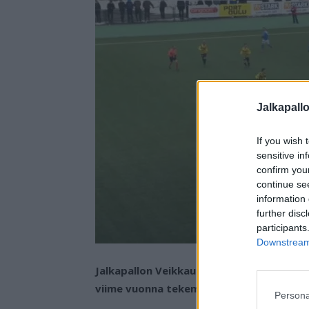
Jalkapall
If you wish 
sensitive in
confirm you
continue se
information 
further disc
participants
Downstream 
Jalkapallon Veikkausliigassa pelaava FC
viime vuonna tekemistä miljoonatappiois
Persona