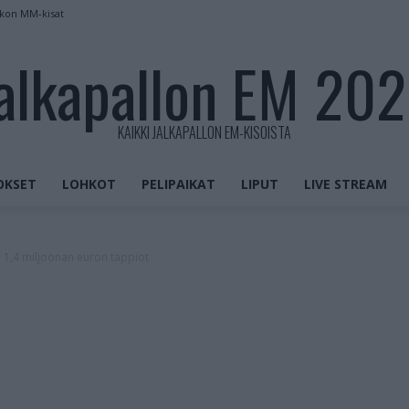
ekon MM-kisat
alkapallon EM 20
KAIKKI JALKAPALLON EM-KISOISTA
OKSET
LOHKOT
PELIPAIKAT
LIPUT
LIVE STREAM
 1,4 miljoonan euron tappiot