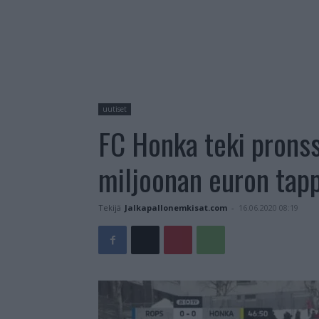
uutiset
FC Honka teki pronss
miljoonan euron tapp
Tekijä
Jalkapallonemkisat.com
-
16.06.2020 08:19