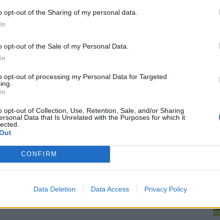
ra
me vuonna peräti 1,4 miljoonan euron tappiot.
o opt-out of the Sharing of my personal data.
re
In
Hongan lisäksi myös Honka-Akatemian ja B-
o opt-out of the Sale of my Personal Data.
In
oa ja se olikin suurin yksittäinen kuluerä. Nousua
to opt-out of processing my Personal Data for Targeted
ing.
In
o opt-out of Collection, Use, Retention, Sale, and/or Sharing
nssiset mitalit. Mitali oli ensimmäinen sitten vuoden
ersonal Data that Is Unrelated with the Purposes for which it
lected.
Out
. heinäkuuta vierasottelulla sarjanousija FC Hakaa
CONFIRM
ulessa Suomen cupin neljännesvälierissä, kun se matkaa
Data Deletion
Data Access
Privacy Policy
ukukopissa – nyt asiaa tutkitaan