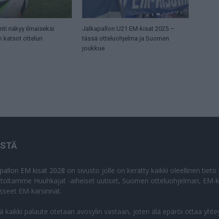
ti näkyy ilmaiseksi
Jalkapallon U21 EM-kisat 2025 –
n katsot ottelun
tässä otteluohjelma ja Suomen
joukkue
ISTÄ
apallon EM kisat 2028
on sivusto jolle on kerätty kaikki oleellinen tiet
stoltamme Huuhkajat -aiheiset uutiset, Suomen otteluohjelman, EM-ki
isseet EM-karsinnat.
lä kaikki palaute otetaan avosylin vastaan, joten älä epäröi ottaa yhte