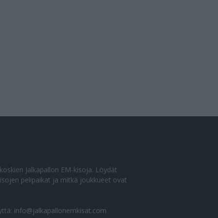
o koskien Jalkapallon EM-kisoja. Löydät
sojen pelipaikat ja mitkä joukkueet ovat
yttä:
info@jalkapallonemkisat.com