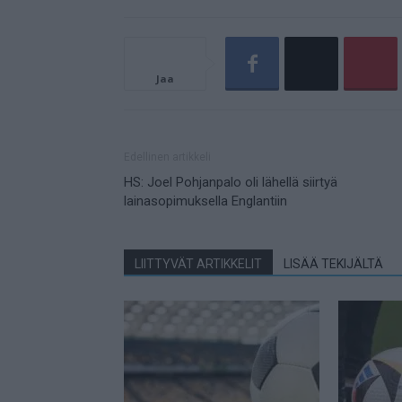
Jaa
Edellinen artikkeli
HS: Joel Pohjanpalo oli lähellä siirtyä
lainasopimuksella Englantiin
LIITTYVÄT ARTIKKELIT
LISÄÄ TEKIJÄLTÄ