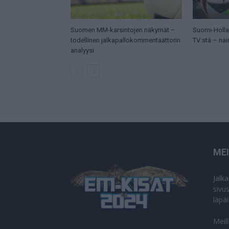
Suomen MM-karsintojen näkymät –
Suomi-Hollan
todellinen jalkapallokommentaattorin
TV:stä – näi
analyysi
ME
Jalk
sivu
läpä
Meil