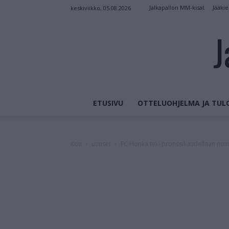
Jalkapallon MM-kisat
Jääki
keskiviikko, 05.08.2026
J
ETUSIVU
OTTELUOHJELMA JA TUL
Koti
uutiset
FC Honka teki pronssikaudellaan noin