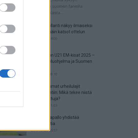
tkaisuottelut kertovat, onko suomen faneilla
alistista unelmoida kisapaikasta....
Suomi-Hollanti näkyy ilmaiseksi
TV:stä – näin katsot ottelun
06.06.2025 14:00
Jalkapallon U21 EM-kisat 2025 –
tässä otteluohjelma ja Suomen
joukkue
18.05.2025 09:10
Suosituimmat urheilulajit
vedonlyöntiin: Mikä tekee niistä
niin suosittuja?
05.05.2025 11:03
Miten jalkapallo yhdistää
kansakuntia
25.04.2025 15:57