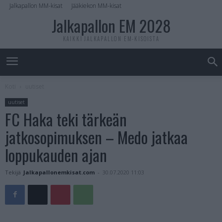
Jalkapallon MM-kisat
Jääkiekon MM-kisat
Jalkapallon EM 2028
KAIKKI JALKAPALLON EM-KISOISTA
Koti
uutiset
uutiset
FC Haka teki tärkeän
jatkosopimuksen – Medo jatkaa
loppukauden ajan
Tekijä
Jalkapallonemkisat.com
-
30.07.2020 11:03