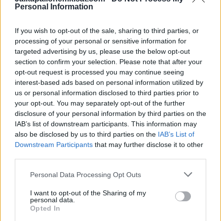
Personal Information
Lue myös:
TPS erotti valmentajansa – uusi päävalmentaja on
Jonatan Johansson
If you wish to opt-out of the sale, sharing to third parties, or
processing of your personal or sensitive information for
targeted advertising by us, please use the below opt-out
section to confirm your selection. Please note that after your
opt-out request is processed you may continue seeing
interest-based ads based on personal information utilized by
us or personal information disclosed to third parties prior to
your opt-out. You may separately opt-out of the further
disclosure of your personal information by third parties on the
IAB’s list of downstream participants. This information may
Edellinen artikkeli
Seuraava artikkeli
also be disclosed by us to third parties on the
IAB’s List of
Robin Lod iski maalin MLS:ssä –
Suomalaislupaus Anssi
Downstream Participants
that may further disclose it to other
Minnesota eteni puolivälieriin
Suhonen loukkasi pahasti
third parties.
polvensa
Personal Data Processing Opt Outs
I want to opt-out of the Sharing of my
LIITTYVÄT ARTIKKELIT
LISÄÄ TEKIJÄLTÄ
personal data.
Opted In