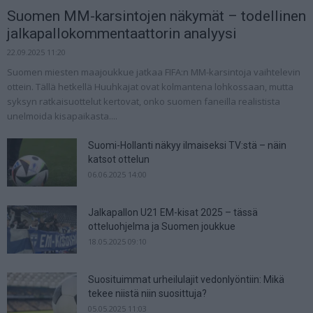
Suomen MM-karsintojen näkymät – todellinen
jalkapallokommentaattorin analyysi
22.09.2025 11:20
Suomen miesten maajoukkue jatkaa FIFA:n MM-karsintoja vaihtelevin
ottein. Tällä hetkellä Huuhkajat ovat kolmantena lohkossaan, mutta
syksyn ratkaisuottelut kertovat, onko suomen faneilla realistista
unelmoida kisapaikasta....
Suomi-Hollanti näkyy ilmaiseksi TV:stä – näin
katsot ottelun
06.06.2025 14:00
Jalkapallon U21 EM-kisat 2025 – tässä
otteluohjelma ja Suomen joukkue
18.05.2025 09:10
Suosituimmat urheilulajit vedonlyöntiin: Mikä
tekee niistä niin suosittuja?
05.05.2025 11:03