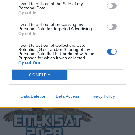
Suomen MM-karsintojen näkymät –
I want to opt-out of the Sale of my
Personal Data.
todellinen jalkapallokommentaattorin
Opted In
analyysi
I want to opt-out of processing my
Personal Data for Targeted Advertising.
Suomi-Hollanti näkyy ilmaiseksi TV:stä –
Opted In
näin katsot ottelun
I want to opt-out of Collection, Use,
Retention, Sale, and/or Sharing of my
Personal Data that Is Unrelated with the
Purposes for which it was collected.
Jalkapallon U21 EM-kisat 2025 – tässä
Opted Out
otteluohjelma ja Suomen joukkue
CONFIRM
Data Deletion
Data Access
Privacy Policy