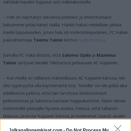
nähdään kauden loppuun asti Valkeakoskella.
– Hän on näyttänyt olevansa pelimies ja ehdottomasti
halusimme pitää hänet täällä. Hänkin halusi mielellään jatkaa
meillä loppukauden, joten halu oli molemminpuolinen, FC Hakan
päävalmentaja
Teemu Tainio
kertoo
tiedotteessa
.
Samalla FC Haka ilmoitti, että
Salomo Ojala
ja
Maximus
Tainio
siirtyvät lainalle Ykkösessä pelaavaan AC Kajaaniin.
– Kun meillä on tällainen mahdollisuus AC Kajaanin kanssa, niin
olisi typeryyttä olla käyttämättä sitä. ”Maxilla” on niin pitkä aika
edellisestä pelistä, että hän tarvitsee ehdottomasti
pelituntumaa ja Salomoa haetaan huippukuntoon. Näen tämän
molemmille pelaajille hyvänä asiana. Hienoa, että tällainen
tilaisuus järjestyi Kajaanin kanssa ja molemmat saavat ainakin
yhden pelin, Tainio toteaa.
Jalkapallonemkisat.com -
Do Not Process My