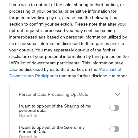
If you wish to opt-out of the sale, sharing to third parties, or
processing of your personal or sensitive information for
targeted advertising by us, please use the below opt-out
section to confirm your selection. Please note that after your
opt-out request is processed you may continue seeing
interest-based ads based on personal information utilized by
us or personal information disclosed to third parties prior to
your opt-out. You may separately opt-out of the further
Edellinen artikkeli
Seuraava artikkeli
disclosure of your personal information by third parties on the
FC Haka teki tärkeän
Newcastle-kauppa kaatui –
IAB’s list of downstream participants. This information may
jatkosopimuksen – Medo jatkaa
ostajaehdokas vetäytyi
also be disclosed by us to third parties on the
IAB’s List of
loppukauden ajan
aikeissaan
Downstream Participants
that may further disclose it to other
third parties.
Personal Data Processing Opt Outs
LIITTYVÄT ARTIKKELIT
LISÄÄ TEKIJÄLTÄ
I want to opt-out of the Sharing of my
personal data.
Suomen MM-karsintojen näkymät –
Opted In
todellinen jalkapallokommentaattorin
analyysi
I want to opt-out of the Sale of my
Personal Data.
Opted In