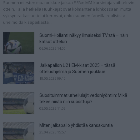
Suomen miesten maajoukkue jatkaa FIFA:n MM-karsintoja vaihtelevin
ottein. Tällä hetkellä Huuhkajat ovat kolmantena lohkossaan, mutta
syksyn ratkaisuottelut kertovat, onko suomen faneilla realistista
unelmoida kisapaikasta....
Suomi-Hollanti näkyy ilmaiseksi TV:stä – näin
katsot ottelun
06.06.2025 14:00
Jalkapallon U21 EM-kisat 2025 – tässä
otteluohjelma ja Suomen joukkue
18.05.2025 09:10
Suosituimmat urheilulajit vedonlyöntiin: Mikä
tekee niistä niin suosittuja?
05.05.2025 11:03
Miten jalkapallo yhdistää kansakuntia
25.04.2025 15:57