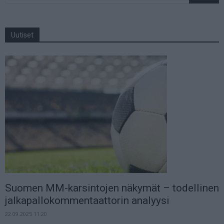
Uutiset
Suomen MM-karsintojen näkymät – todellinen
jalkapallokommentaattorin analyysi
22.09.2025 11:20