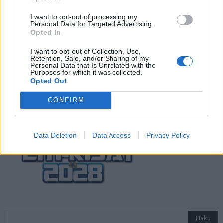
Suomi-Hollanti näkyy ilmaiseksi TV:stä –
näin katsot ottelun
I want to opt-out of processing my
Personal Data for Targeted Advertising.
Opted In
Jalkapallon U21 EM-kisat 2025 – tässä
I want to opt-out of Collection, Use,
Retention, Sale, and/or Sharing of my
otteluohjelma ja Suomen joukkue
Personal Data that Is Unrelated with the
Purposes for which it was collected.
Opted Out
CONFIRM
Data Deletion
Data Access
Privacy Policy