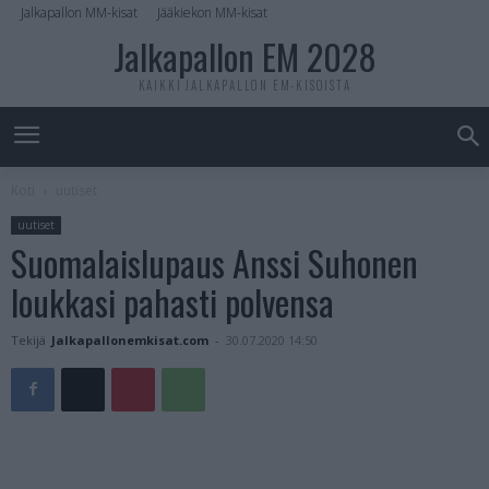
Jalkapallon MM-kisat
Jääkiekon MM-kisat
Jalkapallon EM 2028
KAIKKI JALKAPALLON EM-KISOISTA
Koti
uutiset
uutiset
Suomalaislupaus Anssi Suhonen
loukkasi pahasti polvensa
Tekijä
Jalkapallonemkisat.com
-
30.07.2020 14:50