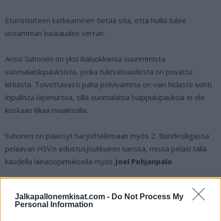
Eturistisiteen katkeaminen tietää sitä, että huilia tulee
useamman kuukauden verran.
Anssi Suhonen on yksi ikäluokkansa suurimmista
suomalaislupauksista, jonka tulevaisuudesta on povattu
kirkasta. Toivottavasti paha polvivamma on vain hidaste kohti
lopullista läpimurtoa, sillä suomalaisia huippulupauksia ei ole
koskaan liikaa maailmalla.
Suhonen on päässyt harjoittelemaan myös 2. Bundesliigassa
pelaavan HSV:n edustusjoukkueen kanssa, missä pelasi tällä
kaudella lainasopimuksella myös
Joel Pohjanpalo
.
Lue myös:
FC Haka teki tärkeän jatkosopimuksen – Medo
Jalkapallonemkisat.com -
Do Not Process My
jatkaa loppukauden ajan
Personal Information