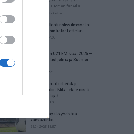
tkaisuottelut kertovat, onko suomen faneilla
alistista unelmoida kisapaikasta....
Suomi-Hollanti näkyy ilmaiseksi
TV:stä – näin katsot ottelun
06.06.2025 14:00
Jalkapallon U21 EM-kisat 2025 –
tässä otteluohjelma ja Suomen
joukkue
18.05.2025 09:10
Suosituimmat urheilulajit
vedonlyöntiin: Mikä tekee niistä
niin suosittuja?
05.05.2025 11:03
Miten jalkapallo yhdistää
kansakuntia
25.04.2025 15:57