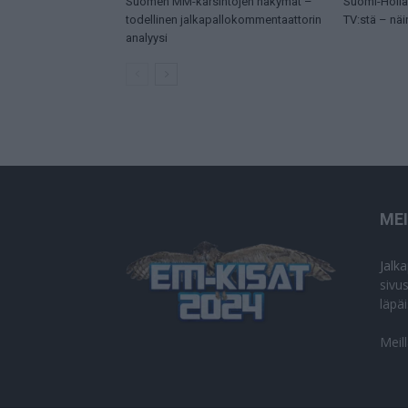
Suomen MM-karsintojen näkymät –
Suomi-Hollan
todellinen jalkapallokommentaattorin
TV:stä – näi
analyysi
ME
Jalk
sivu
läpä
Meil