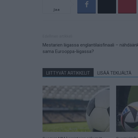
Jaa
Edellinen artikkeli
Mestarien liigassa englantilaisfinaali – nähdään
sama Eurooppa-liigassa?
LIITTYVÄT ARTIKKELIT
LISÄÄ TEKIJÄLTÄ