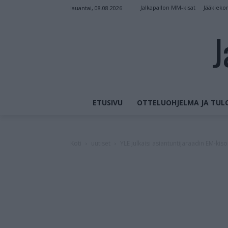
Jalkapallon MM-kisat
Jääkieko
lauantai, 08.08.2026
J
ETUSIVU
OTTELUOHJELMA JA TUL
Koti
uutiset
YLE julkaisi asiantuntijaraadin EM-ki