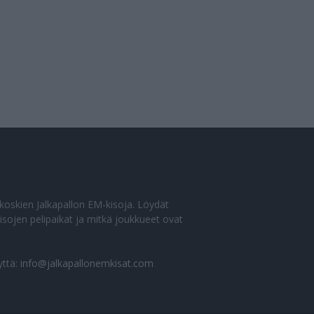
o koskien Jalkapallon EM-kisoja. Löydät
sojen pelipaikat ja mitkä joukkueet ovat
yttä:
info@jalkapallonemkisat.com