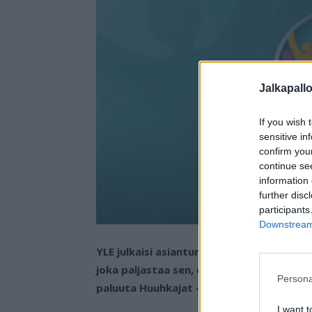
Jalkapall
If you wish 
sensitive in
confirm you
continue se
information 
further disc
participants
Downstream 
YLE julkaisi asiantuntijaraatinsa tulevan 
joka paljastaa sen, että paljon odotett
Persona
paluuta Huuhkajat -paitaan.
I want t