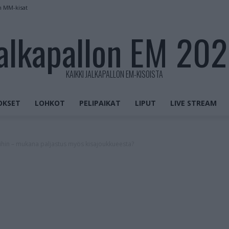
n MM-kisat
alkapallon EM 20
KAIKKI JALKAPALLON EM-KISOISTA
OKSET
LOHKOT
PELIPAIKAT
LIPUT
LIVE STREAM
soihin – mukana paljastus myös kisajoukkueesta?