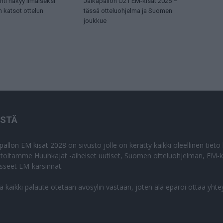
ti näkyy ilmaiseksi
Jalkapallon U21 EM-kisat 2025 –
n katsot ottelun
tässä otteluohjelma ja Suomen
joukkue
ISTÄ
apallon EM kisat 2028
on sivusto jolle on kerätty kaikki oleellinen tiet
stoltamme Huuhkajat -aiheiset uutiset, Suomen otteluohjelman, EM-ki
isseet EM-karsinnat.
lä kaikki palaute otetaan avosylin vastaan, joten älä epäröi ottaa yhte