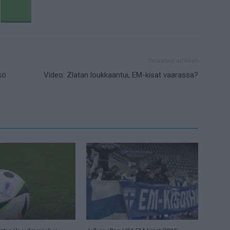
Seuraava artikkeli
kö
Video: Zlatan loukkaantui, EM-kisat vaarassa?