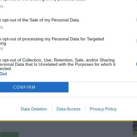
n tulevan kesän
jalkapallon
EM-kisoihin. Studiossa
ra
In
re
etemaj
, jota Huuhkajien kannattajat ovat odottaneet
o opt-out of the Sale of my Personal Data.
iossa varmistanee sen, että häntä ei tulla
In
to opt-out of processing my Personal Data for Targeted
ing.
LEn tutut kasvot
Riku Salminen
,
Sami Laine
,
Antti-
In
ho
. Suomenkielisinä selostajina toimivat
Suomen ottelut
o opt-out of Collection, Use, Retention, Sale, and/or Sharing
,
Tero Karhu
,
Velja Engström
,
Tero
ersonal Data that Is Unrelated with the Purposes for which it
tteluita selostavat
Christoffer Herberts
,
Christian
lected.
Out
ackman
ja
Jonas Lindholm
.
CONFIRM
ja kasvoja jalkapallostudioista. Mukana ovat mm.
Erkka
alsti
,
Antti Pohja
,
Maiju Ruotsalainen
sekä
Perparim
Data Deletion
Data Access
Privacy Policy