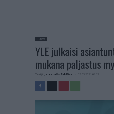
uutiset
YLE julkaisi asiantun
mukana paljastus my
Tekijä
Jalkapallo EM-Kisat
-
07.05.2021 08:22