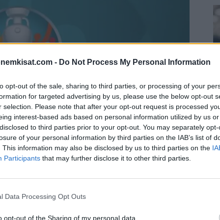
onemkisat.com -
Do Not Process My Personal Information
to opt-out of the sale, sharing to third parties, or processing of your per
formation for targeted advertising by us, please use the below opt-out s
r selection. Please note that after your opt-out request is processed y
eing interest-based ads based on personal information utilized by us or
disclosed to third parties prior to your opt-out. You may separately opt-
S
losure of your personal information by third parties on the IAB’s list of
–
. This information may also be disclosed by us to third parties on the
IA
j
Participants
that may further disclose it to other third parties.
a
kesän EM-kisoihin. Studion tiimistä löytyy yksi nimi,
22
u keskikenttäpelaaja ei tee mitä todennäköisimmin
l Data Processing Opt Outs
Su
ka
o opt-out of the Sharing of my personal data.
ov