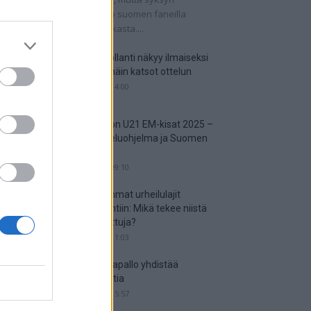
tkaisuottelut kertovat, onko suomen faneilla
alistista unelmoida kisapaikasta....
Suomi-Hollanti näkyy ilmaiseksi
TV:stä – näin katsot ottelun
06.06.2025 14:00
Jalkapallon U21 EM-kisat 2025 –
tässä otteluohjelma ja Suomen
joukkue
18.05.2025 09:10
Suosituimmat urheilulajit
vedonlyöntiin: Mikä tekee niistä
niin suosittuja?
05.05.2025 11:03
Miten jalkapallo yhdistää
kansakuntia
25.04.2025 15:57