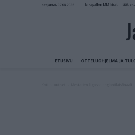
Jalkapallon MM-kisat
Jääkiek
perjantai, 07.08.2026
J
ETUSIVU
OTTELUOHJELMA JA TUL
Koti
uutiset
Mestarien liigassa englantilaisfinaal