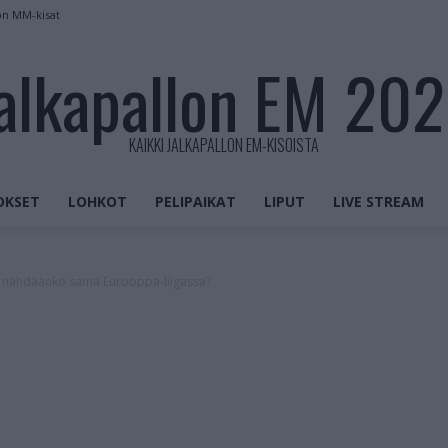
on MM-kisat
alkapallon EM 20
KAIKKI JALKAPALLON EM-KISOISTA
OKSET
LOHKOT
PELIPAIKAT
LIPUT
LIVE STREAM
i – nähdäänkö sama Eurooppa-liigassa?