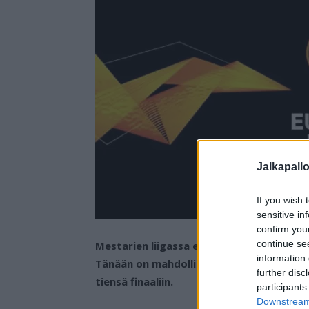
Jalkapall
If you wish 
sensitive in
confirm you
continue se
Mestarien liigassa englantilaiset Manchest
information 
Tänään on mahdollista, että myös Euroopp
further disc
tiensä finaaliin.
participants
Downstream 