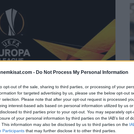
onemkisat.com -
Do Not Process My Personal Information
S
to opt-out of the sale, sharing to third parties, or processing of your per
–
formation for targeted advertising by us, please use the below opt-out s
j
r selection. Please note that after your opt-out request is processed y
a
eing interest-based ads based on personal information utilized by us or
er City ja Chelsea selvittivät tiensä finaaliin.
disclosed to third parties prior to your opt-out. You may separately opt-
22
a-liigassa kaksi englantilaisseuraa selvittää
losure of your personal information by third parties on the IAB’s list of
Su
. This information may also be disclosed by us to third parties on the
IA
ka
Participants
that may further disclose it to other third parties.
ov