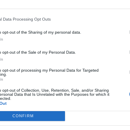
 finaaliin
ja eilen keskiviikkona Chelsea toisti saman
ra
n 3-1. Näin ollen Mestarien liigassa nähdään
re
l Data Processing Opt Outs
o opt-out of the Sharing of my personal data.
n olla saman tilanteen edessä. Arsenal kohtaa kotonaan
In
S Roman vieraaksi semifinaalien toisissa osissa.
o opt-out of the Sale of my Personal Data.
 päättyi 2-1 -voittoon Villarrealille. Arsenal onnistui
In
la, vaikka lähteekin illan otteluun pienenä
to opt-out of processing my Personal Data for Targeted
ti jännitettävää, sillä Arsenal on näistä joukkueista
ing.
kaampi.
In
o opt-out of Collection, Use, Retention, Sale, and/or Sharing
a Manchester Unitedin välillä on sen sijaan lähinnä
ersonal Data that Is Unrelated with the Purposes for which it
lected.
a kaatamaan vierasjoukkue AS Roman tylysti 6-2 ja tänään
Out
on mennäkseen jatkoon. Kahden vierasmaalin myötä
CONFIRM
jatkopaikkaan, tuloksella 6-2 mentäisiin jatko-otteluun.