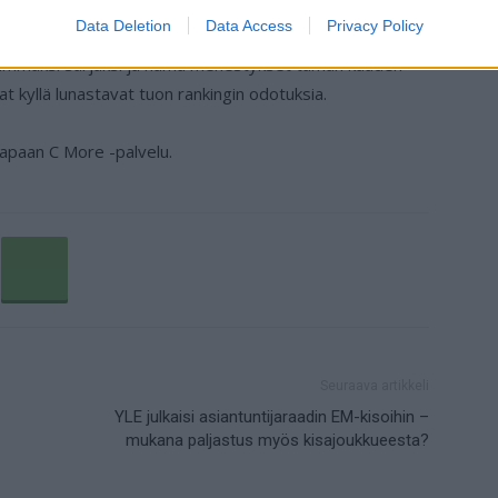
aisten seurojen kohtaaminen, eikä kovin kaukana ole
Data Deletion
Data Access
Privacy Policy
aisiin sama temppu. Valioliiga nostettiin vain muutama
isimmaksi sarjaksi ja nämä menestykset tämän kauden
vat kyllä lunastavat tuon rankingin odotuksia.
tapaan C More -palvelu.
Seuraava artikkeli
YLE julkaisi asiantuntijaraadin EM-kisoihin –
mukana paljastus myös kisajoukkueesta?