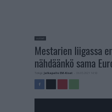
uutiset
Mestarien liigassa en
nähdäänkö sama Euro
Tekijä
Jalkapallo EM-Kisat
-
06.05.2021 14:50