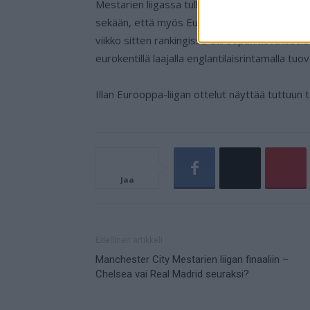
Mestarien liigassa tullaan näkemään englantil
sekään, että myös Eurooppa-liigassa toistett
viikko sitten rankingissa Euroopan kovataso
eurokentillä laajalla englantilaisrintamalla tuo
Illan Eurooppa-liigan ottelut näyttää tuttuun 
Jaa
Edellinen artikkeli
Manchester City Mestarien liigan finaaliin –
Chelsea vai Real Madrid seuraksi?