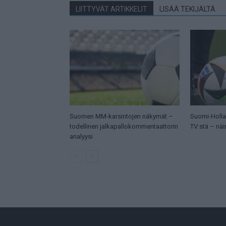
LIITTYVÄT ARTIKKELIT
LISÄÄ TEKIJÄLTÄ
Suomen MM-karsintojen näkymät –
Suomi-Hollan
todellinen jalkapallokommentaattorin
TV:stä – näi
analyysi