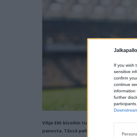
Jalkapall
If you wish 
sensitive in
confirm you
continue se
information 
further disc
participants
Downstream 
Vihje EM-kisoihin tulee lauantaina Turkki
panosta. Tässä pelivalinta otteluun.
Persona