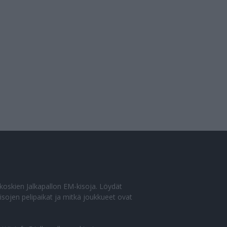
o koskien Jalkapallon EM-kisoja. Löydät
sojen pelipaikat ja mitkä joukkueet ovat