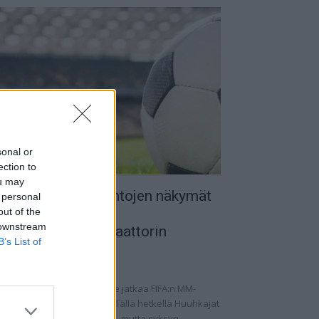
sonal or
ection to
ou may
uomen MM-karsintojen näkymät
 personal
 todellinen
out of the
 downstream
alkapallokommentaattorin
B’s List of
nalyysi
.09.2025 11:20
omen miesten maajoukkue jatkaa FIFA:n MM-
rsintoja vaihtelevin ottein. Tällä hetkellä Huuhkajat
at kolmantena lohkossaan, mutta syksyn