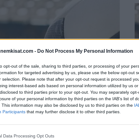
onemkisat.com -
Do Not Process My Personal Information
to opt-out of the sale, sharing to third parties, or processing of your per
formation for targeted advertising by us, please use the below opt-out s
r selection. Please note that after your opt-out request is processed y
S
eing interest-based ads based on personal information utilized by us or
–
disclosed to third parties prior to your opt-out. You may separately opt-
losure of your personal information by third parties on the IAB’s list of
j
. This information may also be disclosed by us to third parties on the
IA
a
Participants
that may further disclose it to other third parties.
22
-Portugali-ottelusta, jossa molemmilla riittää
Su
ka
l Data Processing Opt Outs
ov