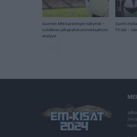
Suomen MM-karsintojen näkymät –
Suomi-Hollan
todellinen jalkapallokommentaattorin
TV:stä – näi
analyysi
ME
Jalk
sivu
läpä