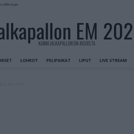
on MM-kisat
alkapallon EM 20
KAIKKI JALKAPALLON EM-KISOISTA
OKSET
LOHKOT
PELIPAIKAT
LIPUT
LIVE STREAM
22.6. klo 19:00