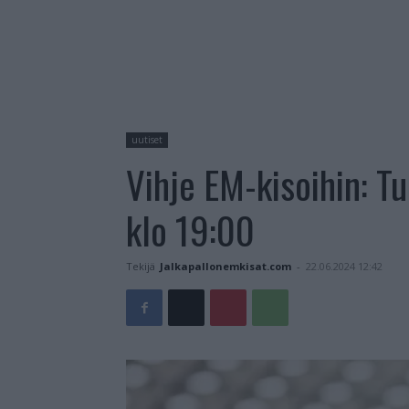
uutiset
Vihje EM-kisoihin: Tu
klo 19:00
Tekijä
Jalkapallonemkisat.com
-
22.06.2024 12:42