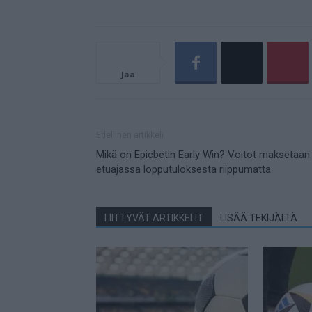
Jaa
Edellinen artikkeli
Mikä on Epicbetin Early Win? Voitot maksetaan
etuajassa lopputuloksesta riippumatta
LIITTYVÄT ARTIKKELIT
LISÄÄ TEKIJÄLTÄ