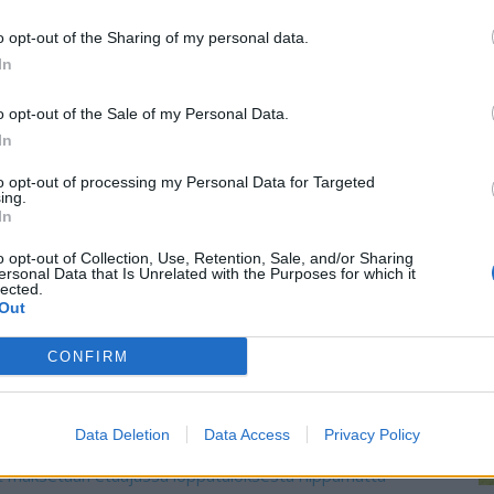
ra
o opt-out of the Sharing of my personal data.
re
In
o opt-out of the Sale of my Personal Data.
In
 maa raapi vasta lisäajan maalilla voiton Tshekistä. Sen
to opt-out of processing my Personal Data for Targeted
 voiton, kun Georgia kaatui lukemin 3-1. Nyt pelataan
ing.
si todella arvokas pudotuspeleihin. Tämä varmasti
In
llä lyödään aivan kaikki peliin.
o opt-out of Collection, Use, Retention, Sale, and/or Sharing
ersonal Data that Is Unrelated with the Purposes for which it
lected.
en maa on materiaaliltaan huomattavasti Turkkia edellä.
Out
n Portugali pystyy hyökkäämään monella eri tapaa. Tämä
CONFIRM
uu ottelussa. Lähdetään siitä liikkeelle, että parempi
rkiksi Epicbet tarjoaa Portugalin voitosta kertoimeksi
Data Deletion
Data Access
Privacy Policy
ot maksetaan etuajassa lopputuloksesta riippumatta