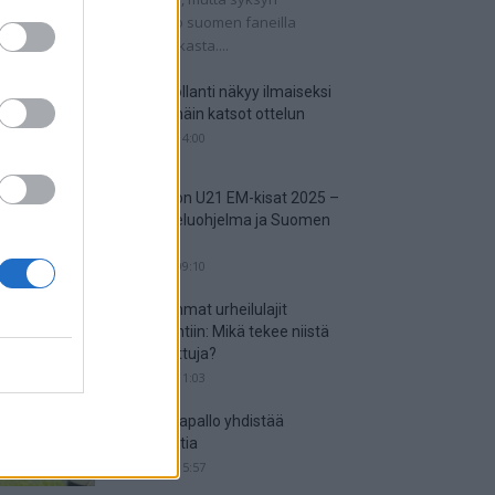
tkaisuottelut kertovat, onko suomen faneilla
alistista unelmoida kisapaikasta....
Suomi-Hollanti näkyy ilmaiseksi
TV:stä – näin katsot ottelun
06.06.2025 14:00
Jalkapallon U21 EM-kisat 2025 –
tässä otteluohjelma ja Suomen
joukkue
18.05.2025 09:10
Suosituimmat urheilulajit
vedonlyöntiin: Mikä tekee niistä
niin suosittuja?
05.05.2025 11:03
Miten jalkapallo yhdistää
kansakuntia
25.04.2025 15:57