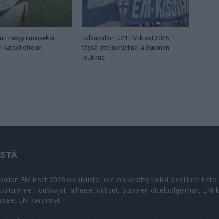
ti näkyy ilmaiseksi
Jalkapallon U21 EM-kisat 2025 –
n katsot ottelun
tässä otteluohjelma ja Suomen
joukkue
ISTÄ
apallon EM kisat 2028
on sivusto jolle on kerätty kaikki oleellinen tiet
stoltamme Huuhkajat -aiheiset uutiset, Suomen otteluohjelman, EM-ki
isseet EM-karsinnat.