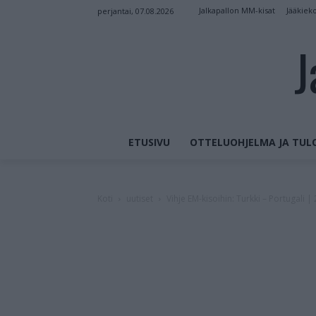
Jalkapallon MM-kisat
Jääkiek
perjantai, 07.08.2026
J
ETUSIVU
OTTELUOHJELMA JA TUL
Koti
uutiset
Vihje EM-kisoihin: Turkki – Portugali | 