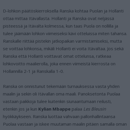
D-lohkon päätöskierroksella Ranska kohtaa Puolan ja Hollanti
ottaa mittaa Itävallasta. Hollanti ja Ranska ovat neljässä
pisteessä ja Itävalta kolmessa, kun taas Puola on nollilla ja
tulee jäämään lohkon viimeiseksi kävi otteluissa miten tahansa.
Ranskalle riittää pistekin jatkopaikan varmistamiseksi, mutta
se voittaa lohkonsa, mikäli Hollanti ei voita Itävaltaa. Jos sekä
Ranska että Hollanti voittavat omat ottelunsa, ratkeaa
lohkovoitto maalierolla, joka ennen viimeistä kierrosta on
Hollannilla 2-1 ja Ranskalla 1-0.
Ranska on onnistunut tekemään turnauksessa vasta yhden
maalin ja sekin oli Itävallan oma maali. Panoksetonta Puolaa
vastaan paikkoja tulee kuitenkin siunaantumaan reilusti,
etenkin jos ja kun
Kylian Mbappe
palaa
Les Bleusin
hyökkäykseen. Ranska luottaa vahvaan pallonhallintaansa
Puolaa vastaan ja iskee muutaman maalin pitäen samalla oman