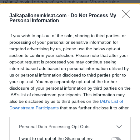
päänsä hyvin todennäköisesti puhtaana. Mbappe tulee
näyttämään, kuka on hyökkäyspään kunkku.
Jalkapallonemkisat.com -
Do Not Process My
Personal Information
Pelikupongille pääsee tämän vuoksi Ranskan vähintään kahden
maalin voitto, josta esimerkiksi Epicbet tarjoaa kertoimeksi
If you wish to opt-out of the sale, sharing to third parties, or
1.75.
processing of your personal or sensitive information for
targeted advertising by us, please use the below opt-out
section to confirm your selection. Please note that after your
opt-out request is processed you may continue seeing
interest-based ads based on personal information utilized by
us or personal information disclosed to third parties prior to
your opt-out. You may separately opt-out of the further
disclosure of your personal information by third parties on the
IAB’s list of downstream participants. This information may
also be disclosed by us to third parties on the
IAB’s List of
Downstream Participants
that may further disclose it to other
Edellinen artikkeli
Seuraava artikkeli
third parties.
Tällaista maalia ei ole aikoihin
Kuningaspeli-podcast – jakso 4:
nähty – Belgian maalivahti Koen
Vieraana Roope Rannisto –
Personal Data Processing Opt Outs
Caastels syötti komeasti Kevin
mukana katsaus EM-kisoihin
De Bruynen maalin
I want to opt-out of the Sharing of my