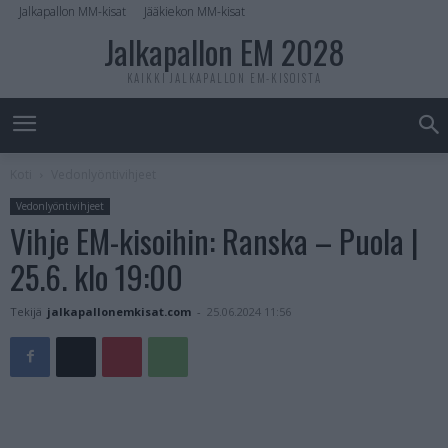
Jalkapallon MM-kisat
Jääkiekon MM-kisat
Jalkapallon EM 2028
KAIKKI JALKAPALLON EM-KISOISTA
Koti
Vedonlyöntivihjeet
Vedonlyöntivihjeet
Vihje EM-kisoihin: Ranska – Puola |
25.6. klo 19:00
Tekijä
jalkapallonemkisat.com
-
25.06.2024 11:56