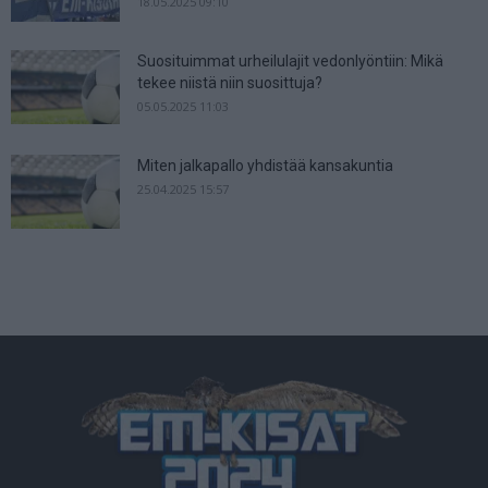
18.05.2025 09:10
Suosituimmat urheilulajit vedonlyöntiin: Mikä
tekee niistä niin suosittuja?
05.05.2025 11:03
Miten jalkapallo yhdistää kansakuntia
25.04.2025 15:57