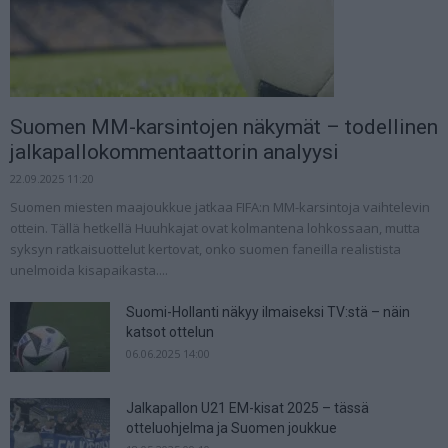
Suomen MM-karsintojen näkymät – todellinen
jalkapallokommentaattorin analyysi
22.09.2025 11:20
Suomen miesten maajoukkue jatkaa FIFA:n MM-karsintoja vaihtelevin
ottein. Tällä hetkellä Huuhkajat ovat kolmantena lohkossaan, mutta
syksyn ratkaisuottelut kertovat, onko suomen faneilla realistista
unelmoida kisapaikasta....
Suomi-Hollanti näkyy ilmaiseksi TV:stä – näin
katsot ottelun
06.06.2025 14:00
Jalkapallon U21 EM-kisat 2025 – tässä
otteluohjelma ja Suomen joukkue