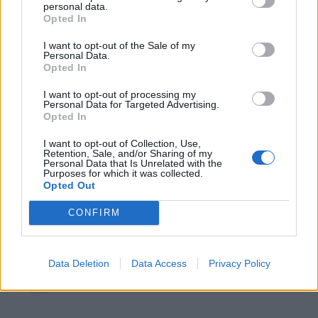
personal data.
Opted In
LIITTYVÄT ARTIKKELIT
LISÄÄ TEKIJÄLTÄ
I want to opt-out of the Sale of my
Personal Data.
Opted In
Vihje EM-kisoihin: Espanja – Englanti |
14.7. klo 22:00
I want to opt-out of processing my
Personal Data for Targeted Advertising.
Opted In
I want to opt-out of Collection, Use,
Vihje EM-kisoihin: Hollanti – Englanti |
Retention, Sale, and/or Sharing of my
10.7. klo 22:00
Personal Data that Is Unrelated with the
Purposes for which it was collected.
Opted Out
CONFIRM
Vihje EM-kisoihin: Espanja – Ranska | 9.7.
klo 22:00
Data Deletion
Data Access
Privacy Policy