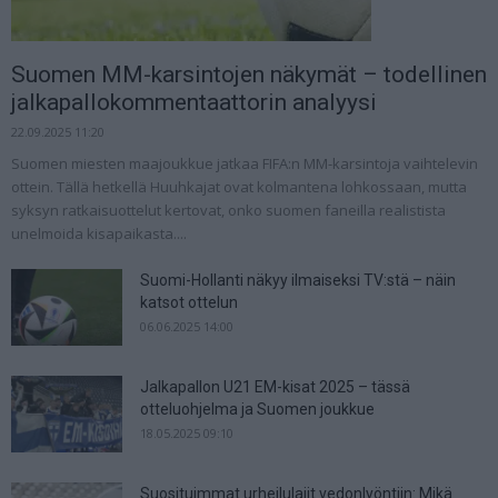
Suomen MM-karsintojen näkymät – todellinen
jalkapallokommentaattorin analyysi
22.09.2025 11:20
Suomen miesten maajoukkue jatkaa FIFA:n MM-karsintoja vaihtelevin
ottein. Tällä hetkellä Huuhkajat ovat kolmantena lohkossaan, mutta
syksyn ratkaisuottelut kertovat, onko suomen faneilla realistista
unelmoida kisapaikasta....
Suomi-Hollanti näkyy ilmaiseksi TV:stä – näin
katsot ottelun
06.06.2025 14:00
Jalkapallon U21 EM-kisat 2025 – tässä
otteluohjelma ja Suomen joukkue
18.05.2025 09:10
Suosituimmat urheilulajit vedonlyöntiin: Mikä