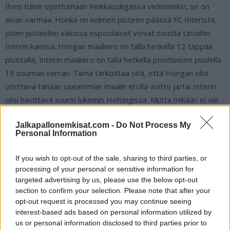
Ilves tulee sijoittumaan Veikkausliigassa viidenneksi, se on
aivan varmaa. Honka on kolmen pisteen päässä FC Interistä,
joten pisteiden valossa espoolaiset voivat nousta tasoihin
Interin kanssa. Hongan maaliero on tällä hetkellä 12 täppää
plussalla, Interin maaliero on tällä hetkellä positiivisen puolella
19 osuman verran. Tämä tarkoittaa sitä, että Hongan olisi
otettava tänään useamman maalin erolla voitto ja/tai Interin
olisi hävittävä suurin lukemin Helsingissä. Mutta mikään ei ole
mahdotonta niin kauan kuin se on mahdotonta ja onhan
Jalkapallonemkisat.com -
Do Not Process My
Hongalla tänään vastassaan panoksetonta peliä pelaava Ilves.
Personal Information
RoPS – SJK
If you wish to opt-out of the sale, sharing to third parties, or
processing of your personal or sensitive information for
RoPS on varmistanut ensi kauden sarjapaikkansa ja se ei ole
targeted advertising by us, please use the below opt-out
Veikkausliiga. Vain viisi pistettä keränneet rovaniemeläiset
section to confirm your selection. Please note that after your
opt-out request is processed you may continue seeing
putoavat Ykköseen. SJK on tällä hetkellä kahdeksantena, eikä
interest-based ads based on personal information utilized by
se sitä alemmas myöskään putoa. Teoriassakin se voi nousta
us or personal information disclosed to third parties prior to