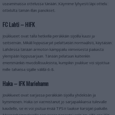
useammassa ottelussa tänään. Käymme lyhyesti läpi ottelu
ottelulta tämän illan panokset.
FC Lahti – HIFK
Joukkueet ovat tällä hetkellä peräkkäin sijoilla kuusi ja
seitsemän. Mikäli loppusarjat pelattaisiin normaalisti, käytäisiin
Lahdessa tänään armoton kamppailu viimeisestä paikasta
ylempään loppusarjaan. Tänään pelataan kuitenkin
enemmänkin muodollisuuksista, kumpikin joukkue voi sijoittua
mille tahansa sijalle välillä 6-8.
Haka – IFK Mariehamn
Joukkueet ovat sarjassa peräkkäin sijoilla yhdeksän ja
kymmenen. Haka on varmistanut jo sarjapaikkansa tulevalle
kaudelle, se ei voi joutua enää TPS:n taakse karsijan paikalle.