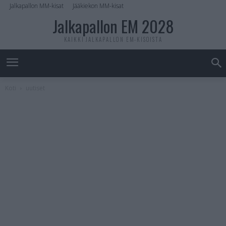
Jalkapallon MM-kisat
Jääkiekon MM-kisat
Jalkapallon EM 2028
KAIKKI JALKAPALLON EM-KISOISTA
Koti
uutiset