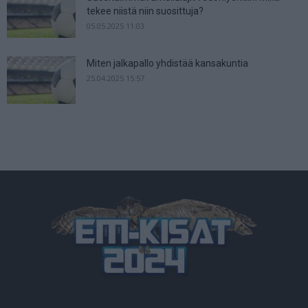
tekee niistä niin suosittuja?
05.05.2025 11:03
Miten jalkapallo yhdistää kansakuntia
25.04.2025 15:57