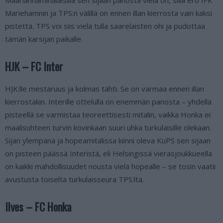
Maarianhaminalaisilla sen sijaan panosta vielä on, sillä ero IFK
Mariehamnin ja TPS:n välillä on ennen illan kierrosta vain kaksi
pistettä. TPS voi siis vielä tulla saarelaisten ohi ja pudottaa
tämän karsijan paikalle.
HJK – FC Inter
HJK:lle mestaruus ja kolmas tähti. Se on varmaa ennen illan
kierrostakin. Interille ottelulla on enemmän panosta – yhdellä
pisteellä se varmistaa teoreettisesti mitalin, vaikka Honka ei
maalisuhteen turvin kovinkaan suuri uhka turkulaisille olekaan.
Sijan ylempänä ja hopeamitalissa kiinni oleva KuPS sen sijaan
on pisteen päässä Interistä, eli Helsingissä vierasjoukkueella
on kaikki mahdollisuudet nousta vielä hopealle – se tosin vaatii
avustusta toiselta turkulaisseura TPS:ltä.
Ilves – FC Honka