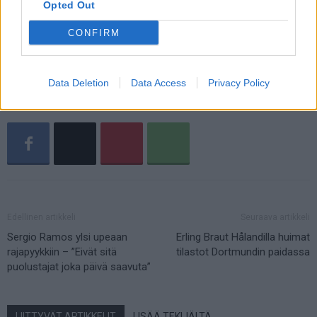
Opted Out
Veikkausliiga päättyy tänään ja päätöskierros alkaa kello 18:30.
CONFIRM
Ruutu-palvelussa
pääset virittäytymään tunnelmaan jo kello
17:30 alkaen Futiskierroksen voimin.
Data Deletion
Data Access
Privacy Policy
Edellinen artikkeli
Seuraava artikkeli
Sergio Ramos ylsi upeaan
Erling Braut Hålandilla huimat
rajapyykkiin – ”Eivät sitä
tilastot Dortmundin paidassa
puolustajat joka päivä saavuta”
LIITTYVÄT ARTIKKELIT
LISÄÄ TEKIJÄLTÄ