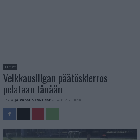
uutiset
Veikkausliigan päätöskierros
pelataan tänään
Tekijä
Jalkapallo EM-Kisat
-
04.11.2020 10:06