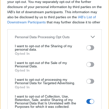
vain yhden sijan ylöspäin, sillä HIFK on siitä kahden pisteen
your opt-out. You may separately opt-out of the further
päässä ja FC Lahteen kaulaa on kolme pistettä. Koska Lahti ja
disclosure of your personal information by third parties on the
IAB’s list of downstream participants. This information may
HIFK kohtaavat tänään toisensa, ei SJK voi ohittaa kumpaakin
also be disclosed by us to third parties on the
IAB’s List of
näistä. SJK on siis tämän illan jälkeen joko seitsemäs tai
Downstream Participants
that may further disclose it to other
kahdeksas.
third parties.
Personal Data Processing Opt Outs
TPS – KuPS
I want to opt-out of the Sharing of my
personal data.
Mestaruus valui kuopiolaisten käsistä mutta hopeasta se vielä
Opted In
taistelee. TPS sen sijaan taistelee sarjapaikastaan. TPS:llä
eroa IFK Mariehamniin on kaksi pistettä, toiseksi viimeisenä
I want to opt-out of the Sale of my
Personal Data.
oleva TPS on siis tällä hetkellä karsijan paikalla. Noustakseen
Opted In
tältä paikalta pois se tarvitsee Hakan apua Valkeakoskella
I want to opt-out of processing my
sekä kolmea pistettä omasta ottelustaan. KuPS sen sijaan on
Personal Data for Targeted Advertising.
Opted In
tällä hetkellä toisena, mutta Inter kuumottelee vain pisteen
päässä. Mitali kuopiolaisille on jo varma, mutta sen väri
I want to opt-out of Collection, Use,
Retention, Sale, and/or Sharing of my
ratkeaa tänään ja turkulaiset ovat tämän ratkomisessa isossa
Personal Data that Is Unrelated with the
Purposes for which it was collected.
roolissa.