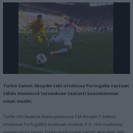
Turkin Samet Akaydin teki ottelussa Portugalia vastaan
tähän mennessä turnauksen taatusti koomisimman
oman maalin.
Turkki otti lauantai-iltana pelatussa EM-kisojen F-lohkon
ottelussa Portugalilta kuokkaan maalein 3-0. Yksi maaleista
menee myös täysin Turkin puolustajan Samet Akaydinin tiliin,