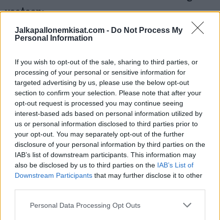
vastaan:
Jalkapallonemkisat.com -
Do Not Process My
https://twitter.com/OptusSport/status/18045553022365537
Personal Information
14
If you wish to opt-out of the sale, sharing to third parties, or
processing of your personal or sensitive information for
Katso myös:
Karmaiseva moka – järjestysmies lanasi
targeted advertising by us, please use the below opt-out
Portugalin Goncalo Ramosin pelin jälkeen
section to confirm your selection. Please note that after your
opt-out request is processed you may continue seeing
interest-based ads based on personal information utilized by
us or personal information disclosed to third parties prior to
your opt-out. You may separately opt-out of the further
disclosure of your personal information by third parties on the
IAB’s list of downstream participants. This information may
also be disclosed by us to third parties on the
IAB’s List of
Downstream Participants
that may further disclose it to other
third parties.
Edellinen artikkeli
Seuraava artikkeli
Personal Data Processing Opt Outs
Karmaiseva moka –
Vihje EM-kisoihin: Kroatia – Italia
järjestysmies lanasi Portugalin
| 24.6. klo 22:00