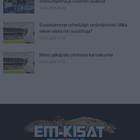
otteluohjelma ja Suomen joukkue
18.05.2025 09:10
Suosituimmat urheilulajit vedonlyöntiin: Mikä
tekee niistä niin suosittuja?
05.05.2025 11:03
Miten jalkapallo yhdistää kansakuntia
25.04.2025 15:57