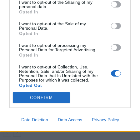
I want to opt-out of the Sharing of my
Goncalo Ramosin pelin jälkeen
personal data.
Opted In
I want to opt-out of the Sale of my
LIITTYVÄT ARTIKKELIT
LISÄÄ TEKIJÄLTÄ
Personal Data.
Opted In
Suomen MM-karsintojen näkymät –
I want to opt-out of processing my
todellinen jalkapallokommentaattorin
Personal Data for Targeted Advertising.
Opted In
analyysi
I want to opt-out of Collection, Use,
Retention, Sale, and/or Sharing of my
Suomi-Hollanti näkyy ilmaiseksi TV:stä –
Personal Data that Is Unrelated with the
näin katsot ottelun
Purposes for which it was collected.
Opted Out
CONFIRM
Jalkapallon U21 EM-kisat 2025 – tässä
otteluohjelma ja Suomen joukkue
Data Deletion
Data Access
Privacy Policy