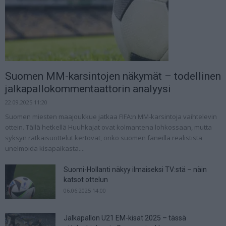
Suomen MM-karsintojen näkymät – todellinen
jalkapallokommentaattorin analyysi
22.09.2025 11:20
Suomen miesten maajoukkue jatkaa FIFA:n MM-karsintoja vaihtelevin
ottein. Tällä hetkellä Huuhkajat ovat kolmantena lohkossaan, mutta
syksyn ratkaisuottelut kertovat, onko suomen faneilla realistista
unelmoida kisapaikasta....
Suomi-Hollanti näkyy ilmaiseksi TV:stä – näin
katsot ottelun
06.06.2025 14:00
Jalkapallon U21 EM-kisat 2025 – tässä