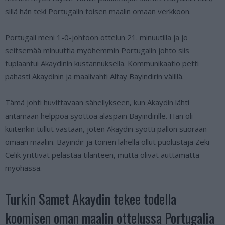
sillä hän teki Portugalin toisen maalin omaan verkkoon.
Portugali meni 1-0-johtoon ottelun 21. minuutilla ja jo
seitsemää minuuttia myöhemmin Portugalin johto siis
tuplaantui Akaydinin kustannuksella. Kommunikaatio petti
pahasti Akaydinin ja maalivahti Altay Bayindirin välillä.
Tämä johti huvittavaan sähellykseen, kun Akaydin lähti
antamaan helppoa syöttöä alaspäin Bayindirille. Hän oli
kuitenkin tullut vastaan, joten Akaydin syötti pallon suoraan
omaan maaliin. Bayindir ja toinen lähellä ollut puolustaja Zeki
Celik yrittivät pelastaa tilanteen, mutta olivat auttamatta
myöhässä.
Turkin Samet Akaydin tekee todella
koomisen oman maalin ottelussa Portugalia