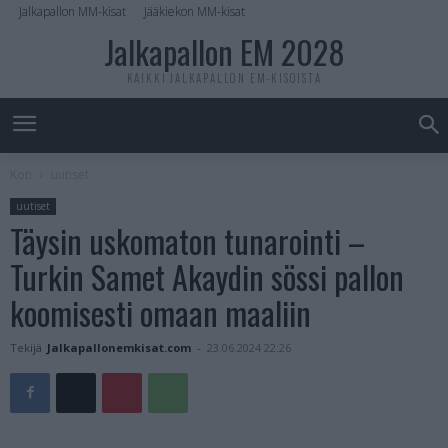
Jalkapallon MM-kisat
Jääkiekon MM-kisat
Jalkapallon EM 2028
KAIKKI JALKAPALLON EM-KISOISTA
Koti
uutiset
uutiset
Täysin uskomaton tunarointi –
Turkin Samet Akaydin sössi pallon
koomisesti omaan maaliin
Tekijä
Jalkapallonemkisat.com
-
23.06.2024 22:26