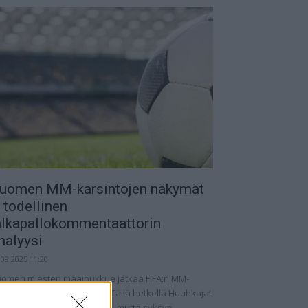
uomen MM-karsintojen näkymät
 todellinen
alkapallokommentaattorin
nalyysi
.09.2025 11:20
omen miesten maajoukkue jatkaa FIFA:n MM-
rsintoja vaihtelevin ottein. Tällä hetkellä Huuhkajat
at kolmantena lohkossaan, mutta syksyn