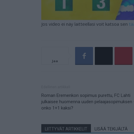
Jos video ei näy laitteellasi voit katsoa sen
tä
Jaa
Edellinen artikkeli
Roman Eremenkon sopimus purettu, FC Lahti
julkaisee huomenna uuden pelaajasopimuksen 
onko 1+1 kaksi?
LIITTYVÄT ARTIKKELIT
LISÄÄ TEKIJÄLTÄ