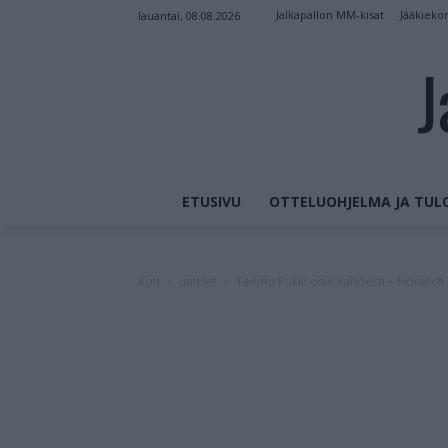
Jalkapallon MM-kisat
Jääkieko
lauantai, 08.08.2026
J
ETUSIVU
OTTELUOHJELMA JA TUL
Koti
uutiset
Teemu Pukki osui kahdesti – Norwich 