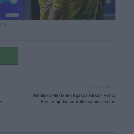
ältä
.
Seuraava artikkeli
Nähtiinkö Mestarien liigassa farssi? Remo
–
Freuler ajettiin suoralla punaisella ulos