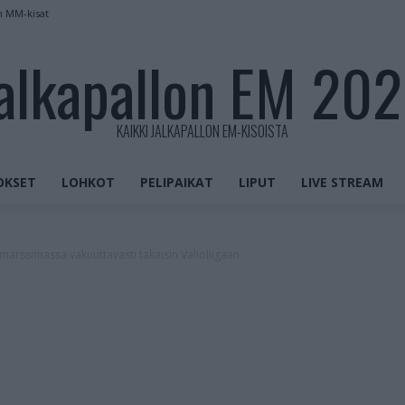
n MM-kisat
alkapallon EM 20
KAIKKI JALKAPALLON EM-KISOISTA
OKSET
LOHKOT
PELIPAIKAT
LIPUT
LIVE STREAM
marssimassa vakuuttavasti takaisin Valioliigaan