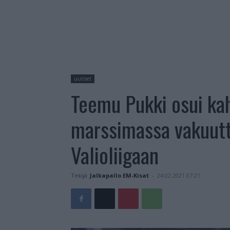
uutiset
Teemu Pukki osui ka
marssimassa vakuutta
Valioliigaan
Tekijä
Jalkapallo EM-Kisat
-
24.02.2021 07:21