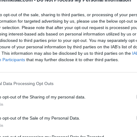
ra
re
to opt-out of the sale, sharing to third parties, or processing of your per
t hirmuiseen vireeseen. Kotkalaislähtöinen kärki on
formation for targeted advertising by us, please use the below opt-out s
r selection. Please note that after your opt-out request is processed y
a. Eilen maaliputki sai jatkoa kahdella osumalla.
eing interest-based ads based on personal information utilized by us or
disclosed to third parties prior to your opt-out. You may separately opt-
eliminuutin jälkeen, kun
Kenny McLean
vapautti
losure of your personal information by third parties on the IAB’s list of
meistely vasemmalla jalalla ja Norwich johtoon.
. This information may also be disclosed by us to third parties on the
IA
Participants
that may further disclose it to other third parties.
en maalin karkumatkalle reilun puolen tunnin pelin jälkeen
äonnistui. Birmingham tuli vielä ensimmäisen puoliajan
l Data Processing Opt Outs
o opt-out of the Sharing of my personal data.
issa, kunnes tuttu mies iski ottelun
In
oili Birmingham-puolustuksen kautta Pukille, jolla oli
o opt-out of the Sale of my Personal Data.
In
säajalla. Näin Norwichille vierasvoitto ja kolme pistettä.