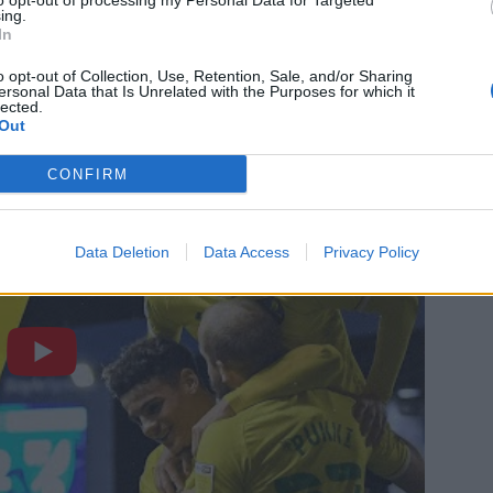
to opt-out of processing my Personal Data for Targeted
ing.
In
atso ottelun Birmingham – Norwich
o opt-out of Collection, Use, Retention, Sale, and/or Sharing
ersonal Data that Is Unrelated with the Purposes for which it
lected.
Out
CONFIRM
Data Deletion
Data Access
Privacy Policy