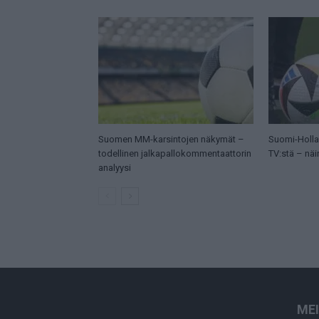
Suomen MM-karsintojen näkymät –
Suomi-Hollan
todellinen jalkapallokommentaattorin
TV:stä – näi
analyysi
ME