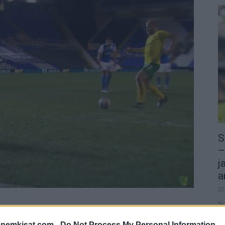
S
–
j
a
22
Su
minghamin. Joukkue nappasi tyylikkään 3-1 -
ka
 tuttu mies, kun Teemu Pukki iski pallon verkkoon
ov
onemkisat.com -
Do Not Process My Personal Information