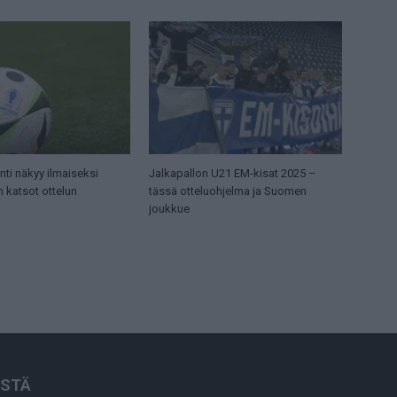
ti näkyy ilmaiseksi
Jalkapallon U21 EM-kisat 2025 –
n katsot ottelun
tässä otteluohjelma ja Suomen
joukkue
ISTÄ