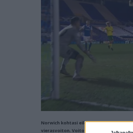
Norwich kohtasi eilen vierasnurmella Bir
vierasvoiton. Voiton takuumiehenä toimi
Jalkapall