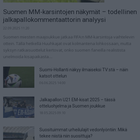
Suomen MM-karsintojen näkymät – todellinen
jalkapallokommentaattorin analyysi
22.09.2025 11:20
Suomen miesten maajoukkue jatkaa FIFA:n MM-karsintoja vaihtelevin
ottein. Tällä hetkellä Huuhkajat ovat kolmantena lohkossaan, mutta
syksyn ratkaisuottelut kertovat, onko suomen faneilla realistista
unelmoida kisapaikasta....
Suomi-Hollanti näkyy ilmaiseksi TV:stä – näin
katsot ottelun
06.06.2025 14:00
Jalkapallon U21 EM-kisat 2025 – tässä
otteluohjelma ja Suomen joukkue
18.05.2025 09:10
Suosituimmat urheilulajit vedonlyöntiin: Mikä
tekee niistä niin suosittuja?