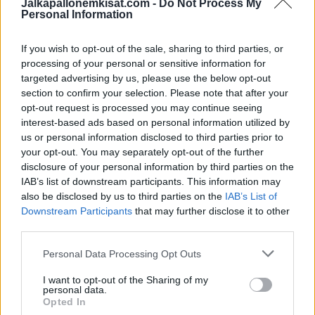
Jalkapallonemkisat.com -
Do Not Process My
Futiksen EM-kisat lähestyvät! Niitä odotellessa, voit ottaa
Personal Information
lukuun esimerkiksi
otteluohjelman
. Kisat pelataan 12.
kesäkuuta – 12. heinäkuuta välisenä aikana.
If you wish to opt-out of the sale, sharing to third parties, or
processing of your personal or sensitive information for
targeted advertising by us, please use the below opt-out
section to confirm your selection. Please note that after your
opt-out request is processed you may continue seeing
interest-based ads based on personal information utilized by
us or personal information disclosed to third parties prior to
your opt-out. You may separately opt-out of the further
disclosure of your personal information by third parties on the
IAB’s list of downstream participants. This information may
Edellinen artikkeli
Seuraava artikkeli
also be disclosed by us to third parties on the
IAB’s List of
Downstream Participants
that may further disclose it to other
Erling Håland iski hattutempun
Huuhkajien Robert Taylor siirtyy
third parties.
Bundesliiga-debyytissään
Brannin riveihin kolmivuotisella
sopimuksella
Personal Data Processing Opt Outs
I want to opt-out of the Sharing of my
personal data.
LIITTYVÄT ARTIKKELIT
LISÄÄ TEKIJÄLTÄ
Opted In