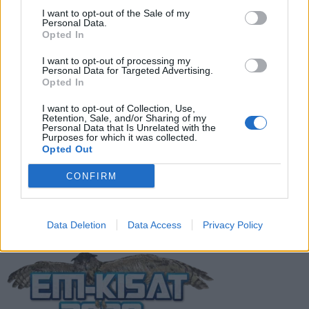
I want to opt-out of the Sale of my
Suomen MM-karsintojen näkymät –
Personal Data.
todellinen jalkapallokommentaattorin
Opted In
analyysi
I want to opt-out of processing my
Personal Data for Targeted Advertising.
Suomi-Hollanti näkyy ilmaiseksi TV:stä –
Opted In
näin katsot ottelun
I want to opt-out of Collection, Use,
Retention, Sale, and/or Sharing of my
Personal Data that Is Unrelated with the
Purposes for which it was collected.
Jalkapallon U21 EM-kisat 2025 – tässä
Opted Out
otteluohjelma ja Suomen joukkue
CONFIRM
Data Deletion
Data Access
Privacy Policy