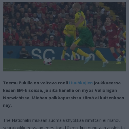
Teemu Pukilla on valtava rooli
Huuhkajien
joukkueessa
kesän EM-kisoissa, ja sitä hänellä on myös Valioliigan
Norwichissa. Miehen palkkapussissa tämä ei kuitenkaan
näy.
The Nationalin mukaan suomalaishyökkää nimittäin ei mahdu
seurajoukkueessaan edes top-10:een, kun puhutaan ansioista.