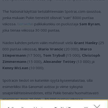
The National käyttää tietolähteenään Spotrac.com-sivustoa,
jonka mukaan Pukin tienestit olisivat ”vain” 8000 puntaa
viikossa.
Norwichin
palkkakunkku on puolustaja
Sam Byram
,
joka tienaa viikossa 30 000 puntaa.
Näiden kahden pelurin väliin mahtuvat vielä
Grant Hanley
(25
000 puntaa viikossa),
Mario Vrancic
(20 000),
Marco
Stiepermann
(17 500),
Tom Trybull
(15 000),
Christoph
Zimmermann
(15 000),
Alexander Tettey
(13 000) ja
Kenny McLean
(10 000).
Spotracin tiedot on kuitenkin syytä kyseenalaistaa, sillä
esimerkiksi Ilta-Sanomat uutisoi jo viime syksynä
sisäpiirilähteisiinvedoten, että Pukki tienaisi huomattavasti
enemmän: Noin 20 000 – 30 000 puntaa viikossa.