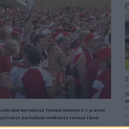
S
–
j
a
22
olivälieräottelussa Tshekin lukemin 2-1 ja eteni
Su
rjoittavat parhaillaan melkoista tarinaa tässä
ka
ov