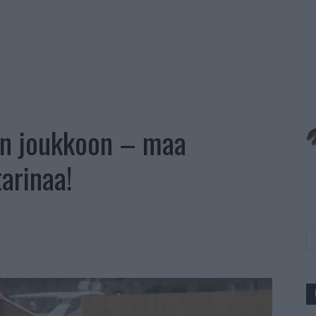
an joukkoon – maa
tarinaa!