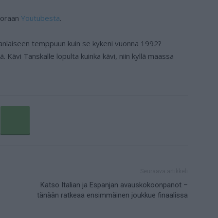
suoraan
Youtubesta
.
nlaiseen temppuun kuin se kykeni vuonna 1992?
ävi Tanskalle lopulta kuinka kävi, niin kyllä maassa
Seuraava artikkeli
Katso Italian ja Espanjan avauskokoonpanot –
tänään ratkeaa ensimmäinen joukkue finaalissa