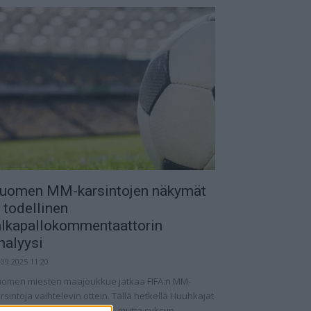
uomen MM-karsintojen näkymät
 todellinen
alkapallokommentaattorin
nalyysi
.09.2025 11:20
omen miesten maajoukkue jatkaa FIFA:n MM-
rsintoja vaihtelevin ottein. Tällä hetkellä Huuhkajat
at kolmantena lohkossaan, mutta syksyn