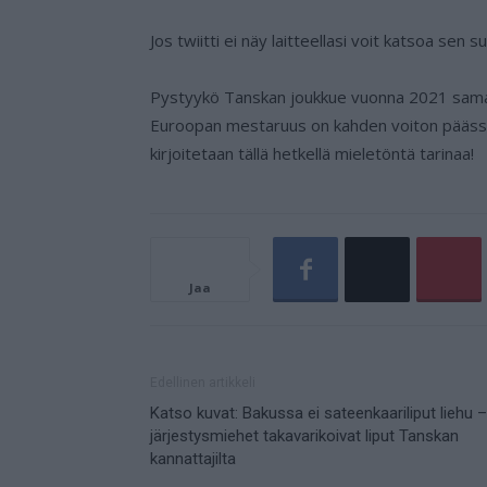
Jos twiitti ei näy laitteellasi voit katsoa sen 
Pystyykö Tanskan joukkue vuonna 2021 sama
Euroopan mestaruus on kahden voiton päässä. K
kirjoitetaan tällä hetkellä mieletöntä tarinaa!
Jaa
Edellinen artikkeli
Katso kuvat: Bakussa ei sateenkaariliput liehu –
järjestysmiehet takavarikoivat liput Tanskan
kannattajilta