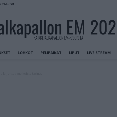
n MM-kisat
alkapallon EM 20
KAIKKI JALKAPALLON EM-KISOISTA
OKSET
LOHKOT
PELIPAIKAT
LIPUT
LIVE STREAM
kirjoittaa melkoista tarinaa!