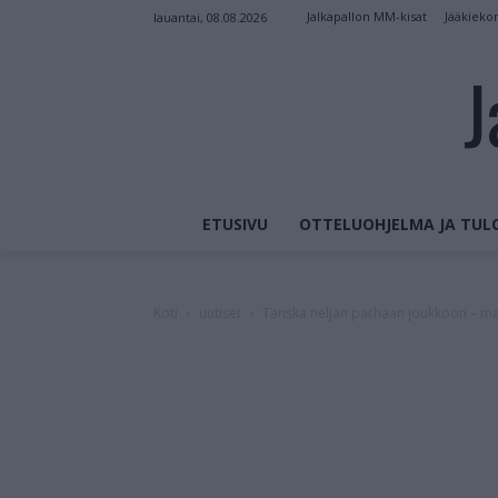
Jalkapallon MM-kisat
Jääkieko
lauantai, 08.08.2026
J
ETUSIVU
OTTELUOHJELMA JA TUL
Koti
uutiset
Tanska neljän parhaan joukkoon – maa 