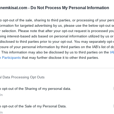
ra
onemkisat.com -
Do Not Process My Personal Information
n tarinan vuoden 1992 kisoista. Vuoden 2021 ja
re
 tuolle upealle vuoden 1992 tarinalle.
to opt-out of the sale, sharing to third parties, or processing of your per
formation for targeted advertising by us, please use the below opt-out s
nauksessa, voitti kolmannen ja eteni lopulta historian
r selection. Please note that after your opt-out request is processed y
ka on hävinnyt kaksi ensimmäistä otteluaan
eing interest-based ads based on personal information utilized by us or
disclosed to third parties prior to your opt-out. You may separately opt-
losure of your personal information by third parties on the IAB’s list of
. This information may also be disclosed by us to third parties on the
IA
 Tanskan joukkue hävisi Huuhkajille, menetti joukkue
Participants
that may further disclose it to other third parties.
Eriksenin
turnaus päättyi
ikävällä tavalla. Seuraavassa
ottelun jälkeen tanskalaiset ovat edenneet voitosta
l Data Processing Opt Outs
o opt-out of the Sharing of my personal data.
na – Englanti voittajan. Ukraina – Englanti potkaistaan
In
ilmaiseksi näyttää televisiossa YLE TV2 -kanava sekä
-kisojen otteluohjelma
kokonaisuudessaan!
o opt-out of the Sale of my Personal Data.
In