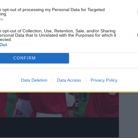
mestaruuden 1992? Katso video alta:
to opt-out of processing my Personal Data for Targeted
ing.
In
o opt-out of Collection, Use, Retention, Sale, and/or Sharing
ersonal Data that Is Unrelated with the Purposes for which it
lected.
Out
CONFIRM
Data Deletion
Data Access
Privacy Policy