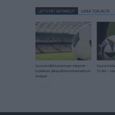
LIITTYVÄT ARTIKKELIT
LISÄÄ TEKIJÄLTÄ
Suomen MM-karsintojen näkymät –
Suomi-Hollan
todellinen jalkapallokommentaattorin
TV:stä – näi
analyysi