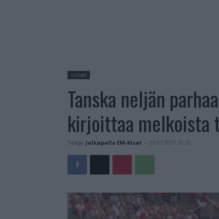
uutiset
Tanska neljän parha
kirjoittaa melkoista 
Tekijä
Jalkapallo EM-Kisat
-
03.07.2021 20:10