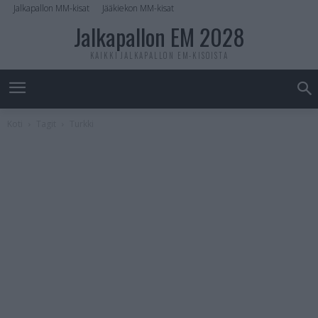
Jalkapallon MM-kisat
Jääkiekon MM-kisat
Jalkapallon EM 2028
KAIKKI JALKAPALLON EM-KISOISTA
Koti
Tagit
Turkki