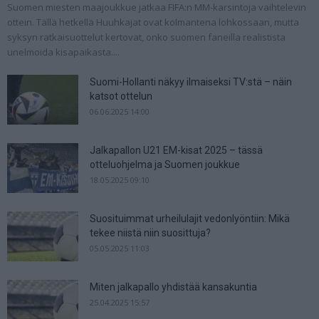
Suomen miesten maajoukkue jatkaa FIFA:n MM-karsintoja vaihtelevin
ottein. Tällä hetkellä Huuhkajat ovat kolmantena lohkossaan, mutta
syksyn ratkaisuottelut kertovat, onko suomen faneilla realistista
unelmoida kisapaikasta....
Suomi-Hollanti näkyy ilmaiseksi TV:stä – näin
katsot ottelun
06.06.2025 14:00
Jalkapallon U21 EM-kisat 2025 – tässä
otteluohjelma ja Suomen joukkue
18.05.2025 09:10
Suosituimmat urheilulajit vedonlyöntiin: Mikä
tekee niistä niin suosittuja?
05.05.2025 11:03
Miten jalkapallo yhdistää kansakuntia
25.04.2025 15:57