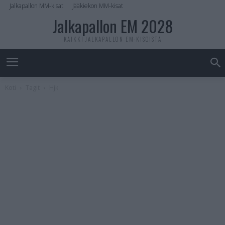
Jalkapallon MM-kisat
Jääkiekon MM-kisat
Jalkapallon EM 2028
KAIKKI JALKAPALLON EM-KISOISTA
Koti
Tagit
Hjk