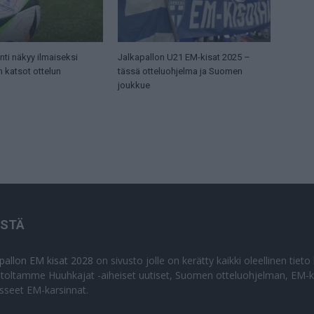
ti näkyy ilmaiseksi
Jalkapallon U21 EM-kisat 2025 –
n katsot ottelun
tässä otteluohjelma ja Suomen
joukkue
ISTÄ
apallon EM kisat 2028
on sivusto jolle on kerätty kaikki oleellinen tiet
stoltamme Huuhkajat -aiheiset uutiset, Suomen otteluohjelman, EM-ki
isseet EM-karsinnat.