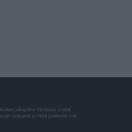
o koskien Jalkapallon EM-kisoja. Löydät
sojen pelipaikat ja mitkä joukkueet ovat