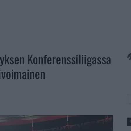
tyksen Konferenssiliigassa
livoimainen