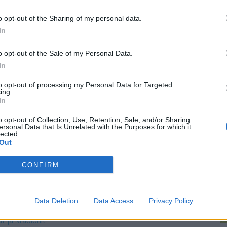
n peliä oli takana vain 10 minuuttia, Frankfurtille
ra
o opt-out of the Sharing of my personal data.
re
a Ebimbe
iski kotijoukkueen 1-0-johtoon.
In
un
Robin Koch
,
Omar Marmoush
, sekä
Tuta
osuivat
o opt-out of the Sale of my Personal Data.
In
to opt-out of processing my Personal Data for Targeted
t – vaan aivan päinvastoin. Frankfurt maalasi vielä
ing.
In
a jaksolla maalintekijöinä kunnostautuivat
Ellyes Skhiri
ja
o opt-out of Collection, Use, Retention, Sale, and/or Sharing
ersonal Data that Is Unrelated with the Purposes for which it
lected.
lla on hyvä päivä ja altavastaajalla ei ole paras
Out
 Korkeakunnas
harmitteli V Sportin tv-haastattelussa.
CONFIRM
gassa nyt kolme ottelua ja saldona on yksi piste, joka tuli
Data Deletion
Data Access
Privacy Policy
t ja stadionit