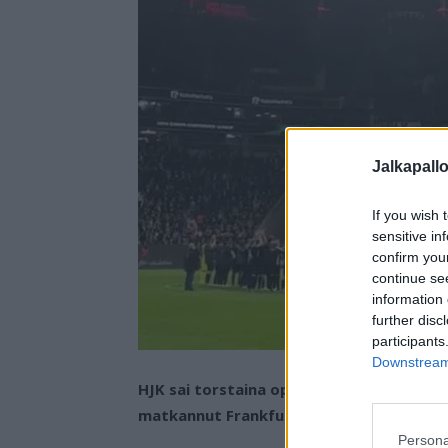
Jalkapall
If you wish 
sensitive in
confirm you
continue se
information 
further disc
participants
Downstream 
HJK sai torstaina oppitunnin Bundesliigan 
matkannut Frankfurtin vieraaksi Konferen
Persona