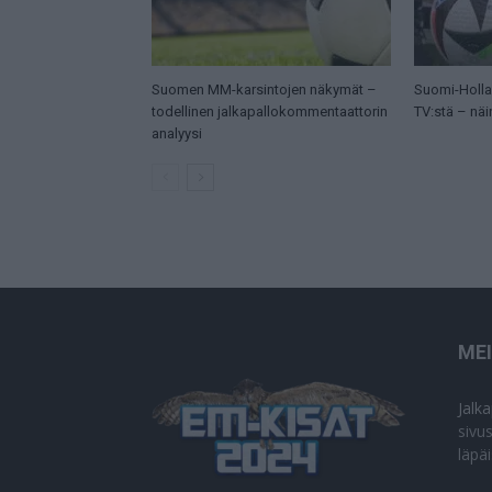
Suomen MM-karsintojen näkymät –
Suomi-Hollan
todellinen jalkapallokommentaattorin
TV:stä – näi
analyysi
ME
Jalk
sivu
läpä