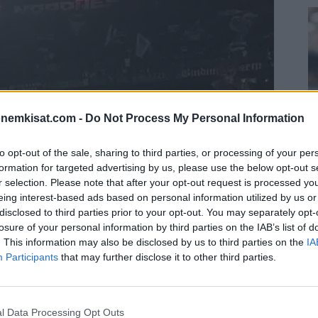
onemkisat.com -
Do Not Process My Personal Information
to opt-out of the sale, sharing to third parties, or processing of your per
formation for targeted advertising by us, please use the below opt-out s
r selection. Please note that after your opt-out request is processed y
S
eing interest-based ads based on personal information utilized by us or
–
disclosed to third parties prior to your opt-out. You may separately opt-
losure of your personal information by third parties on the IAB’s list of
j
. This information may also be disclosed by us to third parties on the
IA
a
Participants
that may further disclose it to other third parties.
22
ja Veikkausliigan välisistä eroista, kun se oli
Su
ssiliigassa.
ka
l Data Processing Opt Outs
ov