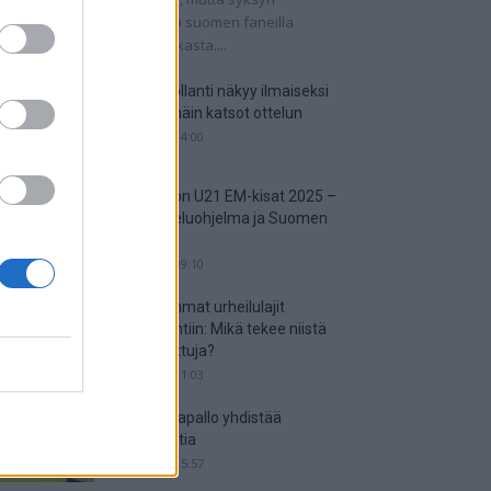
tkaisuottelut kertovat, onko suomen faneilla
alistista unelmoida kisapaikasta....
Suomi-Hollanti näkyy ilmaiseksi
TV:stä – näin katsot ottelun
06.06.2025 14:00
Jalkapallon U21 EM-kisat 2025 –
tässä otteluohjelma ja Suomen
joukkue
18.05.2025 09:10
Suosituimmat urheilulajit
vedonlyöntiin: Mikä tekee niistä
niin suosittuja?
05.05.2025 11:03
Miten jalkapallo yhdistää
kansakuntia
25.04.2025 15:57