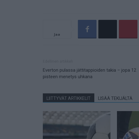
Jaa
Edellinen artikkeli
Everton pulassa jättitappioiden takia – jopa 12
pisteen menetys uhkana
LIITTYVÄT ARTIKKELIT
LISÄÄ TEKIJÄLTÄ