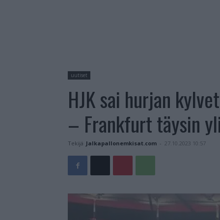
uutiset
HJK sai hurjan kylve
– Frankfurt täysin y
Tekijä
Jalkapallonemkisat.com
-
27.10.2023 10:57