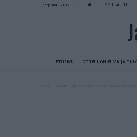
Jalkapallon MM-kisat
Jääkiek
perjantai, 07.08.2026
J
ETUSIVU
OTTELUOHJELMA JA TUL
Koti
uutiset
HJK sai hurjan kylvetyksen Konferenssi