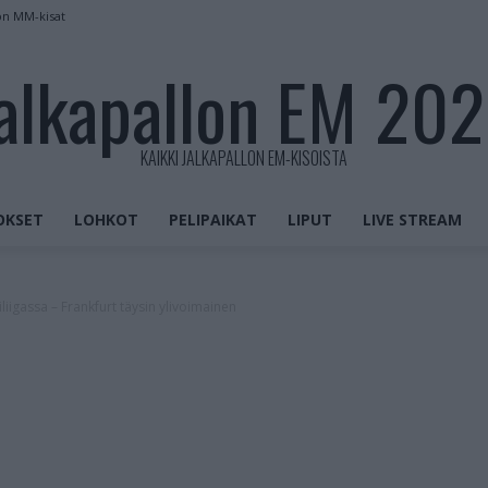
on MM-kisat
alkapallon EM 20
KAIKKI JALKAPALLON EM-KISOISTA
OKSET
LOHKOT
PELIPAIKAT
LIPUT
LIVE STREAM
liigassa – Frankfurt täysin ylivoimainen