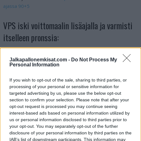
ajassa 90+5
VPS iski voittomaalin lisäajalla ja varmisti
itselleen pronssia:
MAAAALIIII ⚽️⚽️⚽️
Jalkapallonemkisat.com -
Do Not Process My
Personal Information
MIKÄ RATKAISU!!!
VPS voittaa 3–2 ja varmistaa pronssia! Suomen
If you wish to opt-out of the sale, sharing to third parties, or
mestaruuden kohtalo jää päätöskierrokselle.
processing of your personal or sensitive information for
targeted advertising by us, please use the below opt-out
section to confirm your selection. Please note that after your
Mikä syksy!
#veikkausliiga
#VPSHJK
opt-out request is processed you may continue seeing
pic.twitter.com/tWSczJ75Tj
interest-based ads based on personal information utilized by
us or personal information disclosed to third parties prior to
your opt-out. You may separately opt-out of the further
— Veikkausliiga (@Veikkausliiga)
October 8, 2023
disclosure of your personal information by third parties on the
IAB’s list of downstream participants. This information may