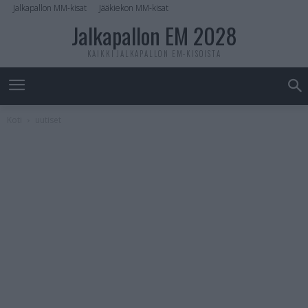
Jalkapallon MM-kisat
Jääkiekon MM-kisat
Jalkapallon EM 2028
KAIKKI JALKAPALLON EM-KISOISTA
Koti
uutiset