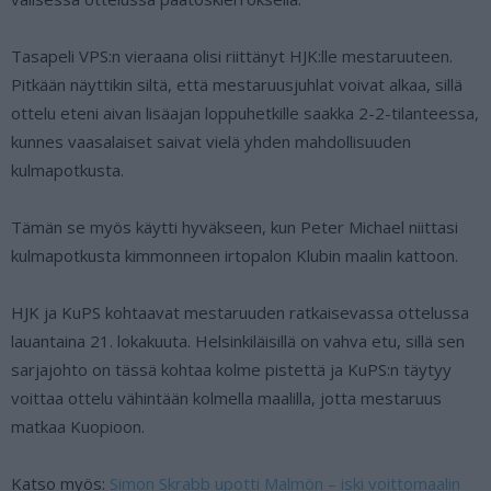
Tasapeli VPS:n vieraana olisi riittänyt HJK:lle mestaruuteen.
Pitkään näyttikin siltä, että mestaruusjuhlat voivat alkaa, sillä
ottelu eteni aivan lisäajan loppuhetkille saakka 2-2-tilanteessa,
kunnes vaasalaiset saivat vielä yhden mahdollisuuden
kulmapotkusta.
Tämän se myös käytti hyväkseen, kun Peter Michael niittasi
kulmapotkusta kimmonneen irtopalon Klubin maalin kattoon.
HJK ja KuPS kohtaavat mestaruuden ratkaisevassa ottelussa
lauantaina 21. lokakuuta. Helsinkiläisillä on vahva etu, sillä sen
sarjajohto on tässä kohtaa kolme pistettä ja KuPS:n täytyy
voittaa ottelu vähintään kolmella maalilla, jotta mestaruus
matkaa Kuopioon.
Katso myös:
Simon Skrabb upotti Malmön – iski voittomaalin