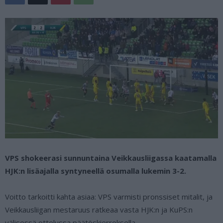
VPS shokeerasi sunnuntaina Veikkausliigassa kaatamalla
HJK:n lisäajalla syntyneellä osumalla lukemin 3-2.
Voitto tarkoitti kahta asiaa: VPS varmisti pronssiset mitalit, ja
Veikkausliigan mestaruus ratkeaa vasta HJK:n ja KuPS:n
välisessä ottelussa päätöskierroksella.