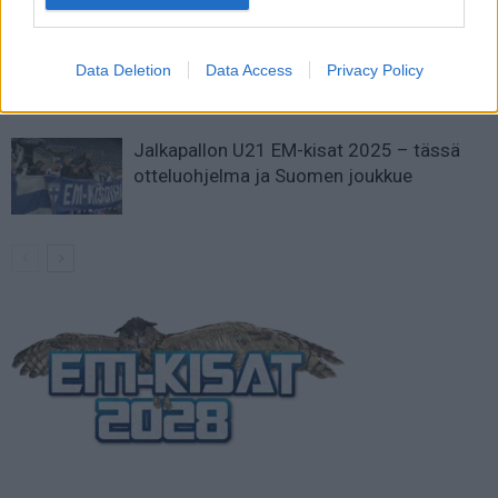
Suomi-Hollanti näkyy ilmaiseksi TV:stä –
näin katsot ottelun
Data Deletion
Data Access
Privacy Policy
Jalkapallon U21 EM-kisat 2025 – tässä
otteluohjelma ja Suomen joukkue