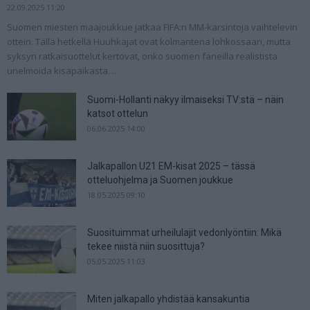
22.09.2025 11:20
Suomen miesten maajoukkue jatkaa FIFA:n MM-karsintoja vaihtelevin
ottein. Tällä hetkellä Huuhkajat ovat kolmantena lohkossaan, mutta
syksyn ratkaisuottelut kertovat, onko suomen faneilla realistista
unelmoida kisapaikasta....
Suomi-Hollanti näkyy ilmaiseksi TV:stä – näin
katsot ottelun
06.06.2025 14:00
Jalkapallon U21 EM-kisat 2025 – tässä
otteluohjelma ja Suomen joukkue
18.05.2025 09:10
Suosituimmat urheilulajit vedonlyöntiin: Mikä
tekee niistä niin suosittuja?
05.05.2025 11:03
Miten jalkapallo yhdistää kansakuntia