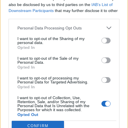
Mikäli video ei näy, voit katsoa sen
Veikkausliigan
X-tilillä.
also be disclosed by us to third parties on the
IAB’s List of
Downstream Participants
that may further disclose it to other
third parties.
Personal Data Processing Opt Outs
I want to opt-out of the Sharing of my
personal data.
Opted In
I want to opt-out of the Sale of my
Personal Data.
Edellinen artikkeli
Seuraava artikkeli
Opted In
Simon Skrabb upotti Malmön –
Lehti: Jesse Joronen sivussa
iski voittomaalin ajassa 90+5
tositoimista kaksi kuukautta
I want to opt-out of processing my
Personal Data for Targeted Advertising.
Opted In
LIITTYVÄT ARTIKKELIT
LISÄÄ TEKIJÄLTÄ
I want to opt-out of Collection, Use,
Retention, Sale, and/or Sharing of my
Personal Data that Is Unrelated with the
Purposes for which it was collected.
Suomen MM-karsintojen näkymät –
Opted Out
todellinen jalkapallokommentaattorin
analyysi
CONFIRM