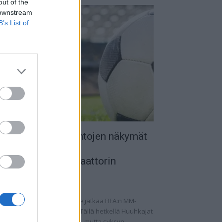
out of the
 downstream
B’s List of
uomen MM-karsintojen näkymät
 todellinen
alkapallokommentaattorin
nalyysi
.09.2025 11:20
omen miesten maajoukkue jatkaa FIFA:n MM-
rsintoja vaihtelevin ottein. Tällä hetkellä Huuhkajat
at kolmantena lohkossaan, mutta syksyn