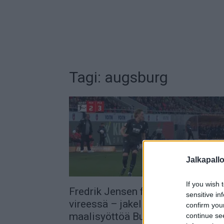
Tagi: augsburg
Jalkapall
If you wish 
Fredrik Jensen fantastisessa
sensitive in
vireessä – jakeli kolme
confirm you
maalisyöttöä Bundesliigassa
continue se