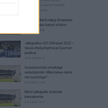
tkaisuottelut kertovat, onko suomen faneilla
alistista unelmoida kisapaikasta....
Suomi-Hollanti näkyy ilmaiseksi
TV:stä – näin katsot ottelun
06.06.2025 14:00
Jalkapallon U21 EM-kisat 2025 –
tässä otteluohjelma ja Suomen
joukkue
18.05.2025 09:10
Suosituimmat urheilulajit
vedonlyöntiin: Mikä tekee niistä
niin suosittuja?
05.05.2025 11:03
Miten jalkapallo yhdistää
kansakuntia
25.04.2025 15:57