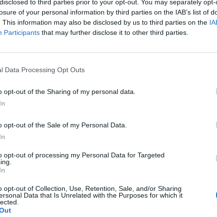
disclosed to third parties prior to your opt-out. You may separately opt-
losure of your personal information by third parties on the IAB’s list of
. This information may also be disclosed by us to third parties on the
IA
Participants
that may further disclose it to other third parties.
l Data Processing Opt Outs
o opt-out of the Sharing of my personal data.
In
o opt-out of the Sale of my Personal Data.
S
In
–
to opt-out of processing my Personal Data for Targeted
j
ing.
a
In
22
o opt-out of Collection, Use, Retention, Sale, and/or Sharing
ersonal Data that Is Unrelated with the Purposes for which it
Su
lected.
ka
Out
ov