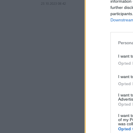
information 
23.10.2023 08:42
further disc
participants
Downstream 
Persona
I want t
Opted 
I want t
Opted 
I want 
Advertis
Opted 
I want t
of my P
was col
Opted 