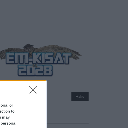
sonal or
ection to
ou may
Uutiset
 personal