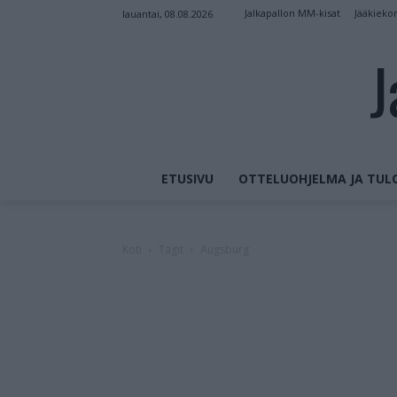
Jalkapallon MM-kisat
Jääkieko
lauantai, 08.08.2026
J
ETUSIVU
OTTELUOHJELMA JA TUL
Koti
Tagit
Augsburg