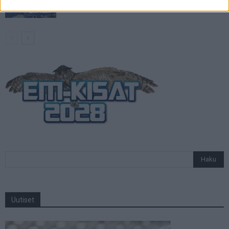
otteluohjelma ja Suomen joukkue
Uutiset