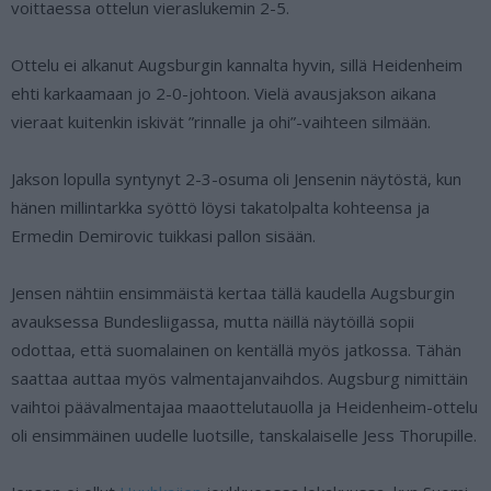
voittaessa ottelun vieraslukemin 2-5.
Ottelu ei alkanut Augsburgin kannalta hyvin, sillä Heidenheim
ehti karkaamaan jo 2-0-johtoon. Vielä avausjakson aikana
vieraat kuitenkin iskivät ”rinnalle ja ohi”-vaihteen silmään.
Jakson lopulla syntynyt 2-3-osuma oli Jensenin näytöstä, kun
hänen millintarkka syöttö löysi takatolpalta kohteensa ja
Ermedin Demirovic tuikkasi pallon sisään.
Jensen nähtiin ensimmäistä kertaa tällä kaudella Augsburgin
avauksessa Bundesliigassa, mutta näillä näytöillä sopii
odottaa, että suomalainen on kentällä myös jatkossa. Tähän
saattaa auttaa myös valmentajanvaihdos. Augsburg nimittäin
vaihtoi päävalmentajaa maaottelutauolla ja Heidenheim-ottelu
oli ensimmäinen uudelle luotsille, tanskalaiselle Jess Thorupille.