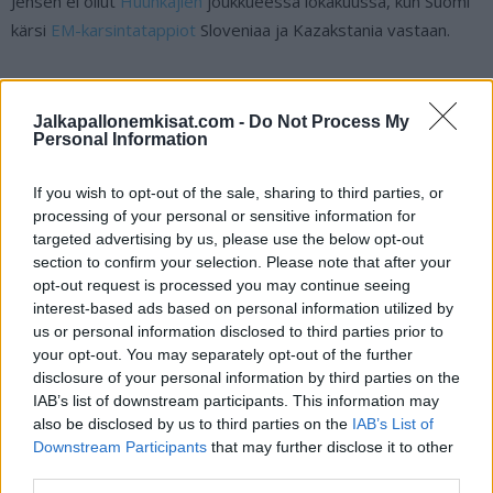
Jensen ei ollut
Huuhkajien
joukkueessa lokakuussa, kun Suomi
kärsi
EM-karsintatappiot
Sloveniaa ja Kazakstania vastaan.
Fredrik Jensen tarjoili upean passin ottelun
Jalkapallonemkisat.com -
Do Not Process My
voittomaaliin:
Personal Information
If you wish to opt-out of the sale, sharing to third parties, or
https://twitter.com/ViaplayUrheilu/status/171613221578702
processing of your personal or sensitive information for
4871
targeted advertising by us, please use the below opt-out
section to confirm your selection. Please note that after your
Mikäli video ei näy, voit katsoa sen
Viaplayn
X:ssä.
opt-out request is processed you may continue seeing
interest-based ads based on personal information utilized by
us or personal information disclosed to third parties prior to
your opt-out. You may separately opt-out of the further
disclosure of your personal information by third parties on the
IAB’s list of downstream participants. This information may
also be disclosed by us to third parties on the
IAB’s List of
Downstream Participants
that may further disclose it to other
third parties.