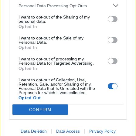
Personal Data Processing Opt Outs
Edellinen artikkeli
Seuraava artikkeli
Jalkapallon EM-karsinnat
Everton pulassa jättitappioiden
I want to opt-out of the Sharing of my
lähestyvät loppuaan – nämä
takia – jopa 12 pisteen menetys
personal data.
Opted In
maat ovat kisapaikkansa jo
uhkana
lunastaneet
I want to opt-out of the Sale of my
Personal Data.
Opted In
LIITTYVÄT ARTIKKELIT
LISÄÄ TEKIJÄLTÄ
I want to opt-out of processing my
Personal Data for Targeted Advertising.
Opted In
Suomen MM-karsintojen näkymät –
todellinen jalkapallokommentaattorin
I want to opt-out of Collection, Use,
Retention, Sale, and/or Sharing of my
analyysi
Personal Data that Is Unrelated with the
Purposes for which it was collected.
Opted Out
Suomi-Hollanti näkyy ilmaiseksi TV:stä –
näin katsot ottelun
CONFIRM
Jalkapallon U21 EM-kisat 2025 – tässä
Data Deletion
Data Access
Privacy Policy