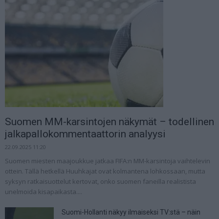
Suomen MM-karsintojen näkymät – todellinen
jalkapallokommentaattorin analyysi
22.09.2025 11:20
Suomen miesten maajoukkue jatkaa FIFA:n MM-karsintoja vaihtelevin
ottein. Tällä hetkellä Huuhkajat ovat kolmantena lohkossaan, mutta
syksyn ratkaisuottelut kertovat, onko suomen faneilla realistista
unelmoida kisapaikasta....
Suomi-Hollanti näkyy ilmaiseksi TV:stä – näin