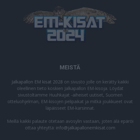
MEISTÄ
Jalkapallon EM kisat 2028
on sivusto jolle on kerätty kaikki
oleellinen tieto koskien Jalkapallon EM-kisoja. Löydät
sivustoltamme Huuhkajat -aiheiset uutiset, Suomen
otteluohjelman, EM-kisojen pelipaikat ja mitkä joukkueet ovat
läpäisseet EM-karsinnat.
Meillä kaikki palaute otetaan avosylin vastaan, joten älä epäröi
ottaa yhteyttä:
info@jalkapallonemkisat.com