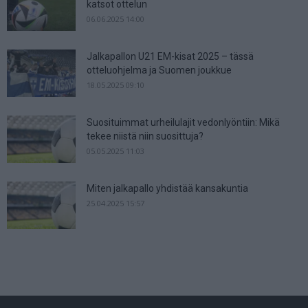
katsot ottelun
06.06.2025 14:00
Jalkapallon U21 EM-kisat 2025 – tässä
otteluohjelma ja Suomen joukkue
18.05.2025 09:10
Suosituimmat urheilulajit vedonlyöntiin: Mikä
tekee niistä niin suosittuja?
05.05.2025 11:03
Miten jalkapallo yhdistää kansakuntia
25.04.2025 15:57