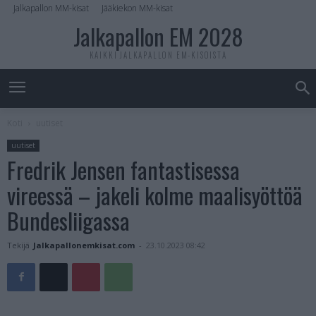
Jalkapallon MM-kisat
Jääkiekon MM-kisat
Jalkapallon EM 2028
KAIKKI JALKAPALLON EM-KISOISTA
Koti
uutiset
uutiset
Fredrik Jensen fantastisessa
vireessä – jakeli kolme maalisyöttöä
Bundesliigassa
Tekijä
Jalkapallonemkisat.com
-
23.10.2023 08:42