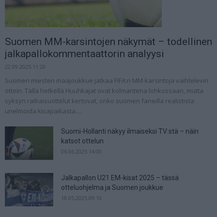
Suomen MM-karsintojen näkymät – todellinen
jalkapallokommentaattorin analyysi
22.09.2025 11:20
Suomen miesten maajoukkue jatkaa FIFA:n MM-karsintoja vaihtelevin
ottein. Tällä hetkellä Huuhkajat ovat kolmantena lohkossaan, mutta
syksyn ratkaisuottelut kertovat, onko suomen faneilla realistista
unelmoida kisapaikasta....
Suomi-Hollanti näkyy ilmaiseksi TV:stä – näin
katsot ottelun
06.06.2025 14:00
Jalkapallon U21 EM-kisat 2025 – tässä
otteluohjelma ja Suomen joukkue
18.05.2025 09:10