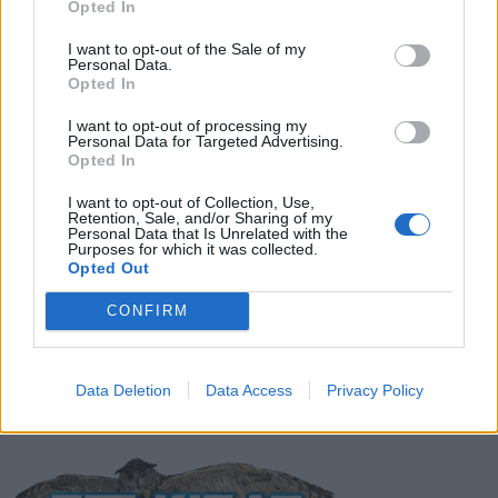
Opted In
LIITTYVÄT ARTIKKELIT
LISÄÄ TEKIJÄLTÄ
I want to opt-out of the Sale of my
Personal Data.
Suomen MM-karsintojen näkymät –
Opted In
todellinen jalkapallokommentaattorin
I want to opt-out of processing my
analyysi
Personal Data for Targeted Advertising.
Opted In
Suomi-Hollanti näkyy ilmaiseksi TV:stä –
I want to opt-out of Collection, Use,
näin katsot ottelun
Retention, Sale, and/or Sharing of my
Personal Data that Is Unrelated with the
Purposes for which it was collected.
Opted Out
Jalkapallon U21 EM-kisat 2025 – tässä
CONFIRM
otteluohjelma ja Suomen joukkue
Data Deletion
Data Access
Privacy Policy