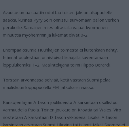
Avausosumaa saatiin odottaa toisen jakson alkupuolelle
saakka, kunnes Pyry Soiri onnistui survomaan pallon verkon
perukoille. Samainen mies oli asialla vajaat kymmenen
minuuttia myöhemmin ja lukemat olivat 0-2.
Enempää osumia Huuhkajien toimesta ei kuitenkaan nähty.
Isännät puolestaan onnistuivat lisäajalla kaventamaan
loppulukemiksi 1-2. Maalintekijänä toimi Filippo Berardi.
Torstain arvonnassa selviää, ketä vastaan Suomi pelaa
maaliskuun loppupuolella EM-jatkokarsinnassa.
Kansojen liigan A-tason joukkueista A-karsintaan osallistuu
varmuudella Puola. Toinen joukkue on Kroatia tai Wales. Viro
nostetaan A-karsintaan D-tason ykkösenä. Lisäksi A-tason
karsintaan arvotaan Suomi, Ukraina tai Islanti. Mikäli Suomea ei