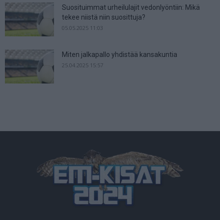
Suosituimmat urheilulajit vedonlyöntiin: Mikä
tekee niistä niin suosittuja?
05.05.2025 11:03
Miten jalkapallo yhdistää kansakuntia
25.04.2025 15:57