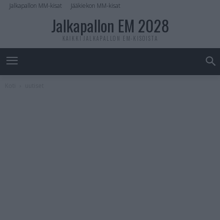
Jalkapallon MM-kisat
Jääkiekon MM-kisat
Jalkapallon EM 2028
KAIKKI JALKAPALLON EM-KISOISTA
Koti
uutiset