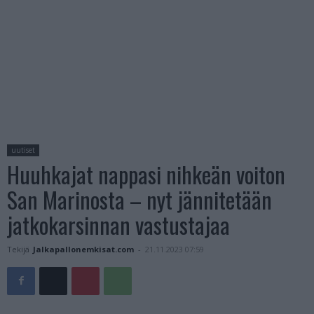
uutiset
Huuhkajat nappasi nihkeän voiton
San Marinosta – nyt jännitetään
jatkokarsinnan vastustajaa
Tekijä
Jalkapallonemkisat.com
-
21.11.2023 07:59