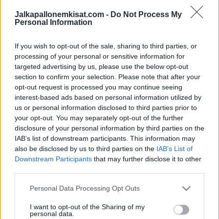
arvota A-karsintaan, pelaa se B-karsinnassa 21. maaliskuuta
Jalkapallonemkisat.com -
Do Not Process My
Zenicassa Bosnia-Hertsegovinaa vastaan.
Personal Information
Tuon ottelun voittaja etenee 26. maaliskuuta pelattavaan
If you wish to opt-out of the sale, sharing to third parties, or
karsintafinaaliin. Sen voittaja etenee
EM-kisoihin
.
processing of your personal or sensitive information for
targeted advertising by us, please use the below opt-out
section to confirm your selection. Please note that after your
opt-out request is processed you may continue seeing
interest-based ads based on personal information utilized by
us or personal information disclosed to third parties prior to
your opt-out. You may separately opt-out of the further
disclosure of your personal information by third parties on the
IAB’s list of downstream participants. This information may
also be disclosed by us to third parties on the
IAB’s List of
Downstream Participants
that may further disclose it to other
Edellinen artikkeli
Seuraava artikkeli
third parties.
EM-karsinnoissa historiallinen
Topi Keskinen iski
nöyryytys – Ranska takoi taululle
hämmästyttävän osuman alle
Personal Data Processing Opt Outs
14-0-lukemat
21-vuotiaiden EM-karsinnoissa
I want to opt-out of the Sharing of my
personal data.