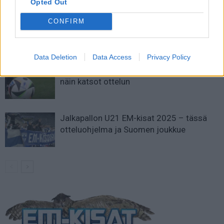
Opted Out
Suomen MM-karsintojen näkymät –
CONFIRM
todellinen jalkapallokommentaattorin
analyysi
Data Deletion
Data Access
Privacy Policy
Suomi-Hollanti näkyy ilmaiseksi TV:stä –
näin katsot ottelun
Jalkapallon U21 EM-kisat 2025 – tässä
otteluohjelma ja Suomen joukkue