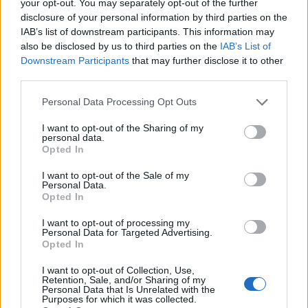
your opt-out. You may separately opt-out of the further
disclosure of your personal information by third parties on the
Lue myös:
Strategiset oivallukset: Valmistautuminen Euro
IAB’s list of downstream participants. This information may
2024 -turnaukseen fanin näkökulmasta
also be disclosed by us to third parties on the
IAB’s List of
Downstream Participants
that may further disclose it to other
third parties.
Personal Data Processing Opt Outs
I want to opt-out of the Sharing of my
personal data.
Opted In
I want to opt-out of the Sale of my
Personal Data.
Edellinen artikkeli
Seuraava artikkeli
Opted In
Strategiset oivallukset:
Leverkusen piti satumaisen
I want to opt-out of processing my
Valmistautuminen Euro 2024 -
tappiottoman putkensa elossa –
Personal Data for Targeted Advertising.
turnaukseen fanin näkökulmasta
Josip Stanisic tasoitti UEL-
Opted In
semifinaalin 97. minuutilla
I want to opt-out of Collection, Use,
Retention, Sale, and/or Sharing of my
Personal Data that Is Unrelated with the
Purposes for which it was collected.
LIITTYVÄT ARTIKKELIT
LISÄÄ TEKIJÄLTÄ