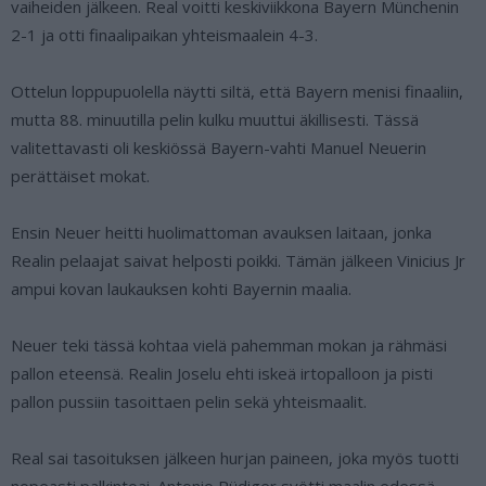
vaiheiden jälkeen. Real voitti keskiviikkona Bayern Münchenin
2-1 ja otti finaalipaikan yhteismaalein 4-3.
Ottelun loppupuolella näytti siltä, että Bayern menisi finaaliin,
mutta 88. minuutilla pelin kulku muuttui äkillisesti. Tässä
valitettavasti oli keskiössä Bayern-vahti Manuel Neuerin
perättäiset mokat.
Ensin Neuer heitti huolimattoman avauksen laitaan, jonka
Realin pelaajat saivat helposti poikki. Tämän jälkeen Vinicius Jr
ampui kovan laukauksen kohti Bayernin maalia.
Neuer teki tässä kohtaa vielä pahemman mokan ja rähmäsi
pallon eteensä. Realin Joselu ehti iskeä irtopalloon ja pisti
pallon pussiin tasoittaen pelin sekä yhteismaalit.
Real sai tasoituksen jälkeen hurjan paineen, joka myös tuotti
nopeasti palkintoai. Antonio Rüdiger syötti maalin edessä