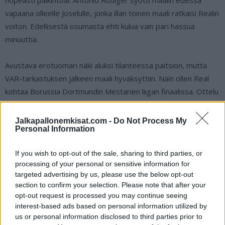
vapaana olleelle Joselulle, jonka illan toinen maali ratkaisi Realin
voiton. Edellisestä osumasta ehti kulua vain pari hassua
minuuttia.
Avustava erotuomari näki aluksi tilanteessa paitsion, mutta
VAR-tarkastuksen jälkeen maali hyväksyttiin. Näin ollen Real
kohtaa Borussia Dortmundin Mestarien liigan finaalissa. Ottelu
pelataan 1. kesäkuuta Lontoon Wembleyllä.
Jalkapallonemkisat.com -
Do Not Process My
Personal Information
Real Madrid raivasi Joselun maaleilla tiensä
Mestarien liigan finaaliin:
If you wish to opt-out of the sale, sharing to third parties, or
processing of your personal or sensitive information for
targeted advertising by us, please use the below opt-out
Madrid just has all the fucking luck, eh?
section to confirm your selection. Please note that after your
pic.twitter.com/fYRZsLief2
opt-out request is processed you may continue seeing
interest-based ads based on personal information utilized by
us or personal information disclosed to third parties prior to
— Janco Tianno (@JTianno)
May 9, 2024