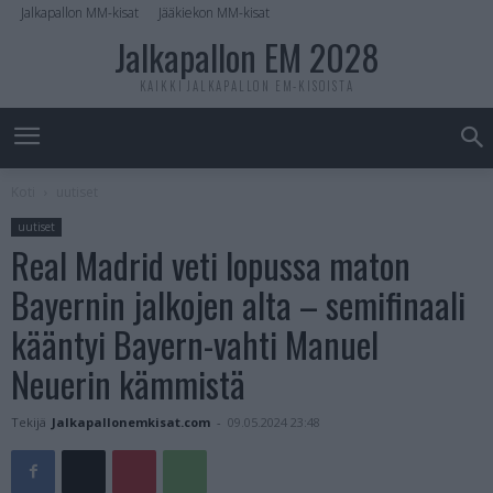
Jalkapallon MM-kisat
Jääkiekon MM-kisat
Jalkapallon EM 2028
KAIKKI JALKAPALLON EM-KISOISTA
Koti
uutiset
uutiset
Real Madrid veti lopussa maton
Bayernin jalkojen alta – semifinaali
kääntyi Bayern-vahti Manuel
Neuerin kämmistä
Tekijä
Jalkapallonemkisat.com
-
09.05.2024 23:48