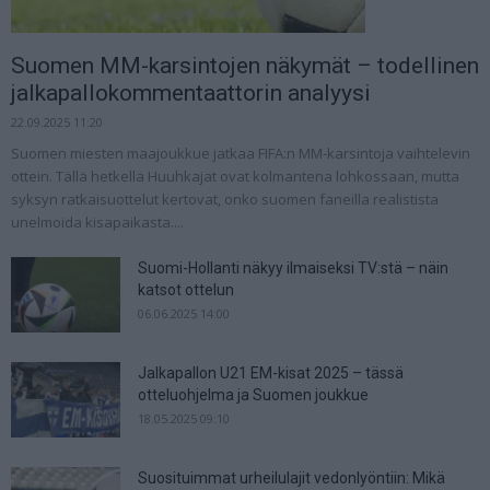
Suomen MM-karsintojen näkymät – todellinen
jalkapallokommentaattorin analyysi
22.09.2025 11:20
Suomen miesten maajoukkue jatkaa FIFA:n MM-karsintoja vaihtelevin
ottein. Tällä hetkellä Huuhkajat ovat kolmantena lohkossaan, mutta
syksyn ratkaisuottelut kertovat, onko suomen faneilla realistista
unelmoida kisapaikasta....
Suomi-Hollanti näkyy ilmaiseksi TV:stä – näin
katsot ottelun
06.06.2025 14:00
Jalkapallon U21 EM-kisat 2025 – tässä
otteluohjelma ja Suomen joukkue
18.05.2025 09:10
Suosituimmat urheilulajit vedonlyöntiin: Mikä