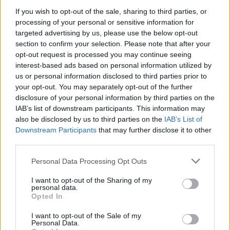
Raue tai Münchenin Tantris, tarjoavat huippuluokan
If you wish to opt-out of the sale, sharing to third parties, or
kulinaristisia kokemuksia.
processing of your personal or sensitive information for
targeted advertising by us, please use the below opt-out
Ottelupäivien ulkopuolella kannattaa tutustua paikallisiin
section to confirm your selection. Please note that after your
markkinoihin, joilta voi hankkia tuoreita paikallisia tuotteita.
opt-out request is processed you may continue seeing
interest-based ads based on personal information utilized by
Markkinat, kuten Frankfurtin Kleinmarkthalle tai Berliinin
us or personal information disclosed to third parties prior to
Mauerpark, tarjoavat ainutlaatuisia elintarvikkeita ja ovat osa
your opt-out. You may separately opt-out of the further
Saksan kulttuurista elämystä.
disclosure of your personal information by third parties on the
IAB’s list of downstream participants. This information may
also be disclosed by us to third parties on the
IAB’s List of
Kotikatsomot ja teknologia
Downstream Participants
that may further disclose it to other
third parties.
Jalkapallofanit, jotka seuraavat pelejä kotona, voivat parantaa
Personal Data Processing Opt Outs
katselukokemustaan hankkimalla uusinta teknologiaa. Uuden
sukupolven
älytelevisiot
, kuten LG:n OLED-mallit tai Samsungin
I want to opt-out of the Sharing of my
personal data.
QLED-televisiot, tarjoavat erinomaisen kuvanlaadun ja
Opted In
äänentoiston, mikä tekee otteluiden seuraamisesta
I want to opt-out of the Sale of my
elämyksellistä. Markkinoilla on myös äänijärjestelmiä, kuten
Personal Data.