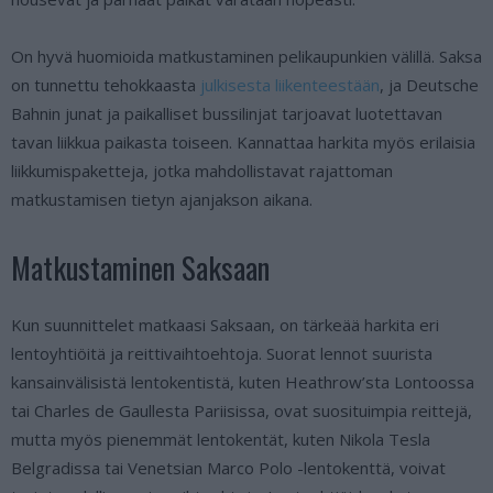
On hyvä huomioida matkustaminen pelikaupunkien välillä. Saksa
on tunnettu tehokkaasta
julkisesta liikenteestään
, ja Deutsche
Bahnin junat ja paikalliset bussilinjat tarjoavat luotettavan
tavan liikkua paikasta toiseen. Kannattaa harkita myös erilaisia
liikkumispaketteja, jotka mahdollistavat rajattoman
matkustamisen tietyn ajanjakson aikana.
Matkustaminen Saksaan
Kun suunnittelet matkaasi Saksaan, on tärkeää harkita eri
lentoyhtiöitä ja reittivaihtoehtoja. Suorat lennot suurista
kansainvälisistä lentokentistä, kuten Heathrow’sta Lontoossa
tai Charles de Gaullesta Pariisissa, ovat suosituimpia reittejä,
mutta myös pienemmät lentokentät, kuten Nikola Tesla
Belgradissa tai Venetsian Marco Polo -lentokenttä, voivat