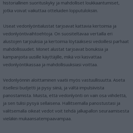
historiallinen suorituskyky ja mahdolliset loukkaantumiset,
jotka voivat vaikuttaa otteluiden lopputuloksiin.
Useat vedonlyöntialustat tarjoavat kattavia kertoimia ja
vedonlyöntivaihtoehtoja. On suositeltavaa vertailla eri
alustojen tarjouksia ja kertoimia löytääksesi vedoillesi parhaat
mahdollisuudet. Monet alustat tarjoavat bonuksia ja
kampanjoita uusille käyttäjille, mikä voi kasvattaa
vedonlyöntikassaa ja mahdollisuuksiasi voittaa.
Vedonlyönnin aloittaminen vaatii myös vastuullisuutta. Aseta
itsellesi budjetti ja pysy siinä, ja vältä impulsiivista
panostamista. Muista, että vedonlyönti on vain osa viihdettä,
ja sen tulisi pysyä sellaisena. Hallitsemalla panostustasi ja
valitsemalla oikeat vedot voit tehdä jalkapallon seuraamisesta
vieläkin mukaansatempaavampaa.