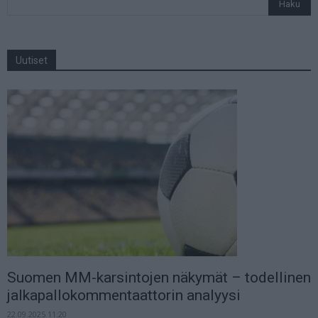
Uutiset
Suomen MM-karsintojen näkymät – todellinen
jalkapallokommentaattorin analyysi
22.09.2025 11:20