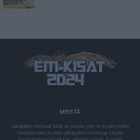
MEISTÄ
Jalkapallon EM kisat 2028
on sivusto jolle on kerätty kaikki
oleellinen tieto koskien Jalkapallon EM-kisoja. Löydät
sivustoltamme Huuhkajat -aiheiset uutiset, Suomen