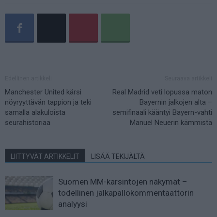
Edellinen artikkeli
Seuraava artikkeli
Manchester United kärsi
Real Madrid veti lopussa maton
nöyryyttävän tappion ja teki
Bayernin jalkojen alta –
samalla alakuloista
semifinaali kääntyi Bayern-vahti
seurahistoriaa
Manuel Neuerin kämmistä
LIITTYVÄT ARTIKKELIT
LISÄÄ TEKIJÄLTÄ
Suomen MM-karsintojen näkymät –
todellinen jalkapallokommentaattorin
analyysi