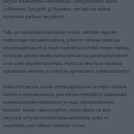
tarjota edullisempia vaihtoehtoja. Lentoyhtiöiden, kuten
Lufthansan, EasyJetin ja Ryanairin, vertailu voi auttaa
löytämään parhaat tarjoukset.
Tulli- ja maahantulomääräykset voivat vaihdella riippuen
matkustajan kansalaisuudesta, joten on tärkeää tarkistaa
viisumivaatimukset ja muut maahantulon ehdot ennen matkaa.
Euroopan unionin sisällä matkustettaessa passintarkastukset
ovat usein yksinkertaisempia, mutta on aina hyvä varautua
mahdollisiin viiveisiin ja tarkistaa ajantasaiset matkustustiedot.
Matkustettaessa suuriin urheilutapahtumiin on myös tärkeää
miettiä matkavakuutusta, joka kattaa mahdolliset lääkärikulut,
matkatavaroiden kadotukset ja muut odottamattomat
tilanteet. Monet vakuutusyhtiöt, kuten Allianz tai AXA,
tarjoavat erityisiä urheilumatkavakuutuksia, jotka on
suunniteltu juuri tällaisia tilanteita varten.