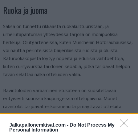
Ruoka ja juoma
Saksa on tunnettu rikkaasta ruokakulttuuristaan, ja
urheilutapahtuman yhteydessä tarjolla on monipuolisia
herkkuja. Olutgarteneissa, kuten Münchenin Hofbräuhausissa,
voi nauttia perinteisistä baijerilaisista ruoista ja oluista.
Katuruokakojuista löytyy nopeita ja edullisia vaihtoehtoja,
kuten currywurstia tai döner-kebabia, jotka tarjoavat helpon
tavan selättää nälkä otteluiden välillä.
Ravintoloiden varaaminen etukäteen on suositeltavaa
erityisesti suurissa kaupungeissa ottelupäivinä. Monet
ravintolat tarjoavat erikoismenuita ja näyttävät otteluita
suurilta näytöiltä, mikä luo erinomaisen ympäristön otteluiden
seuraamiseen samanhenkisten fanien kanssa. Jos etsit jotakin
Jalkapallonemkisat.com -
Do Not Process My
Personal Information
erityistä, gourmet-ravintolat, kuten Berliinissä sijaitseva Tim