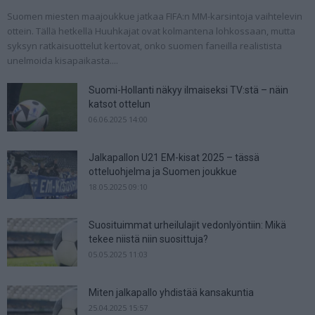
Suomen miesten maajoukkue jatkaa FIFA:n MM-karsintoja vaihtelevin
ottein. Tällä hetkellä Huuhkajat ovat kolmantena lohkossaan, mutta
syksyn ratkaisuottelut kertovat, onko suomen faneilla realistista
unelmoida kisapaikasta....
Suomi-Hollanti näkyy ilmaiseksi TV:stä – näin
katsot ottelun
06.06.2025 14:00
Jalkapallon U21 EM-kisat 2025 – tässä
otteluohjelma ja Suomen joukkue
18.05.2025 09:10
Suosituimmat urheilulajit vedonlyöntiin: Mikä
tekee niistä niin suosittuja?
05.05.2025 11:03
Miten jalkapallo yhdistää kansakuntia
25.04.2025 15:57