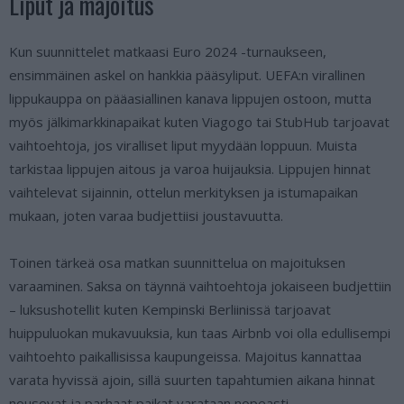
Liput ja majoitus
Kun suunnittelet matkaasi Euro 2024 -turnaukseen,
ensimmäinen askel on hankkia pääsyliput. UEFA:n virallinen
lippukauppa on pääasiallinen kanava lippujen ostoon, mutta
myös jälkimarkkinapaikat kuten Viagogo tai StubHub tarjoavat
vaihtoehtoja, jos viralliset liput myydään loppuun. Muista
tarkistaa lippujen aitous ja varoa huijauksia. Lippujen hinnat
vaihtelevat sijainnin, ottelun merkityksen ja istumapaikan
mukaan, joten varaa budjettiisi joustavuutta.
Toinen tärkeä osa matkan suunnittelua on majoituksen
varaaminen. Saksa on täynnä vaihtoehtoja jokaiseen budjettiin
– luksushotellit kuten Kempinski Berliinissä tarjoavat
huippuluokan mukavuuksia, kun taas Airbnb voi olla edullisempi
vaihtoehto paikallisissa kaupungeissa. Majoitus kannattaa
varata hyvissä ajoin, sillä suurten tapahtumien aikana hinnat
nousevat ja parhaat paikat varataan nopeasti.