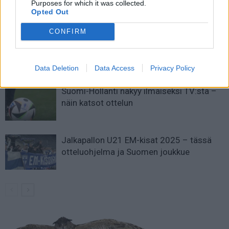
Purposes for which it was collected.
Opted Out
LIITTYVÄT ARTIKKELIT
LISÄÄ TEKIJÄLTÄ
CONFIRM
Suomen MM-karsintojen näkymät –
todellinen jalkapallokommentaattorin
analyysi
Data Deletion
Data Access
Privacy Policy
Suomi-Hollanti näkyy ilmaiseksi TV:stä –
näin katsot ottelun
Jalkapallon U21 EM-kisat 2025 – tässä
otteluohjelma ja Suomen joukkue