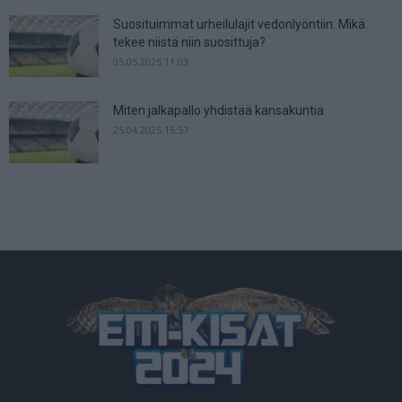
Suosituimmat urheilulajit vedonlyöntiin: Mikä
tekee niistä niin suosittuja?
05.05.2025 11:03
Miten jalkapallo yhdistää kansakuntia
25.04.2025 15:57