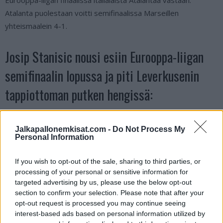
Atalanta puolestaan voitti semifinaalissa Marseillen
yhteismaalein 4-1.
Josip Stanisic nousi esiin Eurooppa-liigan
semifinaalin lopussa ja piti Leverkusenin
tappiottoman putken hengissä:
Can‘t tell how much I’m looking forward to see a
Jalkapallonemkisat.com -
Do Not Process My
Josip Stanisic who used the year at Leverkusen to
Personal Information
make a big step in his development return to
Bayern. The club is planning with him & I don’t
If you wish to opt-out of the sale, sharing to third parties, or
think Bayer would pay the now probably needed
processing of your personal or sensitive information for
targeted advertising by us, please use the below opt-out
€30m minimum.
section to confirm your selection. Please note that after your
pic.twitter.com/UVaJbrNg6M
opt-out request is processed you may continue seeing
interest-based ads based on personal information utilized by