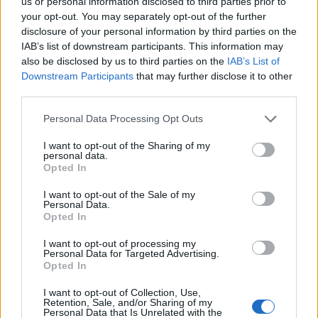
— Complaxes (@Complaxes)
May 10, 2024
us or personal information disclosed to third parties prior to
your opt-out. You may separately opt-out of the further
disclosure of your personal information by third parties on the
Katso myös:
Real Madrid veti lopussa maton Bayernin jalkojen
IAB’s list of downstream participants. This information may
alta – semifinaali kääntyi Bayern-vahti Manuel Neuerin
also be disclosed by us to third parties on the
IAB’s List of
kämmistä
Downstream Participants
that may further disclose it to other
third parties.
Personal Data Processing Opt Outs
I want to opt-out of the Sharing of my
personal data.
Opted In
I want to opt-out of the Sale of my
Personal Data.
Opted In
Edellinen artikkeli
Seuraava artikkeli
I want to opt-out of processing my
Real Madrid veti lopussa maton
Bayer Leverkusen pidensi
Personal Data for Targeted Advertising.
Bayernin jalkojen alta –
tappiottoman putkensa 50
Opted In
semifinaali kääntyi Bayern-vahti
otteluun – Lukas Hradecky ei
Manuel Neuerin kämmistä
torjunut kertaakaan
I want to opt-out of Collection, Use,
Retention, Sale, and/or Sharing of my
Personal Data that Is Unrelated with the