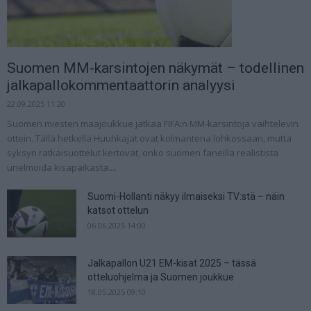
Suomen MM-karsintojen näkymät – todellinen
jalkapallokommentaattorin analyysi
22.09.2025 11:20
Suomen miesten maajoukkue jatkaa FIFA:n MM-karsintoja vaihtelevin
ottein. Tällä hetkellä Huuhkajat ovat kolmantena lohkossaan, mutta
syksyn ratkaisuottelut kertovat, onko suomen faneilla realistista
unelmoida kisapaikasta....
Suomi-Hollanti näkyy ilmaiseksi TV:stä – näin
katsot ottelun
06.06.2025 14:00
Jalkapallon U21 EM-kisat 2025 – tässä
otteluohjelma ja Suomen joukkue
18.05.2025 09:10