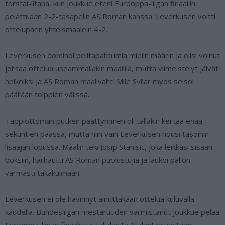
torstai-iltana, kun joukkue eteni Eurooppa-liigan finaaliin
pelattuaan 2-2-tasapelin AS Roman kanssa. Leverkusen voitti
otteluparin yhteismaalein 4-2.
Leverkusen dominoi pelitapahtumia mielin määrin ja olisi voinut
johtaa ottelua useammallakin maalilla, mutta viimeistelyt jäivät
heikoiksi ja AS Roman maalivahti Mile Svilar myös seisoi
päällään tolppien välissä.
Tappiottoman putken päättyminen oli tälläkin kertaa enää
sekuntien päässä, mutta niin vain Leverkusen nousi tasoihin
lisäajan lopussa. Maalin teki Josip Stanisic, joka leikkasi sisään
boksiin, harhautti AS Roman puolustujia ja laukoi pallon
varmasti takakulmaan.
Leverkusen ei ole hävinnyt ainuttakaan ottelua kuluvalla
kaudella. Bundesliigan mestaruuden varmistanut joukkue pelaa
Eurooppa-liigan finaalissa italialaista Atalantaa vastaan.