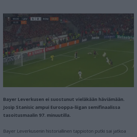
Bayer Leverkusen ei suostunut vieläkään häviämään.
Josip Stanisic ampui Eurooppa-liigan semifinaalissa
tasoitusmaalin 97. minuutilla.
Bayer Leverkusenin historiallinen tappioton putki sai jatkoa