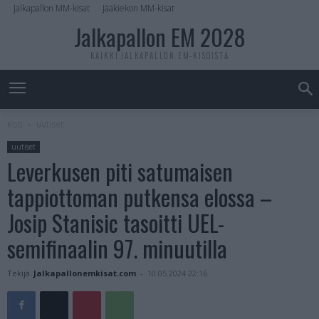
Jalkapallon MM-kisat
Jääkiekon MM-kisat
Jalkapallon EM 2028
KAIKKI JALKAPALLON EM-KISOISTA
Koti
uutiset
uutiset
Leverkusen piti satumaisen
tappiottoman putkensa elossa –
Josip Stanisic tasoitti UEL-
semifinaalin 97. minuutilla
Tekijä
Jalkapallonemkisat.com
-
10.05.2024 22:16